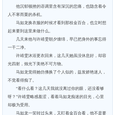
他沉郁顿挫的语调里含有深沉的悲痛，也隐含着令
人不寒而栗的杀机。
马如龙换衣服的时候才看到那枝金百合，也立时想
起来要到这里来做什么。
几天来他与许靖雯朝夕缠绵，早已把身外的事忘得
一干二净。
许靖雯沐浴更衣回来，这几天她虽没休息好，却容
光四射，烛光下美艳不可方物。
马如龙觉得她仿佛换了个人似的，益发娇艳迷人，
不觉看得痴了。
“看什么看？这几天我就没离过你的眼，还没看够
呀？”许靖雯略感羞涩，看着马如龙痴迷的目光，心里
却极为受用。
马如龙一笑转过头来，又盯着金百合看，他不是要