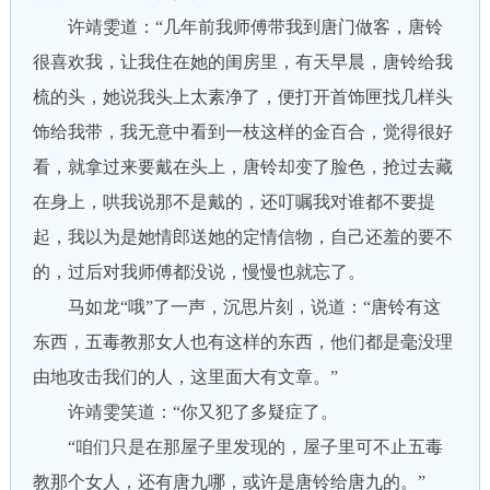
许靖雯道：“几年前我师傅带我到唐门做客，唐铃
很喜欢我，让我住在她的闺房里，有天早晨，唐铃给我
梳的头，她说我头上太素净了，便打开首饰匣找几样头
饰给我带，我无意中看到一枝这样的金百合，觉得很好
看，就拿过来要戴在头上，唐铃却变了脸色，抢过去藏
在身上，哄我说那不是戴的，还叮嘱我对谁都不要提
起，我以为是她情郎送她的定情信物，自己还羞的要不
的，过后对我师傅都没说，慢慢也就忘了。
马如龙“哦”了一声，沉思片刻，说道：“唐铃有这
东西，五毒教那女人也有这样的东西，他们都是毫没理
由地攻击我们的人，这里面大有文章。”
许靖雯笑道：“你又犯了多疑症了。
“咱们只是在那屋子里发现的，屋子里可不止五毒
教那个女人，还有唐九哪，或许是唐铃给唐九的。”