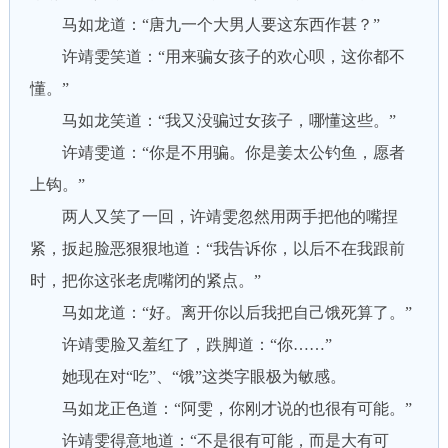
马如龙道：“唐九一个大男人要这东西作甚？”
许靖雯笑道：“用来骗女孩子的欢心呗，这你都不
懂。”
马如龙笑道：“我又没骗过女孩子，哪懂这些。”
许靖雯道：“你是不用骗。你是姜太公钓鱼，愿者
上钩。”
两人又笑了一回，许靖雯忽然用两手把他的嘴捏
紧，扳起脸恶狠狠地道：“我告诉你，以后不在我跟前
时，把你这张老虎嘴闭的紧点。”
马如龙道：“好。离开你以后我把自己饿死算了。”
许靖雯脸又羞红了，跌脚道：“你……”
她现在对“吃”、“饿”这类字眼极为敏感。
马如龙正色道：“阿雯，你刚才说的也很有可能。”
许靖雯得意地道：“不是很有可能，而是大有可