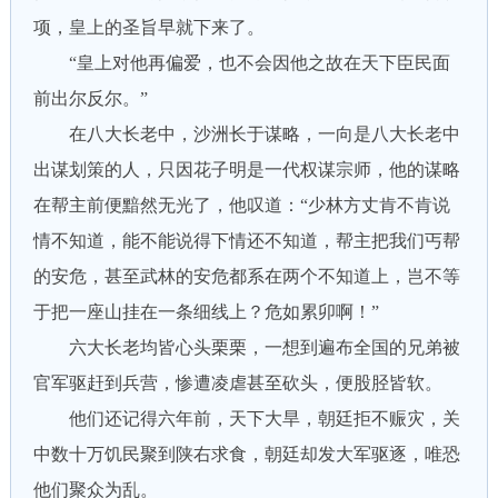
项，皇上的圣旨早就下来了。
“皇上对他再偏爱，也不会因他之故在天下臣民面
前出尔反尔。”
在八大长老中，沙洲长于谋略，一向是八大长老中
出谋划策的人，只因花子明是一代权谋宗师，他的谋略
在帮主前便黯然无光了，他叹道：“少林方丈肯不肯说
情不知道，能不能说得下情还不知道，帮主把我们丐帮
的安危，甚至武林的安危都系在两个不知道上，岂不等
于把一座山挂在一条细线上？危如累卯啊！”
六大长老均皆心头栗栗，一想到遍布全国的兄弟被
官军驱赶到兵营，惨遭凌虐甚至砍头，便股胫皆软。
他们还记得六年前，天下大旱，朝廷拒不赈灾，关
中数十万饥民聚到陕右求食，朝廷却发大军驱逐，唯恐
他们聚众为乱。