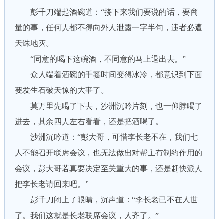
彭千刀端起酒碗道：“接下来我们要说的话，要商
量的事，任何人都不得向外人泄露一字半句，违者必遭
天诛地灭。
“同意的喝下这碗酒，不同意的马上退出去。”
众人端着酒碗的手霎时间变得冰冷，都意识到下面
要发生石破天惊的大事了。
莫万里先喝了下去，沙洲沉吟片刻，也一仰脖喝了
进去，其余四人左右看看，还是把酒喝了。
沙洲沉吟道：“彭大哥，可惜李长老不在，我们七
人不能召开联席会议，也无法做出对帮主有制约作用的
会议，彭大哥若真要决定至关重大的事，还是赶快派人
把李长老请回来吧。”
彭千刀闭上了眼睛，沉声道：“李长老已不在人世
了。我们这就是长老联席会议，人齐了。”