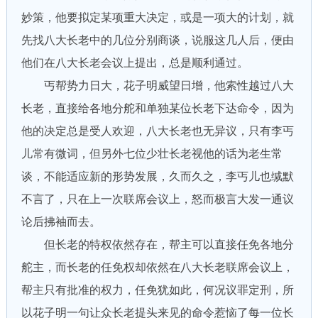
妙策，他要拟定某项重大决定，或是一项大的计划，就
先找八大长老中的几位分别商谈，说服这几人后，便由
他们在八大长老会议上提出，总是顺利通过。
丐帮势力日大，花子明威望日增，他索性越过八大
长老，直接给各地分舵和单独某位长老下达命令，因为
他的决定总是受人欢迎，八大长老也无异议，只有李丐
儿常有微词，但另外七位少壮长老视他的话为老生常
谈，不能适应新的形势发展，久而久之，李丐儿也缄默
不言了，只在上一次联席会议上，怒而极言大发一通议
论后拂袖而去。
但长老的特权依然存在，帮主可以直接任免各地分
舵主，而长老的任免权却依然在八大长老联席会议上，
帮主只有批准的权力，任免犹如此，何况议罪定刑，所
以花子明一句让众长老提头来见的命令惹恼了每一位长