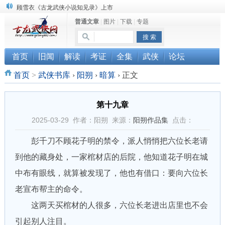
顾雪衣《古龙武侠小说知见录》上市
普通文章
|
图片
|
下载
|
专题
“武侠书库”查缺补漏活动圆满结束
《古龙小说原貌探究》修订版已上市
首页
旧闻
解读
考证
全集
武侠
论坛
首页
>
武侠书库
›
阳朔
›
暗算
›
正文
第十九章
2025-03-29 作者：阳朔 来源：
阳朔作品集
点击：
彭千刀不顾花子明的禁令，派人悄悄把六位长老请
到他的藏身处，一家棺材店的后院，他知道花子明在城
中布有眼线，就算被发现了，他也有借口：要向六位长
老宣布帮主的命令。
这两天买棺材的人很多，六位长老进出店里也不会
引起别人注目。