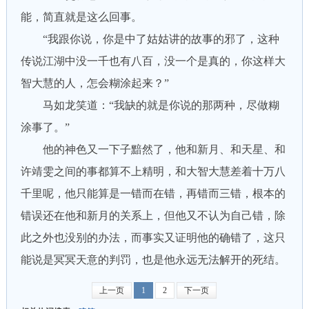
能，简直就是这么回事。
“我跟你说，你是中了姑姑讲的故事的邪了，这种
传说江湖中没一千也有八百，没一个是真的，你这样大
智大慧的人，怎会糊涂起来？”
马如龙笑道：“我缺的就是你说的那两种，尽做糊
涂事了。”
他的神色又一下子黯然了，他和新月、和天星、和
许靖雯之间的事都算不上精明，和大智大慧差着十万八
千里呢，他只能算是一错而在错，再错而三错，根本的
错误还在他和新月的关系上，但他又不认为自己错，除
此之外也没别的办法，而事实又证明他的确错了，这只
能说是冥冥天意的判罚，也是他永远无法解开的死结。
上一页
1
2
下一页