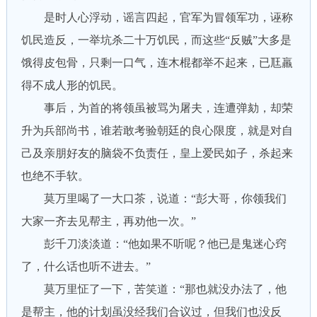
是时人心浮动，谣言四起，官军为冒领军功，诬称
饥民造反，一举坑杀二十万饥民，而这些“反贼”大多是
饿得皮包骨，只剩一口气，连木棍都举不起来，已尫羸
得不成人形的饥民。
事后，为首的将领虽被骂为屠夫，连遭弹劾，却荣
升为兵部尚书，谁若敢考验朝廷的良心限度，就是对自
己及亲朋好友的脑袋不负责任，皇上爱民如子，杀起来
也绝不手软。
莫万里喝了一大口茶，说道：“彭大哥，你领我们
大家一齐去见帮主，再劝他一次。”
彭千刀淡淡道：“他如果不听呢？他已是鬼迷心窍
了，什么话也听不进去。”
莫万里怔了一下，苦笑道：“那也就没办法了，他
是帮主，他的计划虽没经我们合议过，但我们也没反