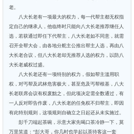
老。
八大长老有一项最大的权力，每一代帮主都无权指
定自己的继承人，他临终时只能向八大长老推荐继任人
选，若获通过即任下代帮主，八大长老如不同意，就需
召开全帮大会，由各地分舵主公推出帮主人选，再由八
大长老合议，但八大长老却无推荐人选的权力，以防八
大长老威权过盛。
八大长老还有一项特别的权力，假如帮主滥用职
权，对丐帮及武林危害极大，甚至危及丐帮根基，八大
长老联席会议有权废黜之，但此项决定需全数通过，有
一人反对即告作废，八大长老的任免权不归帮主，即因
有此特别规则，这项规则自确立之日起还从未实施过。
彭千刀端起茶碗，示意大家先喝口茶冷静一下，莫
万里笑道：“彭大哥，你几时也学起以茶待客这一套