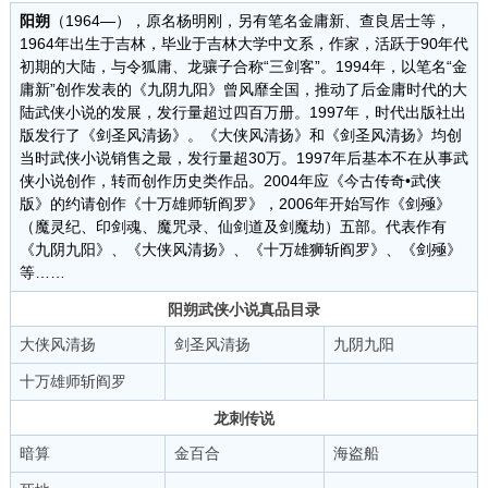
阳朔
（1964—），原名杨明刚，另有笔名金庸新、查良居士等，
1964年出生于吉林，毕业于吉林大学中文系，作家，活跃于90年代
初期的大陆，与令狐庸、龙骧子合称“三剑客”。1994年，以笔名“金
庸新”创作发表的《九阴九阳》曾风靡全国，推动了后金庸时代的大
陆武侠小说的发展，发行量超过四百万册。1997年，时代出版社出
版发行了《剑圣风清扬》。《大侠风清扬》和《剑圣风清扬》均创
当时武侠小说销售之最，发行量超30万。1997年后基本不在从事武
侠小说创作，转而创作历史类作品。2004年应《今古传奇•武侠
版》的约请创作《十万雄师斩阎罗》，2006年开始写作《剑殛》
（魔灵纪、印剑魂、魔咒录、仙剑道及剑魔劫）五部。代表作有
《九阴九阳》、《大侠风清扬》、《十万雄狮斩阎罗》、《剑殛》
等……
阳朔武侠小说真品目录
大侠风清扬
剑圣风清扬
九阴九阳
十万雄师斩阎罗
龙刺传说
暗算
金百合
海盗船