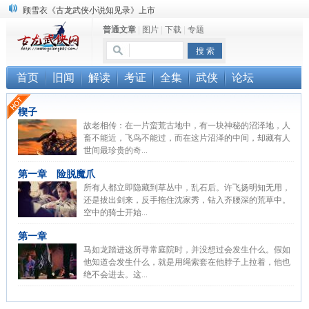
顾雪衣《古龙武侠小说知见录》上市
普通文章
|
图片
|
下载
|
专题
“武侠书库”查缺补漏活动圆满结束
《古龙小说原貌探究》修订版已上市
首页
旧闻
解读
考证
全集
武侠
论坛
楔子
故老相传：在一片蛮荒古地中，有一块神秘的沼泽地，人
畜不能近，飞鸟不能过，而在这片沼泽的中间，却藏有人
世间最珍贵的奇...
第一章 险脱魔爪
所有人都立即隐藏到草丛中，乱石后。许飞扬明知无用，
还是拔出剑来，反手拖住沈家秀，钻入齐腰深的荒草中。
空中的骑士开始...
第一章
马如龙踏进这所寻常庭院时，并没想过会发生什么。假如
他知道会发生什么，就是用绳索套在他脖子上拉着，他也
绝不会进去。这...