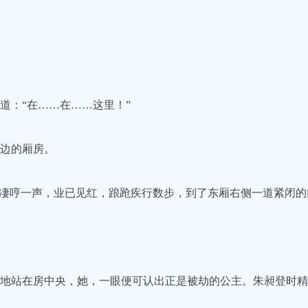
：“在……在……这里！”
边的厢房。
凄哼一声，业已见红，踉跄疾行数步，到了东厢右侧一道紧闭的
站在房中央，她，一眼便可认出正是被劫的公主。朱昶登时精神