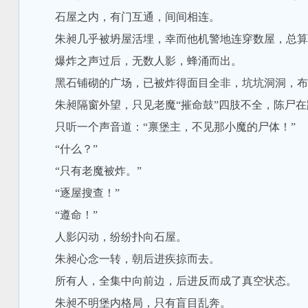
石屋之内，有门互通，间间相连。
朱昶几乎被坍屋活埋，幸而他机警地连穿数屋，总算
爆炸之声过后，无数人影，蜂涌而出。
黑石铺砌的广场，已被炸得面目全非，坑坑洞洞，布
朱昶隔窗外望，只见老魔“摧命鼓”四肢不全，陈尸在
只听一个声音道：“禀堡主，不见那小魔的尸体！”
“什么？”
“只有老魔被炸。”
“逐屋搜查！”
“遵命！”
人影闪动，纷纷扑向石屋。
朱昶心念一转，朝后进疾掠而去。
所有人，全集中向前边，后进反而成了真空状态。
朱昶不明堡内格局，只有盲目乱奔。