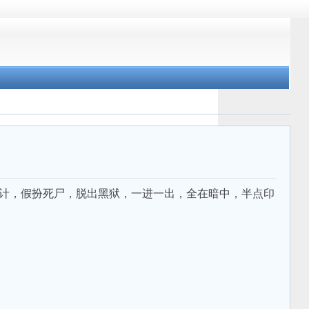
计，假扮死尸，脱出黑狱，一进一出，全在暗中，半点印