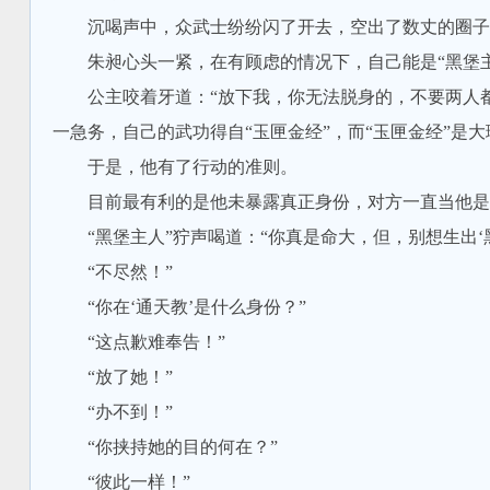
沉喝声中，众武士纷纷闪了开去，空出了数丈的圈子，
朱昶心头一紧，在有顾虑的情况下，自己能是“黑堡主
公主咬着牙道：“放下我，你无法脱身的，不要两人都送
一急务，自己的武功得自“玉匣金经”，而“玉匣金经”
于是，他有了行动的准则。
目前最有利的是他未暴露真正身份，对方一直当他是“
“黑堡主人”狞声喝道：“你真是命大，但，别想生出‘黑
“不尽然！”
“你在‘通天教’是什么身份？”
“这点歉难奉告！”
“放了她！”
“办不到！”
“你挟持她的目的何在？”
“彼此一样！”