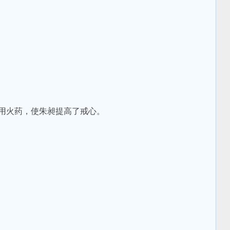
用火药，使朱昶提高了戒心。