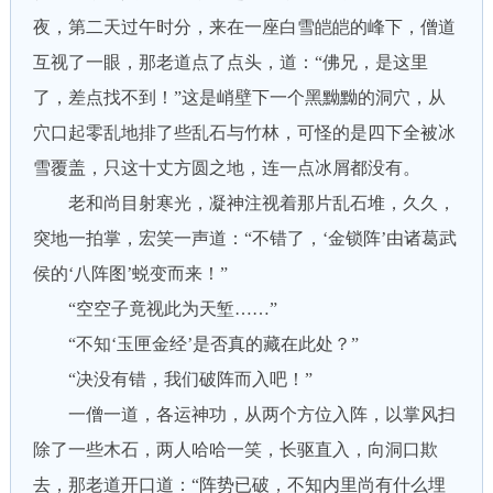
夜，第二天过午时分，来在一座白雪皑皑的峰下，僧道
互视了一眼，那老道点了点头，道：“佛兄，是这里
了，差点找不到！”这是峭壁下一个黑黝黝的洞穴，从
穴口起零乱地排了些乱石与竹林，可怪的是四下全被冰
雪覆盖，只这十丈方圆之地，连一点冰屑都没有。
老和尚目射寒光，凝神注视着那片乱石堆，久久，
突地一拍掌，宏笑一声道：“不错了，‘金锁阵’由诸葛武
侯的‘八阵图’蜕变而来！”
“空空子竟视此为天堑……”
“不知‘玉匣金经’是否真的藏在此处？”
“决没有错，我们破阵而入吧！”
一僧一道，各运神功，从两个方位入阵，以掌风扫
除了一些木石，两人哈哈一笑，长驱直入，向洞口欺
去，那老道开口道：“阵势已破，不知内里尚有什么埋