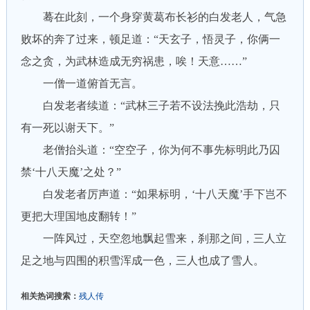
蓦在此刻，一个身穿黄葛布长衫的白发老人，气急
败坏的奔了过来，顿足道：“天玄子，悟灵子，你俩一
念之贪，为武林造成无穷祸患，唉！天意……”
一僧一道俯首无言。
白发老者续道：“武林三子若不设法挽此浩劫，只
有一死以谢天下。”
老僧抬头道：“空空子，你为何不事先标明此乃囚
禁‘十八天魔’之处？”
白发老者厉声道：“如果标明，‘十八天魔’手下岂不
更把大理国地皮翻转！”
一阵风过，天空忽地飘起雪来，刹那之间，三人立
足之地与四围的积雪浑成一色，三人也成了雪人。
相关热词搜索：
残人传