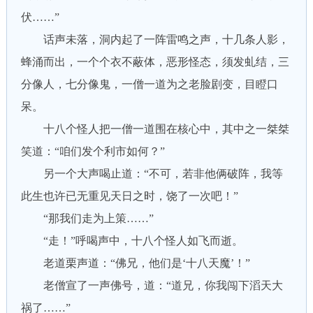
伏……”
话声未落，洞内起了一阵雷鸣之声，十几条人影，
蜂涌而出，一个个衣不蔽体，恶形怪态，须发虬结，三
分像人，七分像鬼，一僧一道为之老脸剧变，目瞪口
呆。
十八个怪人把一僧一道围在核心中，其中之一桀桀
笑道：“咱们发个利市如何？”
另一个大声喝止道：“不可，若非他俩破阵，我等
此生也许已无重见天日之时，饶了一次吧！”
“那我们走为上策……”
“走！”呼喝声中，十八个怪人如飞而逝。
老道栗声道：“佛兄，他们是‘十八天魔’！”
老僧宣了一声佛号，道：“道兄，你我闯下滔天大
祸了……”