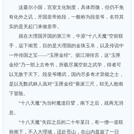
这蕞尔小国，宫室文化制度，具体而微，但仍不免
有化外之讥，开国皇帝姓段，一般称为段皇爷，名符其
实的是关起门来做皇帝。
就在大理国开国的第三年，中原“十八天魔”空前联
手，远下南荒，目的是大理国的金珠玉帛，以及传说中
一件传国之宝——“玉匣金经”。据江湖传言，这“玉匣
金经”乃一部上古奇书，所载尽属空前之武学，得者可
以无敌于天下。段皇爷嗜武，国内尽多奇才异能之士，
是以无数武林人虽对“玉匣金经”垂涎三尺，却无人敢南
下冒险。
“十八天魔”为当时魔道巨擘，南下之后，就再无消
息。
“十八天魔”失踪之后的二十年某日，有一僧一道联
袂南下，不入大理城，迳赴苍山，在山内盘旋了一日