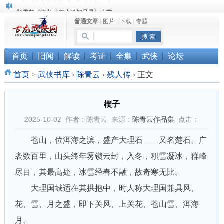
顾雪衣《古龙武侠小说知见录》上市
普通文章
|
图片
|
下载
|
专题
“武侠书库”查缺补漏活动圆满结束
《古龙小说原貌探究》修订版已上市
首页
旧闻
解读
考证
全集
武侠
论坛
首页
>
武侠书库
›
陈青云
›
残人传
›
正文
楔子
2025-10-02 作者：陈青云 来源：
陈青云作品集
点击：
苍山，位洱海之滨，盛产大理石——又名楚石。广
袤数百里，山头终年雾锁云封，入冬，积雪凝冰，群峰
尽目，其最高处，冰雪经春不融，故奇寒无比。
大理国城适在其拱抱中，时人称大理国兼具风、
花、雪、月之盛，即下关风、上关花、苍山雪、洱海
月。