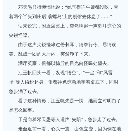
邓天愚只得懊恼地说：“她气得连午饭都没吃，带
着两个丫头到庄后‘翁螺岛’上的别馆去休息了……”
话未说完，附近席桌上，突然响起一声刺耳惊心的
尖锐怪嗥。
由于这声尖锐怪嗥过份刺耳，猜拳行令、尽情欢
笑、乱成一团的大厅内，突然静了下来。
满厅英豪，俱都以惊异的目光向怪嗥处望去。
江玉帆回头一看，发现“悟空”、“一尘”和“风雷
拐”等人纷纷起身，俱都神色惊急地望着桌底下，同时
急步涌了过去。
看了这种情形，江玉帆先是一愣，继而立时明白了
是怎么回事。
于是向着邓天愚等人道声“失陪”，急步走了过去。
走至近前一看，心头一震，面色立变，因为倒在地