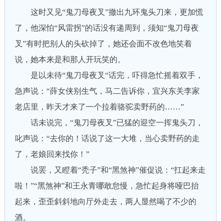
这时又见“鬼刀母夜叉”撤出九环鬼头刀来，更加慌
了，他深怕“风雷拐”的话没有递周到，须知“鬼刀母夜
叉”有时把别人的头砍掉了，她还会面不改色地笑着
说，她本来是和那人开玩笑的。
是以未待“鬼刀母夜叉“话完，吓得急忙摇着双手，
急声说：“薛女侠别生气，马二告诉你，宜兴东关李家
老店里，昨天才来了一个拉着骆驼卖野药的……”
话未说完，“鬼刀母夜叉”已猛的迎空一挥鬼头刀，
叱声说：“去你的！话说了这一大堆，当心卖野药的走
了，老娘回来找你！”
说罢，又瞪着“秃子”和“黑煞神”催促说：“扛起来走
啦！”“黑煞神”和王永青哪敢怠慢，急忙起身将哑巴抬
起来，歪歪斜斜地向厅外走去，两人显然喝了不少的
酒。