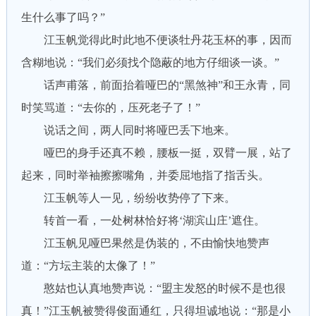
生什么事了吗？”
江玉帆觉得此时此地不便谈牡丹花玉杯的事，因而
含糊地说：“我们必须找个隐蔽的地方仔细谈一谈。”
话声甫落，前面抬着哑巴的“黑煞神”和王永青，同
时笑骂道：“去你的，压死老子了！”
说话之间，两人同时将哑巴丢下地来。
哑巴的身手还真不赖，腰板一挺，双臂一展，站了
起来，同时举袖擦擦嘴角，并委屈地指了指舌头。
江玉帆等人一见，纷纷收势停了下来。
转首一看，一处树林恰好将‘湖滨山庄’遮住。
江玉帆见哑巴果然是伪装的，不由愉快地赞声
道：“方坛主装的太像了！”
憨姑也认真地赞声说：“盟主发怒的时候不是也很
真！”江玉帆被赞得俊面通红，只得坦诚地说：“那是小