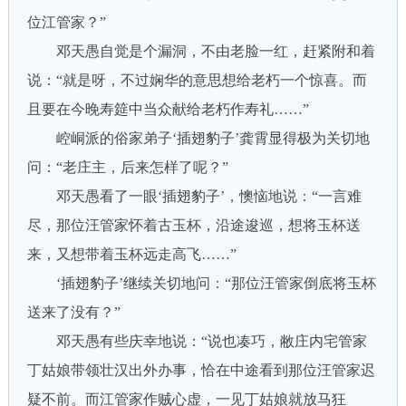
位江管家？”
邓天愚自觉是个漏洞，不由老脸一红，赶紧附和着
说：“就是呀，不过娴华的意思想给老朽一个惊喜。而
且要在今晚寿筵中当众献给老朽作寿礼……”
崆峒派的俗家弟子‘插翅豹子’龚霄显得极为关切地
问：“老庄主，后来怎样了呢？”
邓天愚看了一眼‘插翅豹子’，懊恼地说：“一言难
尽，那位汪管家怀着古玉杯，沿途逡巡，想将玉杯送
来，又想带着玉杯远走高飞……”
‘插翅豹子’继续关切地问：“那位汪管家倒底将玉杯
送来了没有？”
邓天愚有些庆幸地说：“说也凑巧，敝庄内宅管家
丁姑娘带领壮汉出外办事，恰在中途看到那位汪管家迟
疑不前。而江管家作贼心虚，一见丁姑娘就放马狂