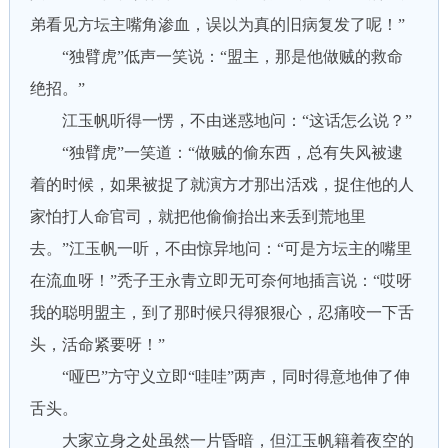
弟看见方坛主嘴角渗血，误以为真的旧病复发了呢！”
“独臂虎”低声一笑说：“盟主，那是他做贼的救命
绝招。”
江玉帆听得一愣，不由迷惑地问：“这话怎么说？”
“独臂虎”一笑道：“做贼的偷东西，总有失风被逮
着的时候，如果被捉了就演方才那出活戏，捉住他的人
家怕打人命官司，就把他偷偷抬出来丢到荒地里
去。”江玉帆一听，不由惊异地问：“可是方坛主的嘴里
在流血呀！”秃子王永青立即无可奈何地插言说：“哎呀
我的聪明盟主，到了那时候只得狠狠心，忍痛咬一下舌
头，活命紧要呀！”
“哑巴”方守义立即“哇哇”两声，同时得意地伸了伸
舌头。
大家立身之处虽然一片昏暗，但江玉帆籍着夜空的