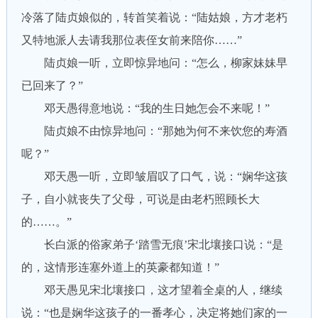
冷落了陆贞娘似的，转首笑着说：“陆姑娘，方才老朽
又特地派人去请我那位表侄女前来陪你……”
陆贞娘一听，立即惊异地问：“怎么，柳家妹妹早
已回来了？”
邓天愚得意地说：“我的生日她怎会不来呢！”
陆贞娘不由惊异地问：“那她为何不来饮您的寿酒
呢？”
邓天愚一听，立即皱眉叹了口气，说：“娴华这孩
子，自小就丧失了父母，可说是由老朽照顾长大
的……。”
长白派的俗家弟子‘踏雪无痕’宋北壤接口说：“是
的，这情形连塞外道上的英豪都知道！”
邓天愚见宋北壤接口，这才望着全桌的人，继续
说：“也是娴华这孩子的一番孝心，决定将她们家的一