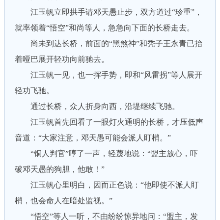
江玉帆立即拱手请邓天愚止步，双方道过“珍重”，
就率领着“悟空”和尚等人，急急向下面的长桥走去。
尚未到达长桥，前面的“黑煞神”和秃子王永青已抬
着哑巴展开轻功向前驰去。
江玉帆一见，也一挥手势，即和“风雷拐”等人展开
轻功飞驰。
通过长桥，众人折身向西，沿堤继续飞驰。
江玉帆首先回看了一眼灯火通明的长桥，才压低声
音道：“大家注意，邓天愚可能会派人盯梢。”
“铜人判官”哼了一声，轻蔑地说：“盟主放心，吓
破邓天愚的狗胆，他敢！”
江玉帆心里明白，因而正色说：“他即使不派人盯
梢，也会命人在暗处监视。”
“悟空”等人一听，不由纷纷惊异地问：“盟主，发