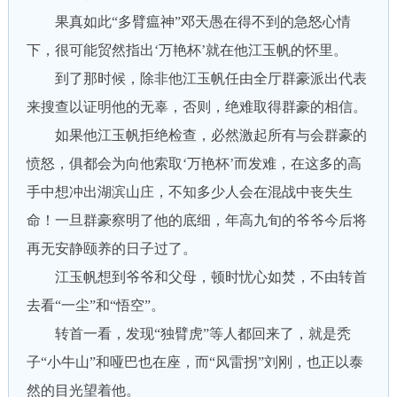
果真如此“多臂瘟神”邓天愚在得不到的急怒心情
下，很可能贸然指出‘万艳杯’就在他江玉帆的怀里。
到了那时候，除非他江玉帆任由全厅群豪派出代表
来搜查以证明他的无辜，否则，绝难取得群豪的相信。
如果他江玉帆拒绝检查，必然激起所有与会群豪的
愤怒，俱都会为向他索取‘万艳杯’而发难，在这多的高
手中想冲出湖滨山庄，不知多少人会在混战中丧失生
命！一旦群豪察明了他的底细，年高九旬的爷爷今后将
再无安静颐养的日子过了。
江玉帆想到爷爷和父母，顿时忧心如焚，不由转首
去看“一尘”和“悟空”。
转首一看，发现“独臂虎”等人都回来了，就是秃
子“小牛山”和哑巴也在座，而“风雷拐”刘刚，也正以泰
然的目光望着他。