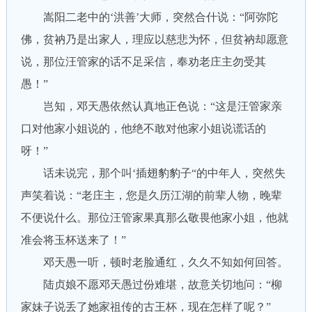
嵩阳二老中的‘洪善’大师，突然合什说：“阿弥陀
佛，贫衲乃是出家人，理应以慈悲为怀，但贫衲却愿意
说，那位汪管家的话不足采信，奉劝老庄主勿受其
愚！”
岂知，邓天愚依然认真地正色说：“这是汪管家亲
口对他家小姐说的，他绝不敢对他家小姐说谎话的
呀！”
话未说完，那个叫‘插翅豹豹子“的中年人，突然失
声笑着说：“老庄主，您是久历江湖的前辈人物，晚辈
不便说什么。那位汪管家果真那么敬畏他家小姐，他就
准会将玉杯送来了！”
邓天愚一听，顿时老脸通红，久久不知如何回答。
陆贞娘不愿邓天愚过份难堪，故意关切地问：“柳
家妹子说丢了她家祖传的古王杯，现在怎样了呢？”