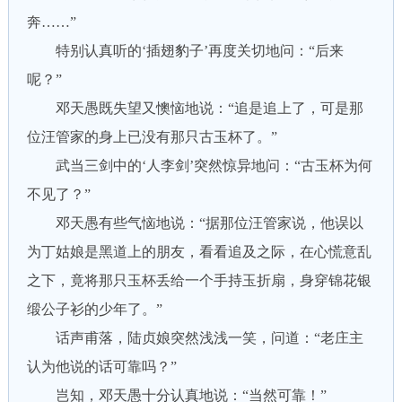
奔……”
特别认真听的‘插翅豹子’再度关切地问：“后来
呢？”
邓天愚既失望又懊恼地说：“追是追上了，可是那
位汪管家的身上已没有那只古玉杯了。”
武当三剑中的‘人李剑’突然惊异地问：“古玉杯为何
不见了？”
邓天愚有些气恼地说：“据那位汪管家说，他误以
为丁姑娘是黑道上的朋友，看看追及之际，在心慌意乱
之下，竟将那只玉杯丢给一个手持玉折扇，身穿锦花银
缎公子衫的少年了。”
话声甫落，陆贞娘突然浅浅一笑，问道：“老庄主
认为他说的话可靠吗？”
岂知，邓天愚十分认真地说：“当然可靠！”