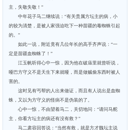
主，失敬失敬！”
中年花子马二继续说：“有关贵属方坛主的病，小
的较为清楚，是被人家强迫吃下一种苗疆的毒蜘蛛引起
的。”
如此一说，附近竟有几位年长的高手齐声说：“一
定是苗疆血蜘蛛了！”
江玉帆听得心中一惊，因为他在破庙里就曾听说，
哑巴方守义不是天生下来就哑，而是做贼偷东西时被人
害的。
这时见有丐帮的人出来做证，而且有人说出是血蜘
蛛，又以为方守义的怪病不是伪装的了。
心中一惊，不由望着马二，关切地问：“请问马舵
主，你看方坛主的病还有没有救？”
马二肃容回答说：“当然有救，就是方才魏坛主说