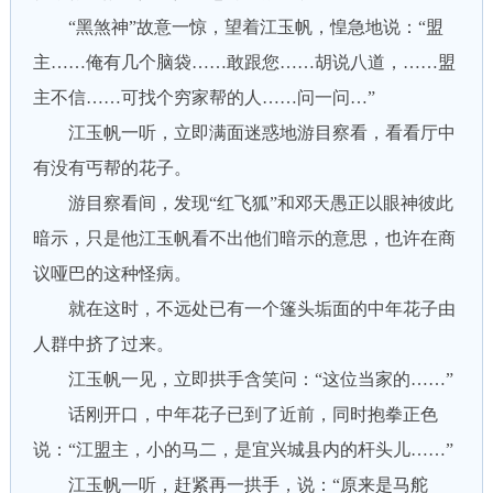
“黑煞神”故意一惊，望着江玉帆，惶急地说：“盟
主……俺有几个脑袋……敢跟您……胡说八道，……盟
主不信……可找个穷家帮的人……问一问…”
江玉帆一听，立即满面迷惑地游目察看，看看厅中
有没有丐帮的花子。
游目察看间，发现“红飞狐”和邓天愚正以眼神彼此
暗示，只是他江玉帆看不出他们暗示的意思，也许在商
议哑巴的这种怪病。
就在这时，不远处已有一个篷头垢面的中年花子由
人群中挤了过来。
江玉帆一见，立即拱手含笑问：“这位当家的……”
话刚开口，中年花子已到了近前，同时抱拳正色
说：“江盟主，小的马二，是宜兴城县内的杆头儿……”
江玉帆一听，赶紧再一拱手，说：“原来是马舵