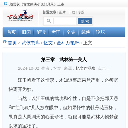
顾雪衣《古龙武侠小说知见录》上市
普通文章
|
图片
|
下载
|
专题
“武侠书库”查缺补漏活动圆满结束
《古龙小说原貌探究》修订版已上市
首页
旧闻
解读
考证
全集
武侠
论坛
首页
>
武侠书库
›
忆文
›
金斗万艳杯
›
正文
第三章 武林第一美人
2024-10-02 作者：忆文 来源：
忆文作品集
点击：
江玉帆看了这情形，才知道事态果然严重，必须尽
快离开为妙。
当然，以江玉帆的武功和个性，自是不会把邓天愚
和“红飞狐”几人放在眼中，但如果怀中的牡丹花玉杯，
果真是大周则天的心爱珍物，就很可能是武林人物梦寐
以求的宝物了。