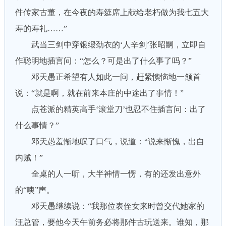
件传家古董，在今夜的寿筵席上献给老朽做为我七五大
寿的寿礼……”
武当三剑中穿银缎劲衣的‘人辛剑’张昭嗣，立即自
作聪明地插言问：“怎么？可是出了什么事了吗？”
邓天愚正希望有人如此一问，赶紧懊恼地一颔首
说：“就是啊，就在前来本庄的中途出了事情！”
点苍派的精英高手‘滚堂刀’也忍不住插言问：出了
什么事情？”
邓天愚羞惭地叹了口气，说道：“说来惭愧，出自
内贼！”
全桌的人一听，大半神情一愣，有的还发出意外
的“噢”声。
邓天愚继续说：“我那位表侄女来时曾交代她家的
汪总管，要他今天午前务必将那件古玩送来。谁知，那