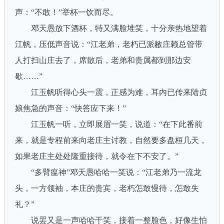
声：“不敢！”举杯一饮而尽。
邓天愚放下酒杯，特又满脸堆笑，十分亲热地望着
江帆，压低声音说：“江老弟，老朽已派敝庄赖总管带
人打扫山庄去了，席散后，老弟和贵属都到那边安
歇……”
江玉帆听得心头一震，正感为难，耳内已传来陆贞
娘焦急的声音：“快答应下来！”
江玉帆一听，立即展眉一笑，说道：“在下此番前
来，就是专程前来向老庄主讨教，自然要多盘桓几天，
如果老庄主处处隆重接待，就令在下不安了。”
“多臂瘟神”邓天愚哈哈一笑说：“江老弟乃一流龙
头，一方领袖，本庄的贵宾，老朽怎敢慢待，怎敢失
礼？”
说罢又是一声哈哈干笑，接着一整脸色，好像生怕