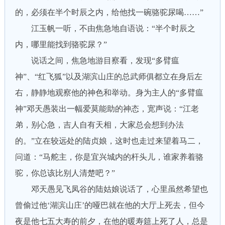
的，必须在半个时辰之内，给他找一碗骆驼尿喝……”
江玉帆一听，不由焦急地自语说：“半个时辰之
内，哪里能找到骆驼尿？”
说话之间，焦急地游目察看，发现“多臂瘟
神”、“红飞狐”以及湖滨山庄的总武师俱都立在身后左
右，静静地观察他的神色和举动。身为主人的“多臂瘟
神”邓天愚装出一幅爱莫能助的神态，宽声说：“江老
弟，别心急，吉人自有天相，大家总会想到办法
的。”立在较远处的陆贞娘，这时也走过来望着马二，
问道：“马舵主，你是宜兴城内的杆头儿，谁家养着骆
驼，你总该比别人清楚吧？”
邓天愚见飞凤谷的陆姑娘说话了，心里虽然希望也
曾偷过他‘湖滨山庄’的哑巴就在他的大厅上死去，但今
夜是他七五大寿的前夕，在他的暖寿筵上死了人，总是