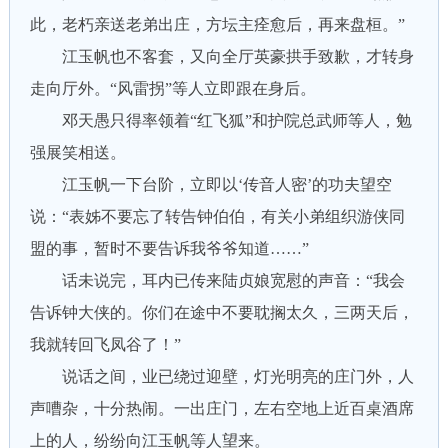
此，老朽亲送老弟出庄，方坛主痊愈后，再来盘桓。”
江玉帆也不客套，又向全厅英豪拱手致歉，才转身
走向厅外。“风雷拐”等人立即跟在身后。
邓天愚只得率领着“红飞狐”和护院总武师等人，勉
强展笑相送。
江玉帆一下台阶，立即以‘传音人密’的功夫望空
说：“表姊不要忘了转告钟伯伯，有关小弟组织游侠同
盟的事，暂时不要告诉我爷爷知道……”
话未说完，耳内已传来陆贞娘宽慰的声音：“我会
告诉钟大侠的。你们在途中不要耽搁太久，三两天后，
我就转回飞凤谷了！”
说话之间，业已绕过迎壁，灯光明亮的庄门外，人
声嘈杂，十分热闹。一出庄门，左右空地上近百桌酒席
上的人，纷纷向江玉帆等人望来。