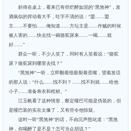
斜倚在桌上，看来已有些烂醉如泥的“黑煞神”，发
酒疯似的挥动着大手，吐字不清的说：“盟……盟
主……不要怕……俺知道……方坛主是……作贼的时候
被人害的……快去找一碗骆驼尿来……一喝……就
好……”
群众一听，不少人笑了，同时有人笑着说：“骆驼
尿？骆驼尿到哪里去找？”
“黑煞神”一听，立即翻着怪眼裂着歪嘴，望着发话
的那人说：“什么……找不到？……找不到就……给他
小子……准备寿衣和棺材。”
江玉帆看了这种情形，断定哑巴可能是伪装的，但
是哑巴装的实在太像了，又有些令他惊疑。
这时一听“黑煞神”的话，不由沉声怒叱道：“黑煞
神，你喝醉了是不是？怎可当众胡说？”