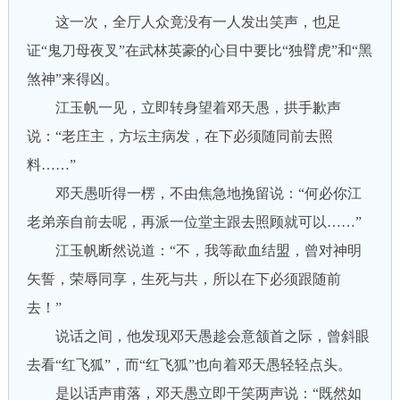
这一次，全厅人众竟没有一人发出笑声，也足
证“鬼刀母夜叉”在武林英豪的心目中要比“独臂虎”和“黑
煞神”来得凶。
江玉帆一见，立即转身望着邓天愚，拱手歉声
说：“老庄主，方坛主病发，在下必须随同前去照
料……”
邓天愚听得一楞，不由焦急地挽留说：“何必你江
老弟亲自前去呢，再派一位堂主跟去照顾就可以……”
江玉帆断然说道：“不，我等歃血结盟，曾对神明
矢誓，荣辱同享，生死与共，所以在下必须跟随前
去！”
说话之间，他发现邓天愚趁会意颔首之际，曾斜眼
去看“红飞狐”，而“红飞狐”也向着邓天愚轻轻点头。
是以话声甫落，邓天愚立即干笑两声说：“既然如