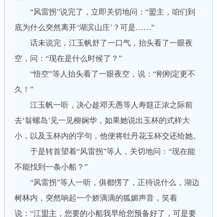
“风雷拐”说完了，立即关切地问：“盟主，咱们到
底为什么突然离开‘湖滨山庄’？可是……”
话未说完，江玉帆舒了一口气，抬头看了一眼夜
空，问：“现在是什么时候了？”
“悟空”等人抬头看了一眼夜空，说：“刚刚定更不
久！”
江玉帆一听，决心趁邓天愚等人寿筵正浓之际前
去‘翁螺岛’见一见柳娴华，如果她说出玉杯的式样大
小，以及玉杯内的字句，他便将牡丹花玉杯交还给她。
于是转首望着“风雷拐”等人，关切地问：“现在能
不能找到一条小船？”
“风雷拐”等人一听，俱都愣了，正待说什么，湖边
树林内，突然响起一个娇滴滴的狐媚声音，笑着
说：“江盟主，您要的小船我早给您预备好了，可是要