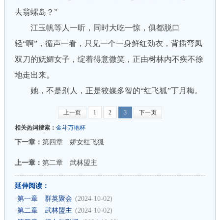
去翁螺岛？”
江玉帆等人一听，同时大吃一惊，俱都脱口
轻“啊”，循声一看，只见一个一身鲜红劲衣，背插弯凤
双刀的妩媚女子，绽着得意微笑，正由树林内不疾不徐
地走出来。
她，不是别人，正是狡媒多智的“红飞狐”丁月梅。
上一页
1
2
3
下一页
相关热词搜索：
金斗万艳杯
下一章：
第四章 娇女红飞狐
上一章：
第二章 武林盟主
延伸阅读：
·
第一章 群英聚会
(2024-10-02)
·
第二章 武林盟主
(2024-10-02)