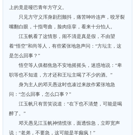
上的竟是哑巴青年方守义。
只见方守义浑身剧烈颤抖，痛苦呻吟连声，咬牙裂
嘴翻白眼，十指弯曲，脸肉痉挛，看来十分怕人。
江玉帆看了这情形，闹不清是真是假，不由望
着“悟空”和尚等人，有些紧张地急声问：“方坛主，这
是怎么回事？”
悟空等人俱都焦急不安地摇摇头，迷惑地说：“卑
职等也不知道，方才还和王坛主喝了不少的酒。”
身为主人的邓天愚这时也凑过来故作紧张地急
问：“怎么回事，怎么口事？”
江玉帆只有苦笑说道：“在下也不清楚，可能是喝
醉了。”
邓天愚见江玉帆神情慌张，面透惊急，立即宽声
说：“老弟，不要急，这可能是羊癫疯！”