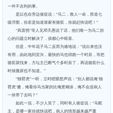
一件不吉利的事。
是以也在旁边催促说：“马二，救人一命，胜造七
级浮图，你若是知道谁家有骆驼，你就赶快说吧！”
“风雷拐”等人见邓天愚说了话，他们唯一为马二担
心的问题立时解决了，俱都心中暗喜。
但是，中年花子马二反而为难地说：“说出来也没
有用，由此地到宜兴，最快的马也得跑一个时辰，等把
骆驼尿找来，方坛主已断气个多时辰了，再说骆驼什么
时候撒尿也不知道。”
“独臂虎”一听，立时瞪眼怒声说：“别人都说俺‘独
臂虎’傻，俺看你马当家的比俺更糊涂，俺不会连病人
一块带了去吗？”
如此一说，不少人笑了，同时有人催促说：“马舵
主，是哪一家你就快说吧，病人的情形越来越严重