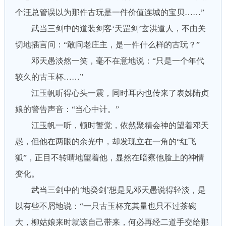
个汪总管误以为那件古玩是一件价值连城的宝贝……”
武当三剑中的道装剑客‘天罡剑’玄洪道人，不由关
切地插言问：“敢问老庄主，是一件什么样的古玩？”
邓天愚淡然一笑，毫不在意地说：“只是一个年代
较久的古玉杯……”
江玉帆听得心头一震，同时耳内也传来了表姊陆贞
娘的警告声音：“当心中计。”
江玉帆一听，顿时警觉，依然聚精会神的望着邓天
愚，但他在两眼的余光中，却发现立在一角的“红飞
狐”，正目不转睛地望着他，显然在暗察他脸上的神情
变化。
武当三剑中的‘地癸剑’想是见邓天愚说得轻淡，是
以有些不屑地说：“一只古玉杯充其量也只不过茶碗
大，柳姑娘来时就该自己带来，何必再经二道手交给那