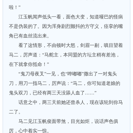
啦！”
江玉帆闻声低头一看，面色大变，知道哑巴的怪病
不是伪装的了。因为浑身剧烈颤抖的方守义，痉挛的嘴
角已有血丝流出来。
看了这情形，不由顿时大怒，剑眉一剔，嗔目望着
马二，厉声道：“马舵主，本同盟的方坛主稍有差池，
在下就拿你抵命！”
“鬼刀母夜叉”一见，也“哗嘟嘟”撒出了一对鬼头
刀，用刀一指马二，厉声说：“马二，你可知道老娘的
鬼头双刀，已经有两三天没舔人血了……”
话意之中，两三天前她还曾杀人，现在该轮到你马
二了。
马二见江玉帆俊面带煞，目光如炬，说话声色俱
厉，心中着实一惊。