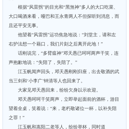
根据“风雷拐”的目光和“黑煞神”多人的大口吃菜、
大口喝酒来看，哑巴和王永青两人不但探听到消息，而
且还平安无事。
他望着“风雷拐”运功焦急地说：“刘堂主，请和左
右护法想一个藉口，我们片刻之后离开此地！”
话刚说完，“多臂瘟神”邓天愚已呵呵两声干笑，连
声抱歉地说：“失陪了，失陪了。”
江玉帆闻声回头，邓天愚刚刚归座，出去敬酒的武
当三剑和‘小李广’钟清等人也回来了。
大家见邓天愚回来，纷纷欠身以示欢迎。
邓天愚呵呵干笑两声，立即举起面前的酒杯，游目
望着全桌，笑着说：“来，老朽敬诸位一杯，以补失陪
之罪！”
江玉帆和嵩阳二老等人，纷纷举杯，同时道