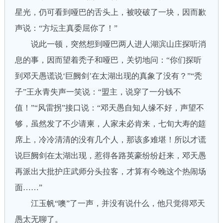
星光，仍可看到哑巴的舌头上，被咬破了一块，因而歉
声说：“方坛主真委屈你了！”
说此一顿，突然想到哑巴两人进人湖滨山庄探听消
息的事，因而望着秃子和哑巴，关切地问：“你们探听
到邓天愚谎说‘巨阙剑’在太湖出现的真象了没有？”“秃
子”王永青失声一笑说：“盟主，说穿了一分钱不
值！”“风雷拐”接口说：“邓天愚自知人缘不好，声望不
够，虽然发了不少请柬，人家未必肯来，七旬大寿的筵
席上，冷冷清清的没有几个人，那该多难堪！所以才谎
说巨阙剑在太湖出现，惹得各路英豪纷纷赶来，邓天愚
再派出大批护庄武师分头拉客，才算有今晚这个热闹场
面……”
江玉帆“噢”了一声，并没有说什么，他只觉得邓天
愚太无聊了。