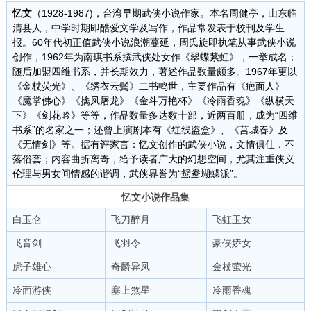
忆文
（1928-1987)，台湾早期武侠小说作家。本名周健亭，山东临
清县人，中学时期即酷爱文学及写作，作品常发表于校刊及学生
报。60年代初正值武侠小说浪潮蔓延，周氏旋即执笔从事武侠小说
创作，1962年为南琪书系撰武侠处女作《翠蝶紫虹》，一举成名；
随后加盟四维书系，并长期效力，著述作品数量颇多。1967年更以
《金杖荧光》、《绣衣云鬓》二书鸣世，主要作品有《疤面人》
《魔掌佛心》《擒凤屠龙》《金斗万艳杯》《冷雨香魂》《纵横天
下》《剑花吟》等等，作品数量多达数十部，近两百册，成为“四维
书系”的名家之一；还曾上演剧本有《红线盗盒》、《莒城春》及
《无情剑》等。据有评家言：忆文创作的武侠小说，文情俱佳，不
落俗套；内容曲折离奇，给予读者广大的幻想空间，尤其注重侠义
伦理与男女间情感的谐调，武侠界誉为“鸳鸯蝴蝶派”。
忆文小说作品集
白玉仑
飞刀醉月
飞虹玉女
飞音剑
飞羽令
豪侠娇女
虎子雄心
奇麟异凤
金杖萤光
冷面游侠
塞上煞星
冷雨香魂