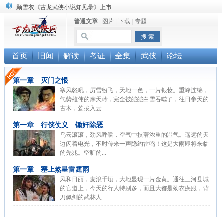
顾雪衣《古龙武侠小说知见录》上市
普通文章
|
图片
|
下载
|
专题
“武侠书库”查缺补漏活动圆满结束
《古龙小说原貌探究》修订版已上市
首页
旧闻
解读
考证
全集
武侠
论坛
第一章 灭门之恨
寒风怒吼，厉雪纷飞，天地一色，一片银妆。重峰连绵，
气势雄伟的摩天岭，完全被皑皑白雪吞噬了，往日参天的
古木，耸拔入云...
第一章 行侠仗义 锄奸除恶
乌云滚滚，劲风呼啸，空气中挟著浓重的湿气。遥远的天
边闪着电光，不时传来一声隐约雷鸣！这是大雨即将来临
的先兆。空旷的...
第一章 塞上煞星雷霆雨
风和日丽，麦浪千顷，大地显现一片金黄。通往三河县城
的官道上，今天的行人特别多，而且大都是劲衣疾服，背
刀佩剑的武林人...