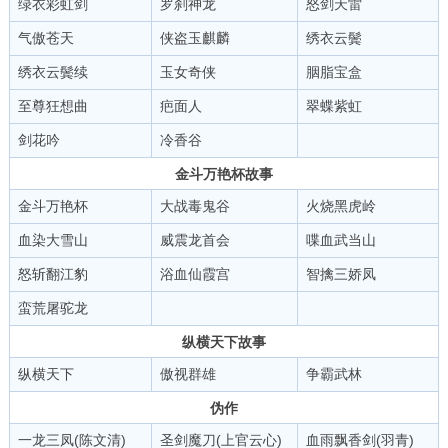
绿衣彩虹剑
罗刹神龙
怒剑天雷
气傲苍天
侠盗玉麒麟
绣衣云鬓
绣衣云鬓续
玉女奇侠
胭脂宝盒
至尊狂想曲
疤面人
翠蝶紫虹
剑花吟
冷香谷
金斗万艳杯故事
金斗万艳杯
大战毒鬼谷
火烧黑虎岭
血染大雪山
威震龙首会
喋血武当山
怒斩翻江豹
浴血仙霞宫
智擒三娇凤
蛮荒屠驼龙
纵横天下故事
纵横天下
傲视群雄
争霸武林
伪作
一龙三凤(陈文清)
圣剑魔刀(上官云心)
血雨飘香剑(羽青)