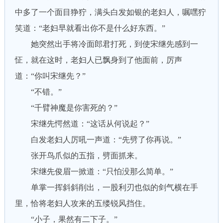
中多了一个面目狰狞，满头白发如银的老妇人，嘱嘿狞
笑道：“老妇早就看出你不是什么好东西。”
她突然出手将冷面郎君打死，到使宋继先感到一
怔，就在这时，老妇人已飘身到了他面前，厉声
道：“你叫宋继先？”
“不错。”
“千臂神魔是你害死的？”
宋继先愕然道：“这话从何说起？”
白发老妇人厉吼一声道：“先劈了你再说。”
张开鸟爪似的五指，劈面抓来。
宋继先俊眉一掀道：“只怕没那么简单。”
单掌一挥斜斜削出，一股利刃也似的剑气横在手
里，恰将老妇人攻来的五缕锐风挡住。
“小子，果然有二下子。”