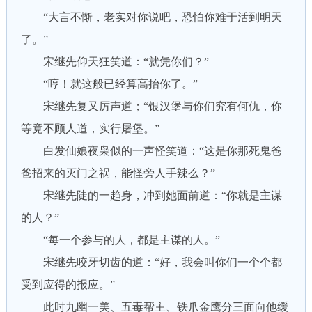
“大言不惭，老实对你说吧，恐怕你难于活到明天
了。”
宋继先仰天狂笑道：“就凭你们？”
“哼！就这般已经算高抬你了。”
宋继先复又厉声道；“银汉堡与你们究有何仇，你
等竟不顾人道，实行屠堡。”
白发仙娘夜枭似的一声怪笑道：“这是你那死鬼爸
爸招来的灭门之祸，能怪旁人手辣么？”
宋继先陡的一趋身，冲到她面前道：“你就是主谋
的人？”
“每一个参与的人，都是主谋的人。”
宋继先咬牙切齿的道：“好，我会叫你们一个个都
受到应得的报应。”
此时九幽一美、五毒帮主、铁爪金鹰分三面向他缓