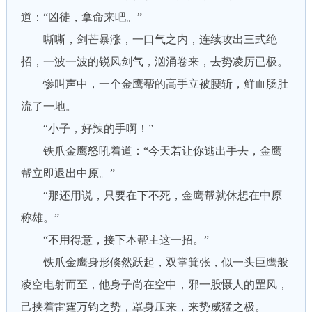
道：“凶徒，拿命来吧。”
嘶嘶，剑芒暴涨，一口气之内，连续攻出三式绝
招，一波一波的锐风剑气，汹涌卷来，去势凌厉已极。
惨叫声中，一个金鹰帮的高手立被腰斩，鲜血肠肚
流了一地。
“小子，好辣的手啊！”
铁爪金鹰怒吼着道：“今天若让你逃出手去，金鹰
帮立即退出中原。”
“那还用说，只要在下不死，金鹰帮就休想在中原
称雄。”
“不用得意，接下本帮主这一招。”
铁爪金鹰身形倏然跃起，双掌箕张，似一头巨鹰般
凌空电射而至，他身子尚在空中，邪一股慑人的罡风，
己挟着雷霆万钧之势，罩身压来，来势威猛之极。