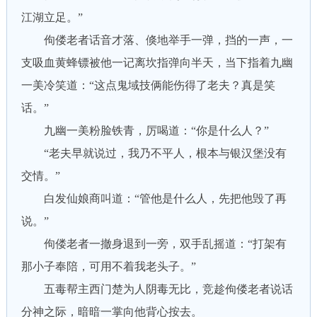
江湖立足。”
佝偻老者话音才落、倏地举手一弹，挡的一声，一
支吸血黄蜂镖被他一记离坎指弹向半天，当下指着九幽
一美冷笑道：“这点鬼域技俩能伤得了老夫？真是笑
话。”
九幽一美粉脸铁青，厉喝道：“你是什么人？”
“老夫早就说过，我乃不平人，根本与银汉堡没有
交情。”
白发仙娘商叫道：“管他是什么人，先把他毁了再
说。”
佝偻老者一撤身退到一旁，双手乱摇道：“打架有
那小子奉陪，可用不着我老头子。”
五毒帮主西门楚为人阴毒无比，竞趁佝偻老者说话
分神之际，暗暗一掌向他背心按去。