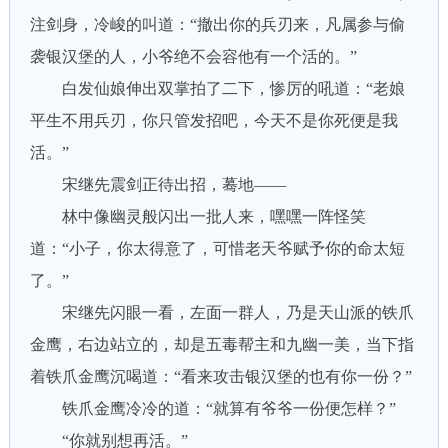
注剑身，冷峻的叫道：“撤出你的兵刃来，凡属参与偷
袭银汉堡的人，小爷绝不会容他有一个活的。”
白发仙娘伸出双掌拍了二下，惨厉的吼道：“老娘
平生不用兵刃，你只管发招吧，今天不是你死便是我
活。”
宋继先震剑正待出招，蓦地——
林中像幽灵般闪出一批人来，嘿嘿一阵怪笑
道：“小子，你太得意了，可惜老天爷赋予你的命太短
了。”
宋继先闪眼一看，左面一群人，乃是天山派的铁爪
金鹰，右边站立的，却是五毒帮主和九幽一美，当下指
着铁爪金鹰沉喝道：“看来攻击银汉堡的也有你一份？”
铁爪金鹰冷冷的道：“就算有爷爷一份便怎样？”
“你就别想再活。”