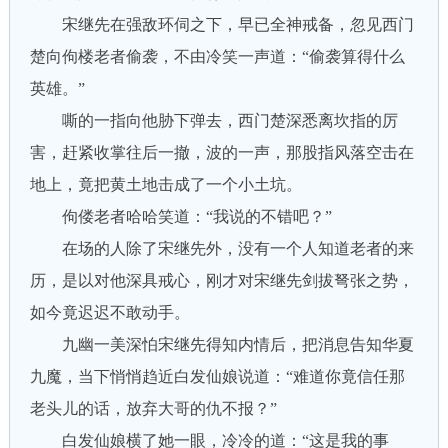
宋继先在强敌环伺之下，早已全神戒备，忽见西门
楚向佝楼老者偷袭，不由冷笑一声道：“偷袭算得什么
英雄。”
嘶的一指向他胁下弹去，西门楚深悉离坎指的厉
害，赶紧收掌往后一撤，波的一声，那股指风落空击在
地上，竟把黄土地击成了一个小土坑。
佝偻老者哈哈笑道：“我说的不错吧？”
在场的人除了宋继先外，没有一个人知道老者的来
历，是以对他深具戒心，刚才对宋继先剑拔弩张之势，
如今竟迟迟不敢动手。
九幽一美深怕宋继先得知内情后，把消息告知华夏
九魔，当下悄悄趋近白发仙娘说道：“难道你竟信任那
老头儿的话，放弃大哥的仇不报？”
白发仙娘横了她一眼，冷冷的道：“这是我的事