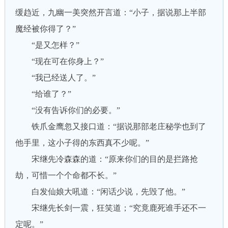
缓趋近，九幽一美突然开言道：“小子，据说那上半部
魔经被你得了？”
“是又怎样？”
“现在可在你身上？”
“我已经送人了。”
“给谁了？”
“没有告诉你们的必要。”
铁爪金鹰忽又接口道：“据说那部老庄秘学也到了
他手里，这小子得的东西真不少呢。”
宋继先冷森森的道：“原来你们的目的是拦路抢
劫，可惜一个个命都不长。”
白发仙娘大吼道：“闲话少说，先毁了他。”
宋继先长剑一震，狂笑道；“究竟鹿死谁手还不一
定呢。”