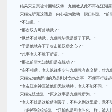
结果宋云宗被带回银汉堡，九幽教从此不再在江湖露面
宋继先听完这话后，内心极为激动，脱口叫道：“前辈
“不知道。”
“那次双方可曾动武？”
“纵然不曾动武，九幽教毕竟是落了下风。”
“于是他就存下了攻击银汉堡之心？”
“此事老夫不敢下断语。”
“那么前辈怎知她们是在练功？”
“实不相瞒，老夫以往多少与九幽教有点交情，对九幽
宋继先知他所指的乃是刚才负伤之事，不便再行提起，
“老友江南神医被他们无故动持，老夫不能不问。”
宋继先恍然道：“原来这事是九幽教所为。”
“老夫不过是这般猜测罢了，不料来到这里后，竟不明
一指神丐哈哈笑道：“只怕也是和老叫化一样，被人打