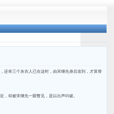
，还幸三个灰衣人已在这时，由宋继先身后攻到，才算替
近，却被宋继先一眼瞥见，是以出声叫破。