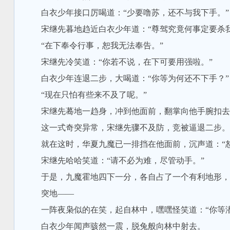
白衣少年接口厉喝道：“少要噜苏，还不与我下手。”
宋继先暮地趋近白衣少年道：“尊驾究竟何事定要杀我
“在下奉令行事，恕我无法奉告。”
宋继先冷笑道：“你若不说，在下可要用强啦。”
白衣少年连退二步，大喝道：“你等为何还不下手？”
“现在只怕有些来不及了呢。”
宋继先蓦地一趋身，冲到他面前，翻掌向他手腕扣去
这一式奇突异常，宋继先骤不及防，竞被逼退二步。
就在这时，华夏九魔已一排挡在他面前，沉声道：“恕
宋继先哈哈笑道：“请不必为难，尽管动手。”
于是，九魔霍地四下一分，各自占了一个有利地形，
突地——
一阵夜枭似的在笑，起自林中，嘿嘿怪笑道：“你等潜
白衣少年闻声骇然一震，脱兔般向林中射去。