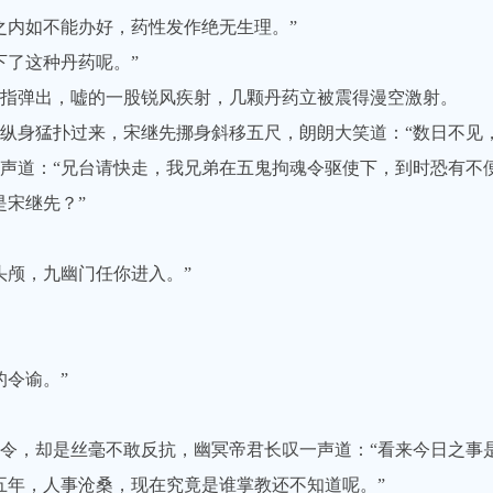
内如不能办好，药性发作绝无生理。”
了这种丹药呢。”
弹出，嘘的一股锐风疾射，几颗丹药立被震得漫空激射。
身猛扑过来，宋继先挪身斜移五尺，朗朗大笑道：“数日不见，
道：“兄台请快走，我兄弟在五鬼拘魂令驱使下，到时恐有不便
宋继先？”
颅，九幽门任你进入。”
令谕。”
，却是丝毫不敢反抗，幽冥帝君长叹一声道：“看来今日之事是
年，人事沧桑，现在究竟是谁掌教还不知道呢。”