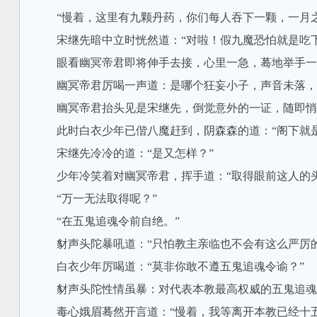
“慢着，这里有九颗丹药，你们每人吞下一颗，一月之
宋继先暗中立时恍然道：“对啦！假九魔恐怕就是吃下
眼看幽冥帝君即将伸手去接，心里一急，蓦地举手一指
幽冥帝君厉喝一声道：是哪个狂妄小子，声音未落，纵
幽冥帝君抬头见是宋继先，倒觉意外的一证，随即悄声
此时白衣少年已偕八魔赶到，阴森森的道：“阁下就是
宋继先冷冷的道：“是又怎样？”
少年冷笑着对幽冥帝君，挥手道：“取得眼前这人的头
“万一无法取得呢？”
“在五鬼追魂令前自绝。”
豺声头陀暴吼道：“只怕教主亲临也不会有这么严厉的
白衣少年厉喝道：“莫非你敢不遵五鬼追魂令谕？”
豺声头陀性情虽暴：对代表本教最高权威的五鬼追魂令
毒心娥眉蓦然开言道：“慢着，我等离开本教已经十五