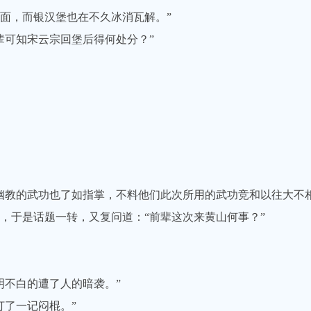
，而银汉堡也在不久冰消瓦解。”
可知宋云宗回堡后得何处分？”
教的武功也了如指掌，不料他们此次所用的武功竞和以往大不相
于是话题一转，又复问道：“前辈这次来黄山何事？”
不白的遭了人的暗袭。”
了一记闷棍。”