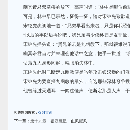
幽冥帝君双掌疾的放下，高声叫道：“林中是哪位前辈
可是，林中早已寂然，怔得一怔，随对宋继先致歉道：
宋继先爽朗地一道：“兄弟早看出来啦，只是你我恐怕
“以后的事以后再说吧，我兄弟与少侠终归是友非敌。
宋继先摇头道：“贤兄弟若是九幽教下，那就很难说了
幽冥帝君当时并未理会他话中之意，把手一拱道：“我
话落九人身形同起，幌眼消失林中。
宋继先此时已断定九幽教便是当年攻击银汉堡的门派，
宋继先为要查探九幽教的巢穴，专选那些深林穹谷搜索
他曾练过天通耳，一闻这怪声，便断定那是人声，于
相关热词搜索：
银河古鼎
下一章：
第十九章 银汉魔星 血风腥风