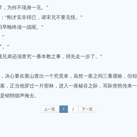
，为何不现身一见。”
“刚才实非得已，请宋兄不要见怪。”
早晚终须一战呢。”
”
。”
兄弟还须查究一番本教之事，得先走一步了。”
决心要在黄山查出一个究竟来，虽然一夜之间三番遇验，但却
，正当他穿过一片密林，进入一座秘谷之际，耳际突然传来一
是销悄循声掩去。
上一页
1
2
下一页