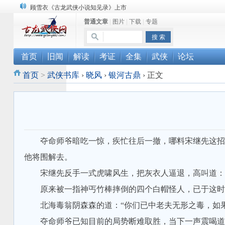
顾雪衣《古龙武侠小说知见录》上市
普通文章
|
图片
|
下载
|
专题
“武侠书库”查缺补漏活动圆满结束
《古龙小说原貌探究》修订版已上市
首页
旧闻
解读
考证
全集
武侠
论坛
首页
>
武侠书库
›
晓风
›
银河古鼎
›
正文
夺命师爷暗吃一惊，疾忙往后一撤，哪料宋继先这招的
他将围解去。
宋继先反手一式虎啸风生，把灰衣人逼退，高叫道：“
原来被一指神丐竹棒摔倒的四个白帽怪人，已于这时摇
北海毒翁阴森森的道：“你们已中老夫无形之毒，如果
夺命师爷已知目前的局势断难取胜，当下一声震喝道：