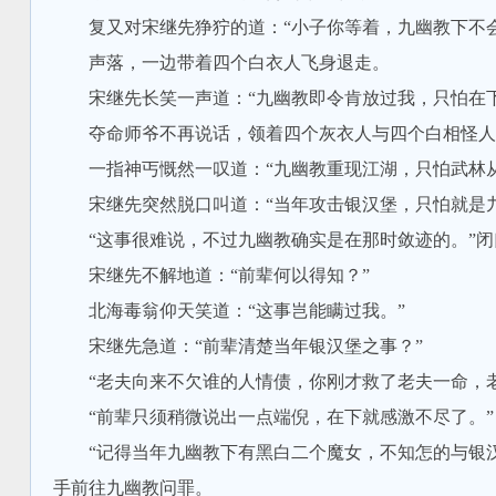
复又对宋继先狰狞的道：“小子你等着，九幽教下不会
声落，一边带着四个白衣人飞身退走。
宋继先长笑一声道：“九幽教即令肯放过我，只怕在下
夺命师爷不再说话，领着四个灰衣人与四个白相怪人
一指神丐慨然一叹道：“九幽教重现江湖，只怕武林从
宋继先突然脱口叫道：“当年攻击银汉堡，只怕就是九
“这事很难说，不过九幽教确实是在那时敛迹的。”闭口
宋继先不解地道：“前辈何以得知？”
北海毒翁仰天笑道：“这事岂能瞒过我。”
宋继先急道：“前辈清楚当年银汉堡之事？”
“老夫向来不欠谁的人情债，你刚才救了老夫一命，老
“前辈只须稍微说出一点端倪，在下就感激不尽了。”
“记得当年九幽教下有黑白二个魔女，不知怎的与银汉
手前往九幽教问罪。