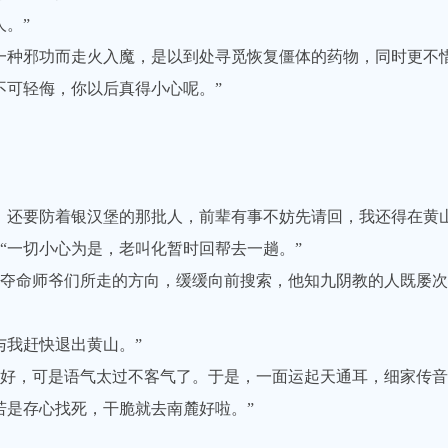
。”
种邪功而走火入魔，是以到处寻觅恢复僵体的药物，同时更不惜
可轻侮，你以后真得小心呢。”
还要防着银汉堡的那批人，前辈有事不妨先请回，我还得在黄山
一切小心为是，老叫化暂时回帮去一趟。”
命师爷们所走的方向，缓缓向前搜索，他知九阴教的人既屡次
我赶快退出黄山。”
，可是语气太过不客气了。于是，一面运起天通耳，细家传音
是存心找死，干脆就去南麓好啦。”