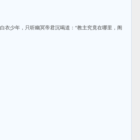
衣少年，只听幽冥帝君沉喝道：“教主究竟在哪里，阁