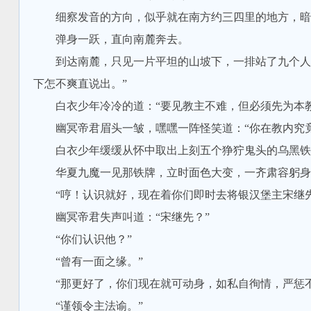
细察发音的方向，似乎就在南方约三四里的地方，暗忖
弹身一跃，直向南麓奔去。
到达南麓，只见一片平坦的山坡下，一排站了九个人，
下怎不爽直说出。”
白衣少年冷冷的道：“要见教主不难，但必须先为本教
幽冥帝君眉头一皱，嘿嘿一阵怪笑道：“你在教内究竟
白衣少年缓缓从怀中取出上刻五个狰狞鬼头的乌黑铁牌
华夏九魔一见那铁牌，立时面色大变，一齐肃容躬身道
“哼！认识就好，现在着你们即时去将银汉堡主宋继先
幽冥帝君失声叫道：“宋继先？”
“你们认识他？”
“曾有一面之缘。”
“那更好了，你们现在就可动身，如私自徇情，严惩不
“谨领令主法谕。”