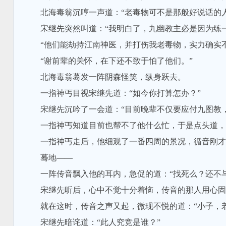
北海毒翁沉哼一声道：“老毒物可不是那般好说话的人
宋继先突然叫道：“我明白了，九幽教主必是因为练一
“他们能劫持江南神医，并打伤我老毒物，实力确实不
“谢前辈的关怀，在下还不致于怕了他们。”
北海毒翁蓦发一阵阴森怪笑，纵身跃去。
一指神丐目视宋继先道：“如今你打算怎办？”
宋继先沉吟了一会道：“目前晚辈不仅要应付九图教，
一指神丐知道目前也帮不了他什么忙，于是点头道，“
一指神丐走后，他细观了一番四周的景况，循音刚才夺
蓦地——
一阵传音飘入他的耳内，急促的道：“找死么？还不与
宋继先听后，心中不觉十分着恼，传音的那人用心固好
就在这时，传音之声又起，微现不悦的道：“小子，若
宋继先暗诧道：“此人究竞是谁？”