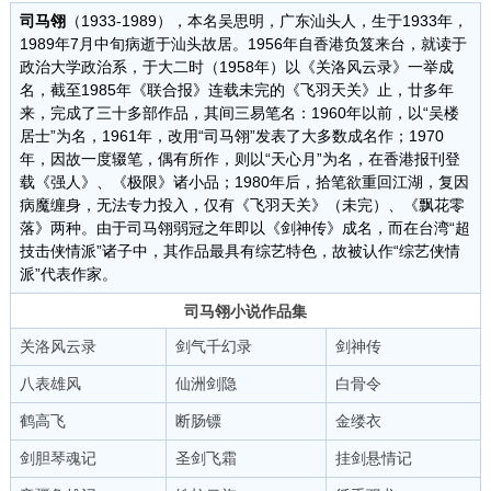
司马翎
（1933-1989），本名吴思明，广东汕头人，生于1933年，
1989年7月中旬病逝于汕头故居。1956年自香港负笈来台，就读于
政治大学政治系，于大二时（1958年）以《关洛风云录》一举成
名，截至1985年《联合报》连载未完的《飞羽天关》止，廿多年
来，完成了三十多部作品，其间三易笔名：1960年以前，以“吴楼
居士”为名，1961年，改用“司马翎”发表了大多数成名作；1970
年，因故一度辍笔，偶有所作，则以“天心月”为名，在香港报刊登
载《强人》、《极限》诸小品；1980年后，拾笔欲重回江湖，复因
病魔缠身，无法专力投入，仅有《飞羽天关》（未完）、《飘花零
落》两种。由于司马翎弱冠之年即以《剑神传》成名，而在台湾“超
技击侠情派”诸子中，其作品最具有综艺特色，故被认作“综艺侠情
派”代表作家。
司马翎小说作品集
关洛风云录
剑气千幻录
剑神传
八表雄风
仙洲剑隐
白骨令
鹤高飞
断肠镖
金缕衣
剑胆琴魂记
圣剑飞霜
挂剑悬情记