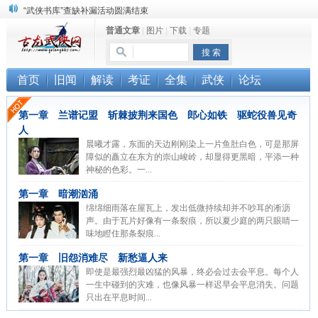
“武侠书库”查缺补漏活动圆满结束
普通文章
|
图片
|
下载
|
专题
《古龙小说原貌探究》修订版已上市
顾雪衣《古龙武侠小说知见录》上市
首页
旧闻
解读
考证
全集
武侠
论坛
第一章 兰谱记盟 斩棘披荆来国色 郎心如铁 驱蛇役兽见奇
人
晨曦才露，东面的天边刚刚染上一片鱼肚白色，可是那屏
障似的矗立在东方的崇山峻岭，却显得更黑暗，平添一种
神秘的色彩。一...
第一章 暗潮汹涌
绵绵细雨落在屋瓦上，发出低微持续却并不吵耳的淅沥
声。由于瓦片好像有一条裂痕，所以夏少庭的两只眼睛一
味地瞪住那条裂痕...
第一章 旧怨消难尽 新愁逼人来
即使是最强烈最凶猛的风暴，终必会过去会平息。每个人
一生中碰到的灾难，也像风暴一样迟早会平息消失。问题
只出在平息时间...