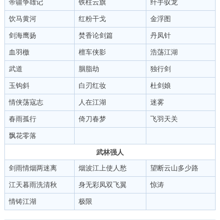
帝疆争雄记
铁柱云旗
纤手驭龙
饮马黄河
红粉干戈
金浮图
剑海鹰扬
焚香论剑篇
丹凤针
血羽檄
檀车侠影
浩荡江湖
武道
胭脂劫
独行剑
玉钩斜
白刃红妆
杜剑娘
情侠荡寇志
人在江湖
迷雾
春雨孤行
倚刀春梦
飞羽天关
飘花零落
武林强人
剑雨情烟两迷离
烟波江上使人愁
望断云山多少路
江天暮雨洗清秋
身无彩凤双飞翼
惊涛
情铸江湖
极限