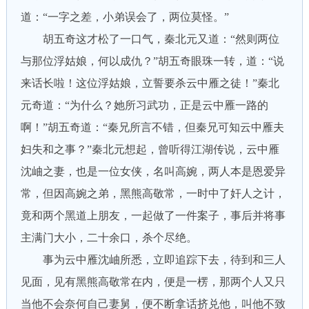
道：“一字之差，小弟误会了，两位莫怪。”
胡五奇这才松了一口气，秦北元又道：“然则两位
与那位浮姑娘，何以成仇？”胡五奇眼珠一转，道：“说
来话长啦！这位浮姑娘，立誓要杀云中雁之徒！”秦北
元奇道：“为什么？她所习武功，正是云中雁一路的
啊！”胡五奇道：“秦兄所言不错，但秦兄可知云中雁夫
妇失和之事？”秦北元想起，曾听得江湖传说，云中雁
沈岫之妻，也是一位女侠，名叫高婉，两人本是恩爱异
常，但因高婉之弟，黑熊高敬常，一时中了奸人之计，
竟和两个黑道上朋友，一起做了一件案子，事后并将事
主满门大小，二十余口，杀个尽绝。
事为云中雁沈岫所悉，立即追踪下去，待到和三人
见面，见有黑熊高敬常在内，便是一楞，那两个人又只
当他不会奈何自己妻舅，便不断拿话挤兑他，叫他不致