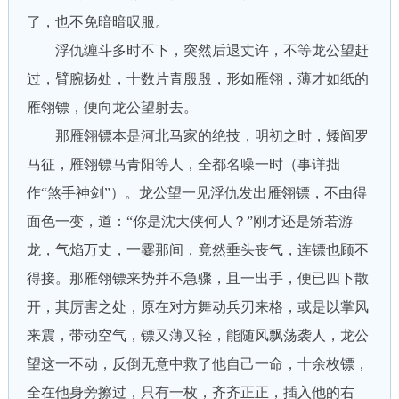
了，也不免暗暗叹服。
浮仇缠斗多时不下，突然后退丈许，不等龙公望赶
过，臂腕扬处，十数片青殷殷，形如雁翎，薄才如纸的
雁翎镖，便向龙公望射去。
那雁翎镖本是河北马家的绝技，明初之时，矮阎罗
马征，雁翎镖马青阳等人，全都名噪一时（事详拙
作“煞手神剑”）。龙公望一见浮仇发出雁翎镖，不由得
面色一变，道：“你是沈大侠何人？”刚才还是矫若游
龙，气焰万丈，一霎那间，竟然垂头丧气，连镖也顾不
得接。那雁翎镖来势并不急骤，且一出手，便已四下散
开，其厉害之处，原在对方舞动兵刃来格，或是以掌风
来震，带动空气，镖又薄又轻，能随风飘荡袭人，龙公
望这一不动，反倒无意中救了他自己一命，十余枚镖，
全在他身旁擦过，只有一枚，齐齐正正，插入他的右