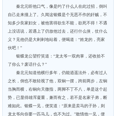
秦北元听他口气，像是约了什么人在此过招，倒叫
自己走来撞上了。久闻这银蝶是个无恶不作的奸贼，不
知多少良家妇女，被他害得欲生不能，欲死不得！不遇
上没话说，若遇上了仍放他过去，还行什么侠，仗什么
义？见他仍是大剌剌地站着，便喝道：“姓龙的，亮家
伙吧！”
银蝶龙公望狞笑道：“龙太爷一双肉掌，还收拾不
了你么？废话什么？”
秦北元知道他横行多年，仍能逍遥法外，必有过人
之长，倒也不敢轻视了他，双锏一摆，跨前两步，左锏
当胸而横，右锏向天微指，两脚不丁不八，单是这个起
势，已显得雄浑凝重，兼而有之，若不是名家子弟，断
难如此。银蝶一见，便笑道：“原来是卖马的子孙，则
龙太爷向你要一匹马儿，也不为过。”敢情他一见，便