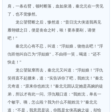
肩，一条右臂，顿时断落，血如泉涌，秦北元在一旁见
了，也不觉惨然。
龙公望臂断之后，惨然道：“昔日沈大侠道我再见
雁翎镖之日，便是丧命之时，唉！要杀要剐，请便
吧！”
秦北元心有不忍，叫道：“浮姑娘，饶他去吧！”浮
仇听他叫自己为“浮姑娘”，不由得一笑，喝道：“还不
快走！”
龙公望鼠窜而去，秦北元又叫道：“浮姑娘！”浮仇
笑得直不起腰来，道：“实告诉你了吧，我姓沈！”秦北
元奇道：“原来你也姓沈！”秦北元因认定她是高婉的徒
弟，所以才有此一问。浮仇顺口道：“我姓沈，单名一
个敏字。咦，怎么啦？我为什么不能姓沈？”秦北元
道：“不是，我意思是说，你既是女侠高婉之徒，却恰