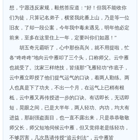
想，宁愿违反家规，毅然答应道：“好！但我不能收你
们为徒，只算记名弟子，横竖我此番上山，乃是等一位
旧友，了却一段公案，今年我中毒未遇见，明年他必定
前来，至多在这里住上一年，定要叫你们如愿！”
胡五奇元霸听了，心中那份高兴，就不用提啦，忙
各“咚咚咚”地向云中雁叩了三个头，口称师父。云中雁
也就受了。沈家三样绝技，皆须那“飞雁轻功”作底子，
云中雁立即授了他们提气运气的口诀，着两人勤练。两
人也真是下了功夫，不出一个月，在运气上已稍有根
柢，云中雁又再传授进一步的口诀。有话即长，无话即
短，晃眼之间，已是大半年，两人轻功、内功，均大有
进益，那副强盗面目，也一直不露出来，只是恭恭敬敬
师父长，师父短地伺候云中雁，但又觉得老是练轻功，
不够厉害，几次恳请传授“追云剑法”，云中雁皆