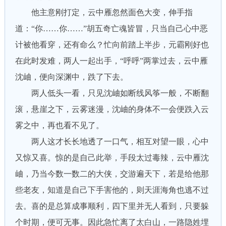
他主意刚打定，云中雁忽然面色大变，伸手指
道：“你……你……”胡五奇亡魂皆冒，只当自己心中恶
计被他看穿，还有命么？忙向前踏上半步，元霸刚好也
在此时发难，两人一起出手，“呼呼”两掌过去，云中雁
沈岫，便向深渊中，跌了下去。
两人低头一看，只见沈岫如断线风筝一般，不断翻
滚，悬崖之下，云雾迷漫，沈岫的身体不一会便跌入云
雾之中，再也看不见了。
两人这才长长地透了一口气，相互对望一眼，心中
又惊又喜。惊的是自己此举，手段太过毒辣，云中雁沈
岫，乃当今数一数二的大侠，交游遍天下，若是给他那
些老友，知道是自己下手害他的，则天涯海角也逃不过
去。喜的是总算成事顺利，四下里并无人看到，只要躲
个时期，便可无事。因此急忙离了太白山，一路隐姓埋