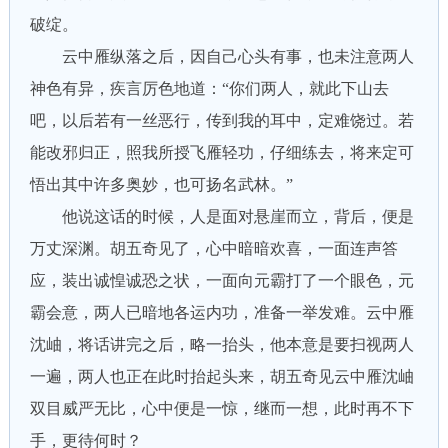
破绽。
云中雁纵落之后，因自己心头有事，也未注意两人
神色有异，疾言厉色地道：“你们两人，就此下山去
吧，以后若有一丝恶行，传到我的耳中，定难饶过。若
能改邪归正，照我所授飞雁轻功，仔细练去，将来定可
悟出其中许多奥妙，也可扬名武林。”
他说这话的时候，人是面对悬崖而立，背后，便是
万丈深渊。胡五奇见了，心中暗暗欢喜，一面连声答
应，装出诚惶诚恐之状，一面向元霸打了一个眼色，元
霸会意，两人已暗地各运内功，准备一举发难。云中雁
沈岫，将话讲完之后，略一抬头，他本意是要扫视两人
一遍，两人也正在此时抬起头来，胡五奇见云中雁沈岫
双目威严无比，心中便是一惊，继而一想，此时再不下
手，更待何时？