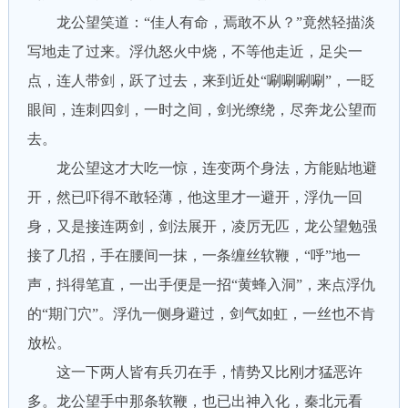
龙公望笑道：“佳人有命，焉敢不从？”竟然轻描淡
写地走了过来。浮仇怒火中烧，不等他走近，足尖一
点，连人带剑，跃了过去，来到近处“唰唰唰唰”，一眨
眼间，连刺四剑，一时之间，剑光缭绕，尽奔龙公望而
去。
龙公望这才大吃一惊，连变两个身法，方能贴地避
开，然已吓得不敢轻薄，他这里才一避开，浮仇一回
身，又是接连两剑，剑法展开，凌厉无匹，龙公望勉强
接了几招，手在腰间一抹，一条缠丝软鞭，“呼”地一
声，抖得笔直，一出手便是一招“黄蜂入洞”，来点浮仇
的“期门穴”。浮仇一侧身避过，剑气如虹，一丝也不肯
放松。
这一下两人皆有兵刃在手，情势又比刚才猛恶许
多。龙公望手中那条软鞭，也已出神入化，秦北元看