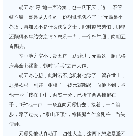
胡五奇“哼”地一声冷笑，也一跃下床，道：“不管
错不错，事是两人作的，你想逃也逃不了！”元霸是个
莽汉，再加又不是什么侠义之士，此时越想越怕，哪里
还顾得多年结交之情？怒吼一声，一个扫堂腿，向胡五
奇踢去。
室中地方窄小，胡五奇一跃避过，元霸这一腿已将
床桌全都踢翻，顿时“乒乓”之声大作。
胡五奇心想，此时若不趁机将他除了，留在世上，
总是祸根，刚好一张椅子，被元霸踢起，向他飞到，被
他一抄手接在手中，两臂一分，已折了两条椅腿在
手，“呼”地一声，一条直向元霸扔去，接着，一个箭
步，窜了过去，“泰山压顶”，将椅腿当作金刚杵，当头
便砸。
元霸见他认真动手，凶性大发，这两下想避是避不