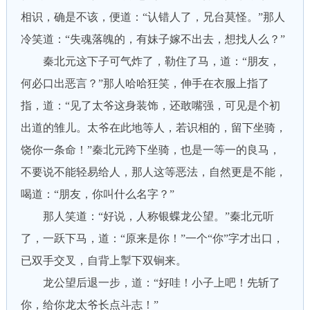
相识，确是不该，便道：“认错人了，兄台莫怪。”那人
冷笑道：“失魂落魄的，有妹子嫁不出去，想找人么？”
秦北元这下子可气炸了，勒住了马，道：“朋友，
何必口出恶言？”那人哈哈狂笑，伸手在衣服上指了
指，道：“见了太爷这身装饰，还敢嘴强，可见是个初
出道的雏儿。太爷在此地等人，若识相的，留下坐骑，
饶你一条命！”秦北元跨下坐骑，也是一等一的良马，
不要说不能轻易给人，那人这等恶法，自然更是不能，
喝道：“朋友，你叫什么名字？”
那人笑道：“好说，人称银蝶龙公望。”秦北元听
了，一跃下马，道：“原来是你！”一个“你”字才出口，
已双手交叉，自背上掣下双锏来。
龙公望后退一步，道：“好哇！小子上吧！先斩了
你，给你龙太爷长点斗志！”