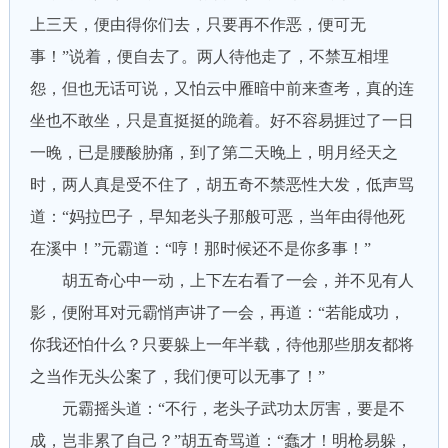
上三天，便由得你们去，只要再不作恶，便可无
事！”说着，便自去了。两人待他走了，不禁互相埋
怨，但也无话可说，又怕云中雁暗中前来查考，真的连
坐也不敢坐，只是直挺挺的跪着。好不容易捱过了一日
一晚，已是腰酸胁痛，到了第二天晚上，明月经天之
时，两人真是受不住了，胡五奇不禁恶性大发，低声骂
道：“妈拉巴子，早知老头子那般可恶，当年由得他死
在溪中！”元霸道：“哼！那时候还不是你多事！”
胡五奇心中一动，上下左右看了一会，并不见有人
影，便附耳对元霸悄声讲了一会，再道：“若能成功，
你我还怕什么？只要躲上一年半载，待他那些朋友都将
之当作无头公案了，我们便可以无事了！”
元霸摇头道：“不行，老头子武功太厉害，要是不
成，岂非累了自己？”胡五奇骂道：“蠢才！明枪易躲，