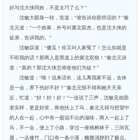
好与沈大侠同姓，不是太巧了么？”
沈敏大眼珠一转，笑道：“谁告诉你那些话的？”秦
北元道：“一个姓蒋，外号叫冀北双杰，也是沈大侠的
徒弟，告诉我的。”
沈敏叹道：“傻瓜！你又叫人家冤了！怎么你就是
不听我的话？那两人是黑道上的冀北双狼！”秦北元讶
道：“真的？那沈大侠怎肯收他们为徒？”
沈敏道：“唉！说来话长，这儿离我家不远，去休
息一会，养下伤好不好？”秦北元恨不得和她天天亲
近，忙道：“好！好！好！”一连说了三声，沈敏见他那
老实样，更是好笑，将他扶上了马，秦北元得与想望中
的人在一起，心中有一股说不出的滋味，两人一起上了
马，不一会，便上了小路，穿过一座桃树林子，三间瓦
屋，一丛修竹，门口有一条小溪，幽雅清静到了极点。