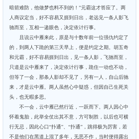
暗箭难防，他做梦也料不到的！”元霸这才答应了。两
人商议定当，好不容易又捱到日出，老远见一条人影飞
驰而至，互相一递眼色，决定依计行事。
且说云中雁来此，原是与十数年前一位强仇约定了
的，到两人下跪的第三天早上，便是约定之期。胡五奇
和元霸，好不容易捱到日出，见一条人影，飞驰而至，
只道是云中雁来了，决定依计行事，跪住一动也不动，
但等了一会，那条人影却不见了，另有一人，自山后驰
来，才是云中雁。两人虽然心中疑惑，但因自己生死关
头，也无暇多思。
不一会，云中雁已然行近，一跃而下。两人因心中
怀着鬼胎，此举全仗出其不意，方可制胜，以后也可横
行无忌，因此心口“扑通”、“扑通”，跳得极为厉害，若
不是他们在黑道上混了多年，无恶不作，当时便得露出