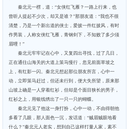
秦北元一楞，道：“女侠红飞雁？一路上行来，也
曾听人提起不少次，却又是谁？”那朋友道：“我也不很
清楚，乃是一个新出道的侠士，爱披一件红披风，有时
作男装，人称女侠红飞雁，青钢剑下，不知败了多少须
眉哩！”
秦北元牢牢记在心中，又复四出寻找，过了几日，
正在通往山海关的大道上策马慢行，忽见前面草坡之
上，有红影一闪。秦北元想起那位朋友所言，心中一
动，立即策马赶过，但还未行到，便大失所望，原来那
山坡上确是一人穿着红衫，但却是个面目狭长的男子，
红衫之上，用银线绣出了一只一只的蝴蝶。
秦北元见了他这一身打扮，心中一动，不由得朝他
多看了几眼，那人面色一沉，发话道：“贼眉贼眼地看
什么？”秦北元人老实，想到自己这样打量人家，素不