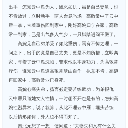
出手，怎知云中雁为人，嫉恶如仇，虽是自己妻舅，也
不肯放过，立时动手，两人命毙当场，高敬常中了云中
雁一掌，带着重伤回到家中，刚好高婉归宁在家，高敬
常一到家，已是出气多入气少，一只脚踏进阎王殿了。
高婉见自己弟弟受了如此重伤，焉有不惊之理，一
问之下，出手的竟是自己丈夫，更是不知所措，立即离
家，寻着了云中雁沈岫，苦求他以本身功力，为高敬常
疗伤，谁知云中雁道高敬常孽由自作，执意不肯，高婉
再回家中，高敬常业已身死。
高婉心痛失弟，扬言必定要苦练武功，为弟报仇，
云中雁只道她女人性情，一时想不开也是有的，怎知高
婉性烈异常，说了就算，从此不理云中雁，埋头苦练，
以后情形如何，外人也不得而知了。
秦北元想了一想，便问道：“夫妻失和又有什么关