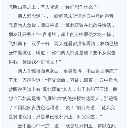
忽听山崖之上，有人喝道：“你们想作什么？”
两人邪念迷心，一瞬间竟未听清是云中雁的声音，
元霸为人急躁，顺口答道：“冀北双狼在此欲寻快活，
朋友让开些！”一言甫毕，崖上的云中雁便大吃一惊，
飞扑而下，双手一分，两人连看都没有看清，衣领已被
云中雁揪住，喝道：“你们两人究竟是谁？要不从实告
诉我，莫怪我不讲情义！”
两人直惊得面色灰白，全身发抖，不由自主地跪了
下来，齐声叫道：“师父饶命，容徒儿细禀！”云中雁也
曾听说黑道上有“冀北双狼”其人，出了名的下三滥，暗
想自己如真是将“飞雁轻功”的绝技授给这两人，那还得
了？因此疾言厉色地喝道：“说！”胡五奇道：“徒儿实
是冀北双狼，只是早已改邪归正，师父明鉴。”
云中雁心中一凉，道：“既是改邪归正，何以在此