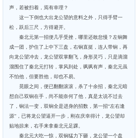
声，若被扫着，焉有幸理？
这一下倒也大出龙公望的意料之外，只得手臂一
松，跃后三尺，方得避开。
秦北元第一招便几乎受挫，哪里还敢怠慢？左锏舞
成一团，护住了上中下三盘，右锏直挺，连人带锏，再
向龙公望冲去，龙公望双掌翻飞，身形灵巧，只是滴溜
溜围住了秦北元打转，掌风到处，飒飒有声，秦北元虽
不怕他，但要胜他，却也不易。
晃眼之间，便已翻翻滚滚，杀了十余招，秦北元暗
想自己双锏在手，尚不能奈何了他，真是太说不过去
了，锏法一变，双锏全是进身的招数，第一招“左右逢
源”，已将龙公望逼开一步，刚在庆幸得计，龙公望却
贴地掠来，右手来拿秦北元足踝。
秦北元大吃一惊，双锏猛力下砸，龙公望一个盘