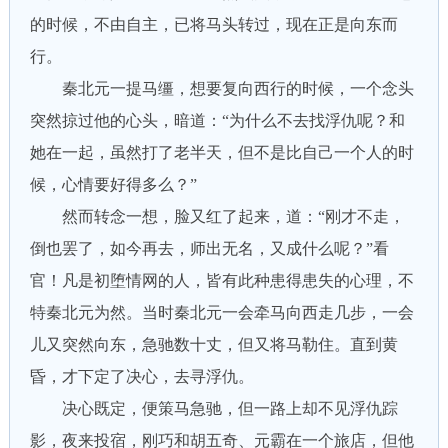
的时候，不由自主，已将马头转过，现在正是向东而
行。
秦北元一提马缰，想要复向西行的时候，一个念头
突然掠过他的心头，暗道：“为什么不去找浮仇呢？和
她在一起，虽然打了老半天，但不是比自己一个人的时
候，心情要好得多么？”
然而转念一想，脸又红了起来，道：“刚才不走，
倒也罢了，如今再去，师出无名，又成什么呢？”看
官！凡是初堕情网的人，皆有此种患得患失的心理，不
特秦北元为然。当时秦北元一会牵马向西走几步，一会
儿又突然向东，急驰数十丈，但又将马勒住。直到黄
昏，才下定了决心，去寻浮仇。
决心既定，便策马急驰，但一路上却不见浮仇踪
影，夜来投宿，刚巧和胡五奇、元霸在一个旅店，但他