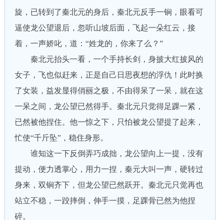
旋，已转到了秦北元的身后，秦北元反手一锏，眼看可
逼使龙公望退后，忽听山坡后面，飞起一朵红云，接
着，一声娇叱，道：“姓龙的，你来了么？”
秦北元抬头一看，一个手持长剑，身披大红披风的
女子，飞也似赶来，正是自己日思夜想的浮仇！此时换
了女装，益发显得俏丽之极，不由得呆了一呆，就在这
一呆之间，龙公望已然得手。秦北元只觉得足踝一紧，
已然被他捏住。他一惊之下，只怕被龙公望提了起来，
忙使“千斤坠”，稳住身形。
谁知这一下反倒弄巧成拙，龙公望向上一提，没有
提动，便力透掌心，用力一捏，秦元大叫一声，硬转过
身来，双锏齐下，但龙公望已然跃开。秦北元只觉再也
站立不稳，一跤摔倒，伸手一摸，足踝骨已然为他捏
碎。