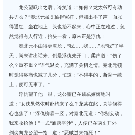
龙公望跃出之后，冷笑道：“如何？龙太爷可有动
兵刃么？”秦北元虽觉输得冤枉，但却出不了声，面胀
得通红，坐在地上，头也抬不起来，心中正在难过，忽
然觉得有人行近，抬头一看，原来正是浮仇！
秦北元不由得更尴尬，“我……我……”地“我”了半
天，尚未讲出话来。倒是浮仇先开口，柔声道：“伤了
么？重不重？”语气温柔，充满了关切之情。秦北元顿
时觉得疼痛也减了几分，忙道：“不碍事的，断骨一续
上，便可无事了。”
浮仇望了他一眼，龙公望已在贼忒嬉嬉地叫
道：“女侠果然依时赴约来了么？龙某在此，真等候得
心也焦了！”浮仇柳眉一竖，对秦北元道：“你别妄动，
我来收拾他！”一式“雁落平沙”，人便已在两丈开外，
剑尖向龙公望一指，道：“恶贼过来领死！”