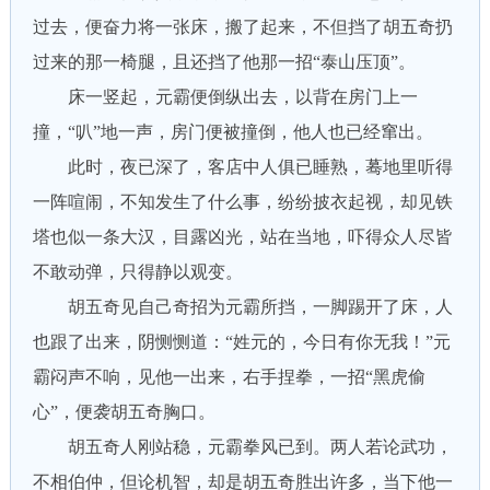
过去，便奋力将一张床，搬了起来，不但挡了胡五奇扔
过来的那一椅腿，且还挡了他那一招“泰山压顶”。
床一竖起，元霸便倒纵出去，以背在房门上一
撞，“叭”地一声，房门便被撞倒，他人也已经窜出。
此时，夜已深了，客店中人俱已睡熟，蓦地里听得
一阵喧闹，不知发生了什么事，纷纷披衣起视，却见铁
塔也似一条大汉，目露凶光，站在当地，吓得众人尽皆
不敢动弹，只得静以观变。
胡五奇见自己奇招为元霸所挡，一脚踢开了床，人
也跟了出来，阴恻恻道：“姓元的，今日有你无我！”元
霸闷声不响，见他一出来，右手捏拳，一招“黑虎偷
心”，便袭胡五奇胸口。
胡五奇人刚站稳，元霸拳风已到。两人若论武功，
不相伯仲，但论机智，却是胡五奇胜出许多，当下他一