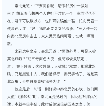
秦北元道：“正要问你呢！请来我房中一叙如
何？”胡五奇心想两个人也打不过他一个，幸而浮仇不
在，君子可以欺以方，也许可以骗他一骗，忙向元霸一
使眼色，道：“好！我也正要寻秦兄深谈。”三人便一起
向秦北元房中走去，众人见无热闹可看，也就一哄而
散。
来到房中坐定，秦北元道：“两位外号，可是人称
冀北双狼？”胡五奇面色大变，但随即恢复镇定，
道：“在下姓蒋，这位姓姚，人称冀北双杰，那冀北双
狼，乃是黑道中入，我们是镖行，秦兄弄错了。若是冀
北双狼，云中雁焉肯收我等为徒！”
他这最后一句话，刚好说中秦北元的心坎，他们两
人使“飞雁轻功”时，秦北元是见过的，因此他对浮仇的
话，本就半信半疑，此时反倒深信胡五奇之言，笑