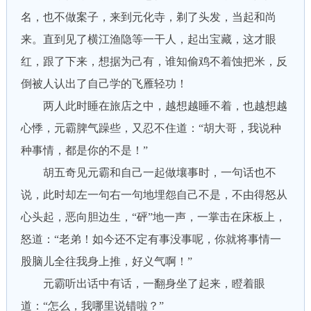
名，也不做案子，来到元化寺，剃了头发，当起和尚
来。直到见了横江渔隐等一干人，起出宝藏，这才眼
红，跟了下来，想据为己有，谁知偷鸡不着蚀把米，反
倒被人认出了自己学的飞雁轻功！
两人此时睡在旅店之中，越想越睡不着，也越想越
心悸，元霸脾气躁些，又忍不住道：“胡大哥，我说种
种事情，都是你的不是！”
胡五奇见元霸和自己一起做壤事时，一句话也不
说，此时却左一句右一句地埋怨自己不是，不由得怒从
心头起，恶向胆边生，“砰”地一声，一掌击在床板上，
怒道：“老弟！如今还不定有事没事呢，你就将事情一
股脑儿全往我身上推，好义气啊！”
元霸听出话中有话，一翻身坐了起来，瞪着眼
道：“怎么，我哪里说错啦？”