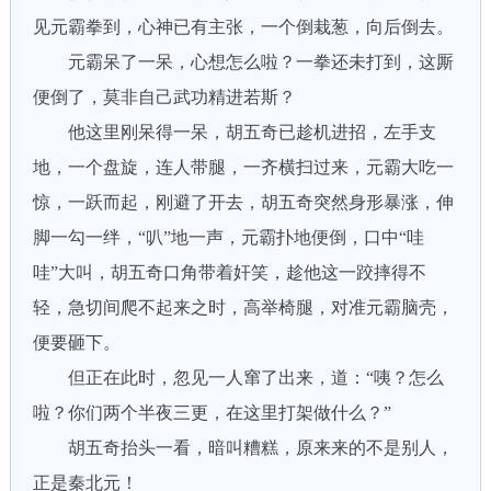
见元霸拳到，心神已有主张，一个倒栽葱，向后倒去。
元霸呆了一呆，心想怎么啦？一拳还未打到，这厮
便倒了，莫非自己武功精进若斯？
他这里刚呆得一呆，胡五奇已趁机进招，左手支
地，一个盘旋，连人带腿，一齐横扫过来，元霸大吃一
惊，一跃而起，刚避了开去，胡五奇突然身形暴涨，伸
脚一勾一绊，“叭”地一声，元霸扑地便倒，口中“哇
哇”大叫，胡五奇口角带着奸笑，趁他这一跤摔得不
轻，急切间爬不起来之时，高举椅腿，对准元霸脑壳，
便要砸下。
但正在此时，忽见一人窜了出来，道：“咦？怎么
啦？你们两个半夜三更，在这里打架做什么？”
胡五奇抬头一看，暗叫糟糕，原来来的不是别人，
正是秦北元！