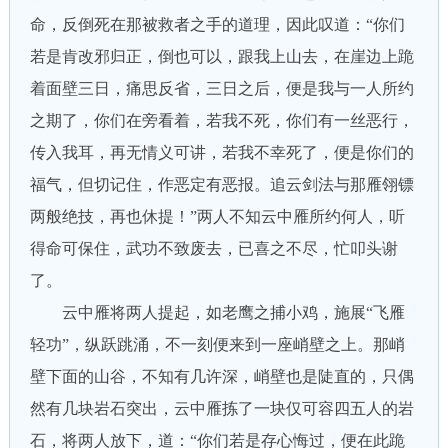
命，反倒死在那被救者之手的道理，因此叹道：“你们
若是肯改邪归正，倒也可以，跟我上山去，在崖边上跪
着面壁三日，痛思反省，三日之后，便是我与一人所约
之期了，你们在旁看着，若我不死，你们有一丝恶行，
传入我耳，再无情义可讲，若我不幸死了，便是你们的
福气，但切记住，作恶定有恶报。追云剑法与那雁翎镖
两般绝技，再也休提！”两人不知云中雁所约何人，听
得命可保住，武功不致废去，已喜之不尽，忙叩头谢
了。
云中雁将两人提起，如老鹰之捕小鸡，施展“飞雁
轻功”，纵跃跳涌，不一刻便来到一座峭壁之上。那峭
壁下面的山谷，不知有几许深，峭壁也是陡直的，只偶
然有几块岩石突出，云中雁拣了一块仅可容四五人的岩
石，将两人放下，道：“你们若是存心悔过，便在此跪