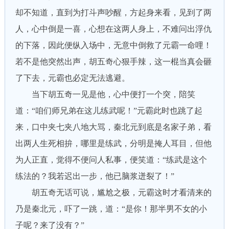
却不知道，直到为打斗声吵醒，方起身来看，见到了两
人，心中倒是一喜，心想在这两人身上，不难问出浮仇
的下落，因此便纵入场中，无意中倒救了元霸一命哩！
若不是他突然出声，胡五奇心狠手辣，这一棍当真会砸
了下去，元霸也必定无法逃避。
当下胡五奇一见是他，心中便打一个突，陪笑
道：“咱们师兄弟在这儿练武呢！”元霸此时也跳了起
来，口中夹七夹八地大骂，秦北元到底是名家子弟，看
出两人生死相拚，哪里是练武，分明是掩人耳目，但他
为人正直，觉得不便问人私事，便笑道：“练武是这个
练法的？我若迟出一步，他已脑浆迸裂了！”
胡五奇无话可说，尴尬之极，元霸这时才看清来的
乃是秦北元，吓了一跳，道：“是你！那半男不女的小
子呢？来了没有？”