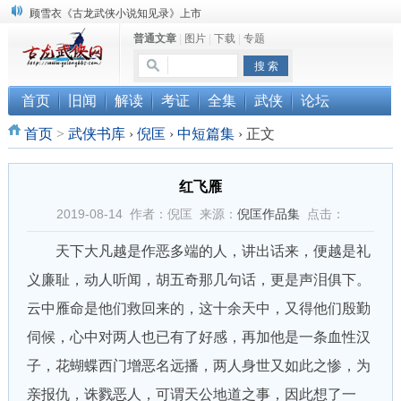
顾雪衣《古龙武侠小说知见录》上市
普通文章
|
图片
|
下载
|
专题
“武侠书库”查缺补漏活动圆满结束
《古龙小说原貌探究》修订版已上市
首页
旧闻
解读
考证
全集
武侠
论坛
首页
>
武侠书库
›
倪匡
›
中短篇集
›
正文
红飞雁
2019-08-14 作者：倪匡 来源：
倪匡作品集
点击：
天下大凡越是作恶多端的人，讲出话来，便越是礼
义廉耻，动人听闻，胡五奇那几句话，更是声泪俱下。
云中雁命是他们救回来的，这十余天中，又得他们殷勤
伺候，心中对两人也已有了好感，再加他是一条血性汉
子，花蝴蝶西门增恶名远播，两人身世又如此之惨，为
亲报仇，诛戮恶人，可谓天公地道之事，因此想了一