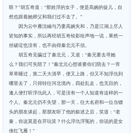
联？”胡五奇道：“那姓浮的女子，便是高婉的徒儿，自
然也跟着她师父和我们过不去了。”
因为云中雁沈岫与乃妻高婉失和，乃是江湖上尽人
皆知的事实，所以再经胡五奇绘影绘声地一说，果然一
丝破绽也没有，也不由得秦北元不信。
胡五奇见骗过了秦北元，又道：“秦兄要去寻她
么？我们可失陪了！”秦北元心想谁要你们陪去？一宵
草草睡过，第二天大清早，便又上路，但又不知浮仇到
哪里去了，只得转往河北境内，四处乱走，也无目的，
逢人便打听浮仇此人，可是没有一个人知道有这样的一
个人。秦北元仍不失望，那一天，往大名府和一位当镖
头的朋友谈起，那朋友听了他的叙述之后，笑道：“老
秦，你这莫是在开玩笑？什么浮仇浮冤的，你说的是女
侠红飞雁！”