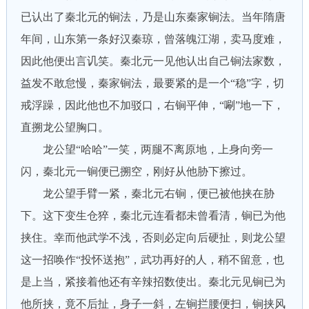
已认出了秦北元的锏法，乃是山东秦家锏法。当年隋唐
年间，山东第一条好汉秦琼，曾落魄江湖，卖马度难，
因此他便出言讥笑。秦北元一见他认出自己锏法家数，
益发不敢怠慢，秦家锏法，最要紧的是一个“稳”字，切
戒浮躁，因此他也不加驳口，右锏平伸，“唰”地一下，
直搠龙公望胸口。
龙公望“哈哈”一笑，两腿不离原地，上身向旁一
闪，秦北元一锏便已搠空，刚好从他胁下擦过。
龙公望手臂一紧，秦北元右锏，便已被他挟在胁
下。这下变生仓猝，秦北元连看都未曾看清，锏已为他
挟住。幸而他武学不浅，否则必定向后硬扯，则龙公望
这一招唤作“投怀送抱”，武功再好的人，稍不留意，也
是上当，紧接着他还有辛辣招数使出。秦北元见锏已为
他所挟，竟不后扯，身子一斜，左锏拦腰便扫，锏挟风