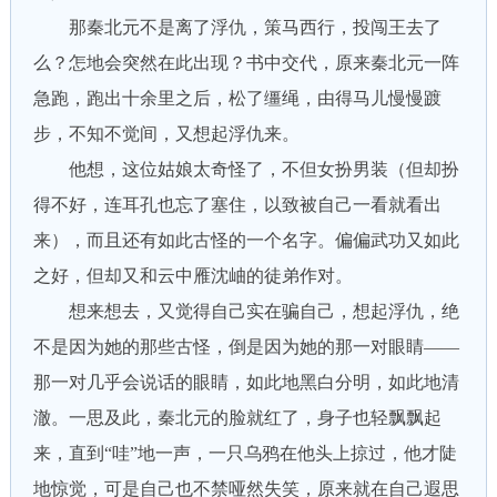
那秦北元不是离了浮仇，策马西行，投闯王去了
么？怎地会突然在此出现？书中交代，原来秦北元一阵
急跑，跑出十余里之后，松了缰绳，由得马儿慢慢踱
步，不知不觉间，又想起浮仇来。
他想，这位姑娘太奇怪了，不但女扮男装（但却扮
得不好，连耳孔也忘了塞住，以致被自己一看就看出
来），而且还有如此古怪的一个名字。偏偏武功又如此
之好，但却又和云中雁沈岫的徒弟作对。
想来想去，又觉得自己实在骗自己，想起浮仇，绝
不是因为她的那些古怪，倒是因为她的那一对眼睛——
那一对几乎会说话的眼睛，如此地黑白分明，如此地清
澈。一思及此，秦北元的脸就红了，身子也轻飘飘起
来，直到“哇”地一声，一只乌鸦在他头上掠过，他才陡
地惊觉，可是自己也不禁哑然失笑，原来就在自己遐思