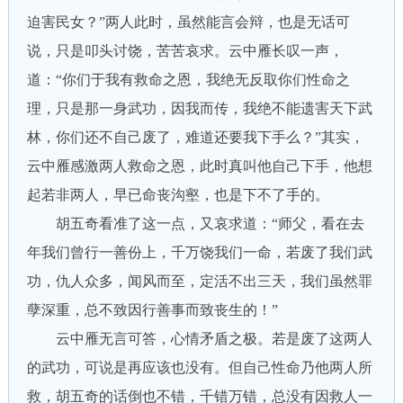
迫害民女？”两人此时，虽然能言会辩，也是无话可
说，只是叩头讨饶，苦苦哀求。云中雁长叹一声，
道：“你们于我有救命之恩，我绝无反取你们性命之
理，只是那一身武功，因我而传，我绝不能遗害天下武
林，你们还不自己废了，难道还要我下手么？”其实，
云中雁感激两人救命之恩，此时真叫他自己下手，他想
起若非两人，早已命丧沟壑，也是下不了手的。
胡五奇看准了这一点，又哀求道：“师父，看在去
年我们曾行一善份上，千万饶我们一命，若废了我们武
功，仇人众多，闻风而至，定活不出三天，我们虽然罪
孽深重，总不致因行善事而致丧生的！”
云中雁无言可答，心情矛盾之极。若是废了这两人
的武功，可说是再应该也没有。但自己性命乃他两人所
救，胡五奇的话倒也不错，千错万错，总没有因救人一