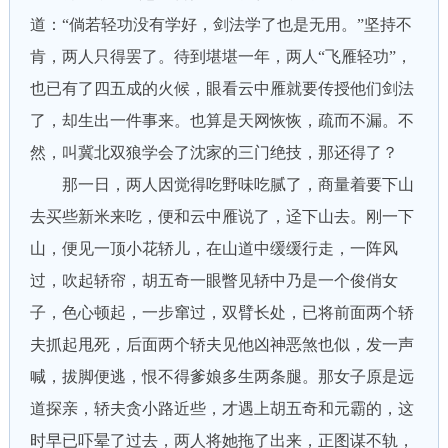
道：“倘若轻功没有学好，剑法学了也是无用。”坚持不
肯，两人只得罢了。待到堪堪一年，两人“飞雁轻功”，
也已有了四五成的火候，眼看云中雁就要传授他们剑法
了，却生出一件事来。也算是天网恢恢，疏而不漏。不
然，叫冀北双狼学会了沈家的三门绝技，那还得了？
那一日，两人因觉得吃野味吃腻了，商量着要下山
去买些新米来吃，便和云中雁说了，迳下山去。刚一下
山，便见一顶小花轿儿，在山道中缓缓行走，一阵风
过，吹起轿帘，胡五奇一眼瞥见轿中乃是一个俊俏女
子，色心顿起，一步窜过，双臂长处，已将前面两个轿
夫抓起甩死，后面两个轿夫见他凶神恶煞也似，发一声
喊，拔脚便逃，恨不得爹娘多生两条腿。那女子原是远
道探亲，轿夫贪小路近些，才遇上胡五奇和元霸的，这
时早已吓晕了过去，两人将她拖了出来，正图谋不轨，