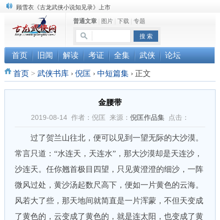
顾雪衣《古龙武侠小说知见录》上市
普通文章
|
图片
|
下载
|
专题
“武侠书库”查缺补漏活动圆满结束
《古龙小说原貌探究》修订版已上市
首页
旧闻
解读
考证
全集
武侠
论坛
首页
>
武侠书库
›
倪匡
›
中短篇集
›
正文
金腰带
2019-08-14 作者：倪匡 来源：
倪匡作品集
点击：
过了贺兰山往北，便可以见到一望无际的大沙漠。
常言只道：“水连天，天连水”，那大沙漠却是天连沙，
沙连天。任你翘首极目四望，只见黄澄澄的细沙，一阵
微风过处，黄沙汤起数尺高下，便如一片黄色的云海。
风若大了些，那天地间就简直是一片浑蒙，不但天变成
了黄色的，云变成了黄色的，就是连太阳，也变成了黄