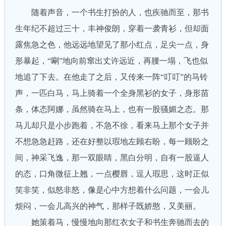
随着声音，一个书生打扮的人，也疾驰而至，那书
生年纪不超过三十，丰神俊朗，穿着一袭青衫，但却面
露焦急之色，他远远地望见了那小红点，足尖一点，身
形暴起，“唰”地向前窜出丈许远近，再腰一塌，飞也似
地追了下去。在他走了之后，又传来一阵“叮叮”的马铃
声，一匹白马，马上骑着一个全身黑衫的女子，身形苗
条，体态阿娜，虽然骑在马上，也有一股骚媚之态。那
马儿却只是小步跑着，不急不徐，看来马上那个女子并
不想急急赶路，还在好整以瑕地左顾右盼，每一顾盼之
间，神采飞逸，那一双眼睛，黑白分明，自有一股逼人
的态，口角微征上翘，一点樱唇，逗人瑕思，这时正似
笑非笑，似怒非怒，像是心中方想着什么问题，一会儿
烦闷，一会儿高兴的神气，那样子既娇憨，又美丽。
她策着马，慢慢地向那红衣女子和书生奔驰而去的