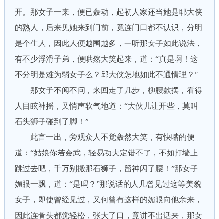
开。那女子一来，便已轰动，起初人家还当她是耶大侠
的熟人，后来见她来到门前，竟连门口都不认识，分明
是个生人，因此人便越围越多，一听那女子如此说法，
有不少浮滑子弟，便哄然大笑起来，道：“真是啊！这
不分明是难为弱女子么？邱大侠怎地如此不通情理？”
那女子不闻不问，来回走了几步，柳腰款摆，看得
人目眩神摇，又悄声软气地道：“大伙儿让开些，莫叫
石头狮子碰到了脚！”
此言一出，旁观众人不觉轰然大笑，有快嘴的便
道：“姑娘你若会武，轻易功夫定错不了，不如打墙上
跳过去吧，千万别搬那石狮子，留神闪了腰！”那女子
媚眼一飘，道：“是吗？”那说话的人几曾见过这等美貌
女子，即使曾经见过，又何曾有这样的媚眼向他亲来，
因此连骨头都觉轻松，张大了口，竟讲不出话来，那女