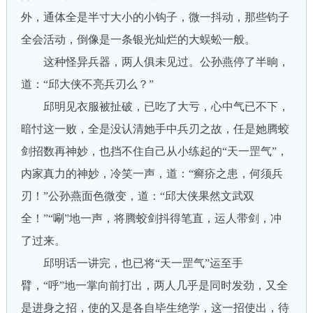
外，通体全是半寸大小的小钩子，微一抖动，那些钧子
全会活动，倒像是一条银光灿烂的大蜈蚣一般。
这种怪异兵器，两人俱未见过。公孙燕停了半晌，
道：“邱大侠不亮兵刃么？”
邱明见衣服被扯破，已吃了大亏，心中气已不下，
暗忖这一败，全是没认清她手中兵刃之故，任是她腾蛟
剑招数再神妙，也挡不住自己从小练起的“天一罡气”，
内家真力的神妙，冷笑一声，道：“癣疥之患，何须兵
刃！”公孙燕面色微变，道：“邱大侠果然文武双
全！”“唰”地一声，将腾蛟剑抖得笔直，运人带剑，冲
了过来。
邱明话一讲完，也已将“天一罡气”运至手
臂，“呼”地一掌向前打出，两人几乎是同时发劲，又全
是进身之招，使的又是各自毕生绝学，这一招使出，待