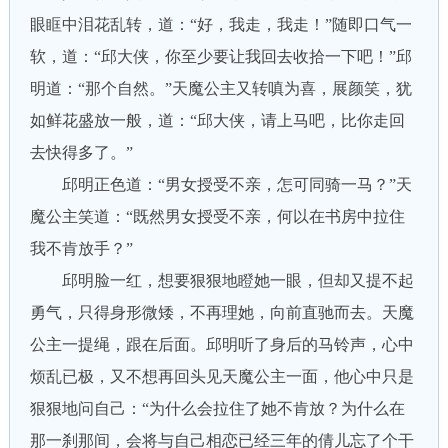
眼眶中泪花乱转，道：“好，我走，我走！”随即口气一
软，道：“邱大侠，你至少要让我回去收拾一下吧！”邱
明道：“那个自然。”天魔公主又转嗔为喜，展颜笑，犹
如鲜花盛放一般，道：“邱大侠，请上马吧，比你走回
去快得多了。”
邱明正色道：“男女授受不亲，怎可同骑一马？”天
魔公主笑道：“既然男女授受不亲，何以在书房中拉住
我不肯放手？”
邱明脸一红，想要狠狠地瞪她一眼，但却又提不起
勇气，只得身形微矮，不再理她，向前直驰而去。天魔
公主一提绳，跟在后面。邱明听了身后的马铃声，心中
烦乱已极，又不想再回头见天魔公主一面，他心中只是
狠狠地问自己：“为什么会拉住了她不肯放？为什么在
那一刹那间，会将与自己相恋已经三年的倩儿忘了个干