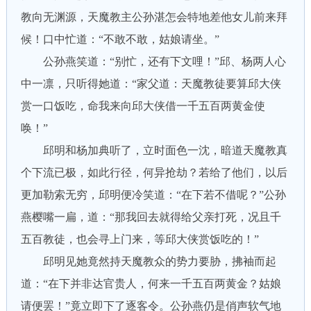
教向无渊源，天魔教主公孙湛怎会特地差他女儿前来拜
候！口中忙道：“不敢不敢，姑娘请坐。”
公孙燕笑道：“别忙，还有下文哩！”邱、杨两人心
中一凛，只听得她道：“家父道：天魔教徒要算邱大侠
赏一口饭吃，命我来向邱大侠借一千五百两黄金使
唤！”
邱明和杨加典听了，立时面色一沈，暗道天魔教真
个下流已极，如此行径，何异抢劫？若给了他们，以后
更加勒索无穷，邱明便冷笑道：“在下若不借呢？”公孙
燕樱嘴一扁，道：“那我回去就得给父亲打死，况且千
五百教徒，也会寻上门来，等邱大侠赏饭吃的！”
邱明见她竟然持天魔教众的势力要胁，拂袖而起
道：“在下并非达官贵人，何来一千五百两黄金？姑娘
请便罢！”竟立即下了逐客令。公孙燕仍是俏声软气地