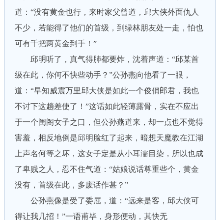
道：“没有黄金也行，来时家父曾道，邱大侠外面仇人
不少，若能得了他们的首级，到绿林朋友处一走，怕也
可有千把两黄金到手！”
邱明听了，真气得肺都要炸，沈着声道：“邱某首
级在此，你何不快些动手？”公孙燕向他看了一眼，
道：“早知威震万里邱大侠是如此一个俊俏郎君，我也
不讨下这趟差使了！”这话如此轻薄露骨，实在不应出
于一个闺阁女子之口，但公孙燕道来，却一点也不觉得
害羞，相反地倒是邱明脸红了起来，暗想天魔教在江湖
上声名何等之坏，这女子定是从小耳濡目染，所以也成
了卑贱之人，忍不住气道：“姑娘说话尊重些个，黄金
没有，首级在此，多废话作甚？”
公孙燕像是受了委屈，道：“远来是客，邱大侠可
得让我几招！”一语甫毕，身形便动，其快无