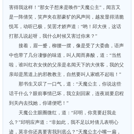
害得我这样！”那女子想来是唤作“天魔公主”，闻言又
是一阵倩笑，笑声夹在那豪犷的风声间，越发显得清脆
悦耳，动听已极，笑罢才娇声道：“哟！邱大侠，这话
打那儿说起呀，我什么时候又害过你来？”
接着，眉一蹙，柳腰一摆，像是受了大委曲，语声
中也带了几分凄惨的味道，叫人闻而鼻酸，道：“当然
啦，谁叫红衣女侠的父亲是名闻天下的大侠客，我的父
亲却是黑道上的邪教教主，自然要叫人家瞧不起啦！”
那书生又叹了一口气，道：“天魔公主，你说这些
话干什么？眼前事情已坏，我立刻回家，连夜就要启程
到关内去找她，你请便吧！”
天魔公主眼圈微红，道：“邱明，你竟要赶我走
么？”邱明应声道：“非如此，我不足以对倩儿表明心
迹，莫非你还真要害我到底么？”天魔公主小嘴一扁，