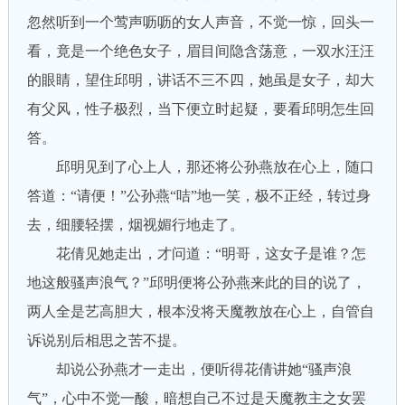
忽然听到一个莺声呖呖的女人声音，不觉一惊，回头一
看，竟是一个绝色女子，眉目间隐含荡意，一双水汪汪
的眼睛，望住邱明，讲话不三不四，她虽是女子，却大
有父风，性子极烈，当下便立时起疑，要看邱明怎生回
答。
邱明见到了心上人，那还将公孙燕放在心上，随口
答道：“请便！”公孙燕“咭”地一笑，极不正经，转过身
去，细腰轻摆，烟视媚行地走了。
花倩见她走出，才问道：“明哥，这女子是谁？怎
地这般骚声浪气？”邱明便将公孙燕来此的目的说了，
两人全是艺高胆大，根本没将天魔教放在心上，自管自
诉说别后相思之苦不提。
却说公孙燕才一走出，便听得花倩讲她“骚声浪
气”，心中不觉一酸，暗想自己不过是天魔教主之女罢