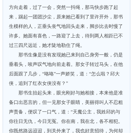
方向走着，过了一会，突然一抖绳，那马快步跑了起
来，踢起一团团沙尘，原来她已看到了里许开外，那书
生模样的人，正垂头丧气地回头走来，脚步比去时慢了
许多。她面有喜色，一路迎了上去，待到两人相距已不
过三四尺远近，她才陡地勒住了绳。
那书生像是没有发现她已来到自己身旁一般，仍是
垂着头，唉声叹气地向前走着。那女子转过马头，在他
后面跟了几步，“咯咯”一声娇笑，道：“怎么啦？邱大
侠，追到了红衣女侠没有？”
那书生抬起头来，眼光刚好与她相接，本来他是准
备口出恶言的，但一见那女子眼睛，美丽得叫人不忍粗
声责备，便叹了一口气，道：“天魔公主，我姓邱的与
你往日无仇，今日无冤。你在南，我在北，各不相犯。
你既然路远迢迢，到关外来了，我也好意招待，为何却