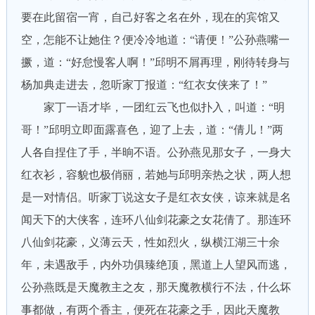
要在此留宿一宵，自己好客之名在外，现在的宾馆又
空，怎能不让她住？便冷冷地道：“请便！”公孙燕嘴一
撅，道：“好怠慢客人啊！”邱明不屑再理，刚待转身与
杨加典走进去，忽听家丁报道：“红衣女侠来了！”
家丁一语才毕，一团红云飞也似扑入，叫道：“明
哥！”邱明立即面露喜色，迎了上去，道：“倩儿！”两
人各自捏住了手，半晌不语。公孙燕见那女子，一身大
红衣衫，容貌也极俏丽，若她与邱明亲热之状，两人想
是一对情侣。听家丁说这女子是红衣女侠，谅来就是名
闻天下的大侠客，连环八仙剑花豪之女花倩了。那连环
八仙剑花豪，义薄云天，性如烈火，纵横江湖三十余
年，未遇敌手，内外功俱臻绝顶，黑道上人望风而逃，
公孙燕既是天魔教主之友，那天魔教横行不法，什么坏
事都做，有两个香主，便死在花豪之手，因此天魔教