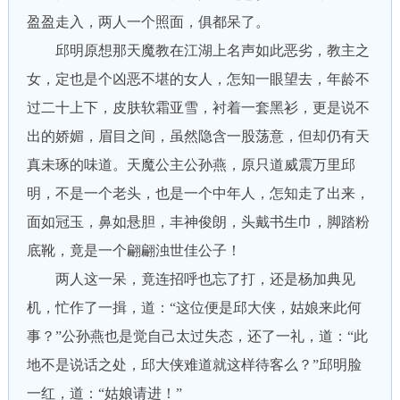
盈盈走入，两人一个照面，俱都呆了。
邱明原想那天魔教在江湖上名声如此恶劣，教主之
女，定也是个凶恶不堪的女人，怎知一眼望去，年龄不
过二十上下，皮肤软霜亚雪，衬着一套黑衫，更是说不
出的娇媚，眉目之间，虽然隐含一股荡意，但却仍有天
真未琢的味道。天魔公主公孙燕，原只道威震万里邱
明，不是一个老头，也是一个中年人，怎知走了出来，
面如冠玉，鼻如悬胆，丰神俊朗，头戴书生巾，脚踏粉
底靴，竟是一个翩翩浊世佳公子！
两人这一呆，竟连招呼也忘了打，还是杨加典见
机，忙作了一揖，道：“这位便是邱大侠，姑娘来此何
事？”公孙燕也是觉自己太过失态，还了一礼，道：“此
地不是说话之处，邱大侠难道就这样待客么？”邱明脸
一红，道：“姑娘请进！”