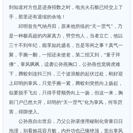
到知道对方也是进身招数之时，电光火石般已经交上了
手，那里还有退缩的余地！
邱明首先气纳丹田，原来他所练的“天一罡气”，乃
是一种极高超的内家真力，劈空伤人，当者立亡，他以
三十不到年纪，能享如此盛名，岂是等闲之事？真气一
聚，手腕一翻，一招还未使老，第二招又到，“童子拜
佛”，掌风飒飒，迳袭公孙燕胸口，公孙燕也觉骑虎难
下，腾蛟剑连抖三抖，三个波浪般的起伏过处，刚好迎
上邱明的掌风，只觉手腕一紧，腾蛟剑突然向上扬起，
似要脱手飞出，只得手臂顺势向上一扬，但这一来，胸
前门户已然大开，邱明的“天一罡气”化为掌风，何等厉
害，得隙便入。
公孙燕自出世后，乃父公孙湛便用秘制化骨膏日日
泡浸，别看她花容月貌，内外功也已臻绝顶，觉出掌风