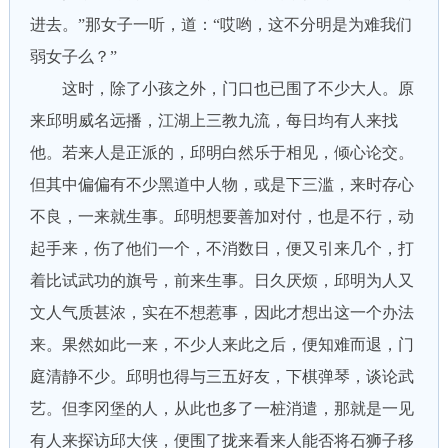
进去。”那女子一听，道：“哎哟，这不分明是为难我们
弱女子么？”
这时，除了小孩之外，门口也已围了不少大人。原
来邱明威名远播，江湖上三教九流，每日均有人来找
他。若来人是正派的，邱明白然乐于相见，倾心论交。
但其中偏偏有不少黑道中人物，或是下三滥，来时存心
不良，一来就生事。邱明想要善加对付，也是不行，动
起手来，伤了他们一个，不消数日，便又引来几个，打
着比试武功的旗号，前来生事。日久厌烦，邱明为人又
文人气质甚浓，实在不想惹事，因此才想出这一个办法
来。果然如此一来，不少人来此之后，便知难而退，门
庭清静不少。邱明也得与三五好友，下棋弹琴，谈论武
艺。但李冈堡的人，从此也多了一桩消遣，那就是一见
有人来探访邱大侠，便围了拢来看来人能否将石狮子移