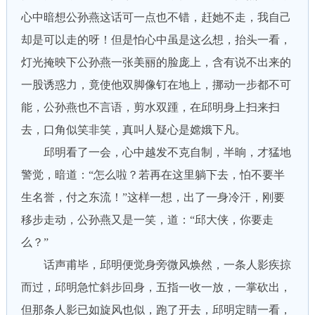
心中暗想公孙燕这话可一点也不错，赶她不走，我自己
却是可以走的呀！但是怕心中虽是这么想，抬头一看，
灯光掩映下公孙燕一张美丽的脸庞上，含有说不出来的
一股诱惑力，竟使他双脚像钉在地上，挪动一步都不可
能，公孙燕也不言语，剪水双踵，在邱明身上扫来扫
去，口角似笑非笑，真叫人疑心是嫦娥下凡。
邱明看了一会，心中越发不克自制，半晌，才猛地
警觉，暗道：“怎么啦？若再在这里躺下去，怕不要半
生名誉，付之东流！”这样一想，出了一身冷汗，刚要
移步走动，公孙燕又是一笑，道：“邱大侠，你要走
么？”
话声甫毕，邱明便觉身旁微风焕然，一条人影疾掠
而过，邱明急忙斜步回身，五指一收一放，一掌砍出，
但那条人影已如旋风也似，跑了开去，邱明定睛一看，