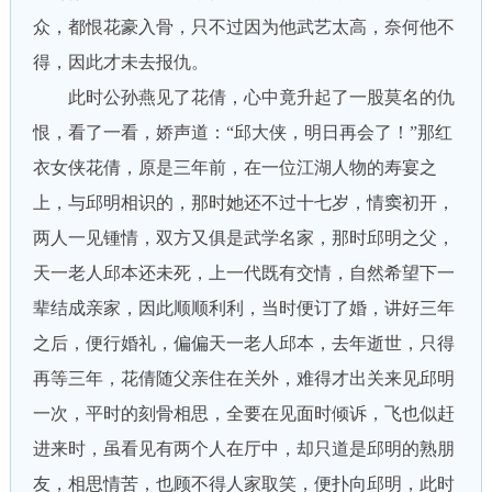
众，都恨花豪入骨，只不过因为他武艺太高，奈何他不
得，因此才未去报仇。
此时公孙燕见了花倩，心中竟升起了一股莫名的仇
恨，看了一看，娇声道：“邱大侠，明日再会了！”那红
衣女侠花倩，原是三年前，在一位江湖人物的寿宴之
上，与邱明相识的，那时她还不过十七岁，情窦初开，
两人一见锺情，双方又俱是武学名家，那时邱明之父，
天一老人邱本还未死，上一代既有交情，自然希望下一
辈结成亲家，因此顺顺利利，当时便订了婚，讲好三年
之后，便行婚礼，偏偏天一老人邱本，去年逝世，只得
再等三年，花倩随父亲住在关外，难得才出关来见邱明
一次，平时的刻骨相思，全要在见面时倾诉，飞也似赶
进来时，虽看见有两个人在厅中，却只道是邱明的熟朋
友，相思情苦，也顾不得人家取笑，便扑向邱明，此时