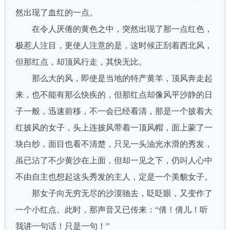
然出现了血红的一点。
在令人厌倦的黄色之中，突然出现了那一点红色，
极惹人注目，更使人注意的是，这时候正刮着西北风，
但那红点，却顶风行走，其快无比。
那么大的风，即使是当地的特产黄羊，顶风奔走起
来，也不能有那么快疾的，但那红点却像风平沙静的日
子一般，迅速前移，不一会已经看清，那是一个披着大
红披风的女子，头上连披风带着一顶风帽，面上蒙了一
块白纱，面目也看不清楚，只见一头油光水滑的秀发，
虽已沾了不少黄沙在上面，但却一见之下，仍叫人心中
不由自主也想起这头秀发的主人，定是一个美貌女子。
那女子向无穷无尽的沙漠驰去，眨眨眼，又变作了
一个小红点。此时，那声音又已传来：“倩！倩儿！听
我讲一句话！只是一句！”