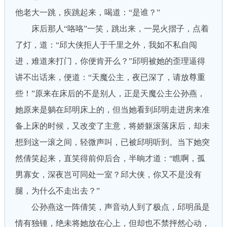
他老大一跳，疾跳起来，喝道：“是谁？”
床后那人“咯咯”一笑，跳出来，一晃火摺子，点着
了灯，道：“邱大侠拒人于千里之外，我如不私自闯
进，难道来打门，你便肯开么？”邱明被她的歪理逼得
讲不出话来，便道：“天魔公主，夜已深了，请放尊重
些！”原来在床后的不是别人，正是天魔公主公孙燕，
她原来是躺在邱明床上的，但当她看到邱明走进房来准
备上床的时候，又改变了主意，将娇躯滚落床后，却未
想到这一滚之间，轻微声叫，已被邱明听到。当下她突
然倩笑起来，直笑得前仰后合，半晌才道：“瞧啊，孤
男寡女，深夜岂可同处一室？邱大侠，你又不是没有
腿，为什么不走出去？”
公孙燕这一阵倩笑，声音动人到了极点，邱明虽是
情有独锺，绝未将她放在心上，但却也不禁抨然心动，