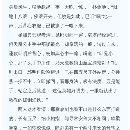
身后风生，猛地想起一事，大吃一惊，一扑倒地，“就
地十八滚”，疾滚开去，但饶是如此，已听“嗤”地一
声，后背心衣服，已被撕了一幅下来。
杨加典旁观者清，见邱明那一穿，堪堪已经穿过，
但天魔公主手中那缕银光，却像活的一般，转过自来，
迳攻邱明后背心，杨加典心中一凛，喝道：“邱兄小
心，那丫头手中所使，乃天魔教镇山至宝腾蛟剑！”话
刚出口，邱明也险险避过，已在四五尺开外站定，公孙
燕一招不中，立即撤回，看那身法，极有法度，显是能
手，站定之后笑道：“这位英雄好眼力，一眼就认出了
敝教的破铜烂铁。”
两人这才看清，那腾蛟剑也看不出是什么东西打造
的，长有五尺，细小如指，与寻常安剑大不相同，软柔
异常，一如软绞也似，除剑尖有一个两寸来长的弯钩之