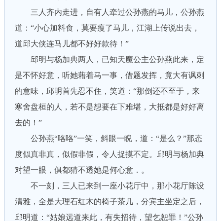
三人齐内走进，自有人牵过公孙燕的马儿，公孙燕
道：“小心加料食，莫要瘦了马儿，江湖上传说出去，
道邱大侠连马儿都不好好款待！”
邱明与杨加典两人，已知天魔公主公孙燕此来，定
是不怀好意，听她藉着马一事，借题发挥，竟大有讽刺
的意味，邱明首先忍不住，笑道：“那倒还不至于，来
寒舍盘桓的人，若不是想要在下难堪，大抵都是好好离
去的！”
公孙燕“咯咯”一笑，斜眼一睨，道：“是么？”那态
度似真非真，似假非假，令人捉摸不定。邱明与杨加典
对望一眼，俱都猜不透她是何心意．。
不一刻，三人已来到一座小花厅中，那小花厅陈设
清雅，全是大理石红木的椅子茶几，分宾主坐定之后，
邱明道：“姑娘远道来此，有失招待，望乞恕罪！”公孙