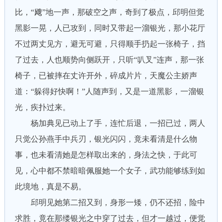
比，“飕”地一声，那破空之声，奇到了极点，邱明但觉
黑影一晃，人已攻到，同时又带起一溜银光，那小花厅
不过两丈见方，避无可避，只得顺手扔起一张椅子，挡
了过去，人也顺势向侧跃开，只听“叭叉”连声，那一张
椅子，已被摔在丈许开外，碎成片片，天魔公主娇声
道：“躲得好快啊！”人随声到，又是一道黑影，一溜银
光，疾扑过来。
杨加典见已动上了手，连忙后退，一招已过，两人
只觉公孙燕手中兵刃，银光闪闪，竟未看清是什么物
事，也未看清她是怎样取出来的，身法之快，于此可
见，心中都不禁暗暗佩服她一个女子，武功能够练到如
此境地，真是不易。
邱明见她第二招又到，身形一矮，仍不还招，险中
求胜，竟在那缕银光之中穿了过去，但才一越过，便觉