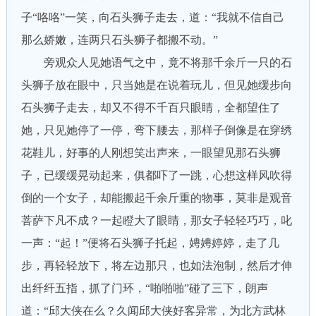
子“咯咯”一笑，向石头狮子走去，道：“我就不信自己
那么娇嫩，连两只石头狮子都搬不动。”
旁观众人见她语气之中，竟不将那千余斤一只的石
头狮子放在眼中，只当她是在说着玩儿，但见她缓步向
石头狮子走去，却又不得不千百只眼睛，全都望住了
她，只见她停了一停，弯下腰去，那样子倒像是在穿绣
花鞋儿，好事的人刚想笑出声来，一眼望见那石头狮
子，已缓缓晃动起来，俱都吓了一跳，心想这样风吹得
倒的一个女子，却能搬起千余斤重的物事，莫非是观音
菩萨下凡不成？一起瞪大了眼睛，那女子轻轻巧巧，叱
一声：“起！”便将石头狮子托起，娉娉婷婷，走了几
步，再轻轻放下，将左边那只，也如法泡制，然后才伸
出纤纤五指，抓了门环，“啪啪啪”碰了三下，朗声
道：“邱大侠在么？久闻邱大侠好客异常，为北方武林