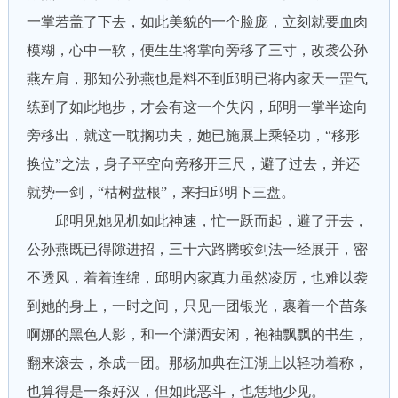
一掌若盖了下去，如此美貌的一个脸庞，立刻就要血肉
模糊，心中一软，便生生将掌向旁移了三寸，改袭公孙
燕左肩，那知公孙燕也是料不到邱明已将内家天一罡气
练到了如此地步，才会有这一个失闪，邱明一掌半途向
旁移出，就这一耽搁功夫，她已施展上乘轻功，“移形
换位”之法，身子平空向旁移开三尺，避了过去，并还
就势一剑，“枯树盘根”，来扫邱明下三盘。
邱明见她见机如此神速，忙一跃而起，避了开去，
公孙燕既已得隙进招，三十六路腾蛟剑法一经展开，密
不透风，着着连绵，邱明内家真力虽然凌厉，也难以袭
到她的身上，一时之间，只见一团银光，裹着一个苗条
啊娜的黑色人影，和一个潇洒安闲，袍袖飘飘的书生，
翻来滚去，杀成一团。那杨加典在江湖上以轻功着称，
也算得是一条好汉，但如此恶斗，也恁地少见。