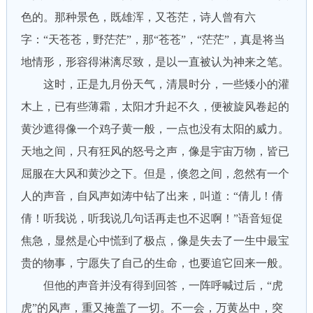
色的。那种景色，既雄浑，又苍茫，诗人曾有六
字：“天苍苍，野茫茫”，那“苍苍”，“茫茫”，真是将当
地情形，形容得淋漓尽致，是以一直被认为神来之笔。
这时，正是九月份天气，清晨时分，一些矮小的灌
木上，已有些薄霜，太阳才升起不久，便被旋风卷起的
黄沙遮得像一个鸡子黄一般，一点也没有太阳的威力。
天地之间，只有狂风的怒号之声，像是宇宙万物，皆已
屈服在大风和黄沙之下。但是，倏忽之间，忽然有一个
人的声音，自风声如涛中钻了出来，叫道：“倩儿！倩
倩！听我说，听我说几句话再走也不迟啊！”语音短促
焦急，显然是心中慌到了极点，像是失去了一生中最宝
贵的物事，宁愿失了自己的生命，也要追它回来一般。
但他的声音并没有得到回答，一阵呼喊过后，“虎
虎”的风声，重又掩盖了一切。不一会，万黄丛中，突