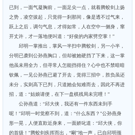
已到，一面气凝胸前，一面足尖一点，就着腾蛟剑上扬
之势，凌空拔起，只觉得一刹那间，像是透不过气来，
跃上之后，调匀气息，才得如常，人在空中一侧身，窜
开丈许，才一落地便叫道：“好俊的内家劈空掌！”
邱明一掌推出，掌风一半扫中腾蛟剑，另一小半，
分明已袭到公孙燕胸口，但却被她硬挡了下来，这一掌
他虽未用全力，但寻常人怎能挡得住？心中也不禁暗暗
钦佩，一见公孙燕已避了开去，觉得三招中，胜负虽还
未分，实则高下已判，只道她会知难而去，因此不再进
招，道：“姑娘请便，在下一盘棋残局未完哩！”
公孙燕道：“邱大侠，我还有一件东西未到手
呢！”邱明一时觉察不到，道：“什么东西？”公孙燕身
形一晃，人便直欺近身来，一面娇叱道：“邱大侠，你
的首级！”腾蛟剑疾挥而出，“唰”地一声，已自邱明颈