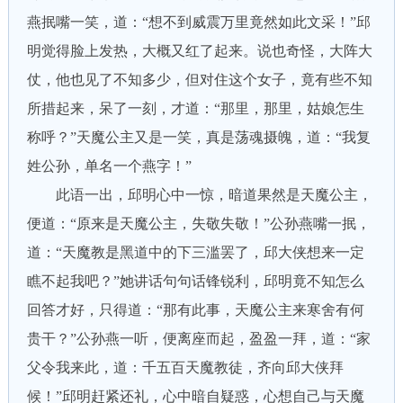
燕抿嘴一笑，道：“想不到威震万里竟然如此文采！”邱
明觉得脸上发热，大概又红了起来。说也奇怪，大阵大
仗，他也见了不知多少，但对住这个女子，竟有些不知
所措起来，呆了一刻，才道：“那里，那里，姑娘怎生
称呼？”天魔公主又是一笑，真是荡魂摄魄，道：“我复
姓公孙，单名一个燕字！”
此语一出，邱明心中一惊，暗道果然是天魔公主，
便道：“原来是天魔公主，失敬失敬！”公孙燕嘴一抿，
道：“天魔教是黑道中的下三滥罢了，邱大侠想来一定
瞧不起我吧？”她讲话句句话锋锐利，邱明竟不知怎么
回答才好，只得道：“那有此事，天魔公主来寒舍有何
贵干？”公孙燕一听，便离座而起，盈盈一拜，道：“家
父令我来此，道：千五百天魔教徒，齐向邱大侠拜
候！”邱明赶紧还礼，心中暗自疑惑，心想自己与天魔