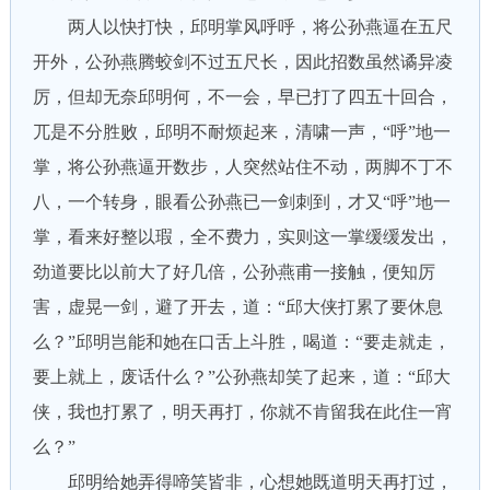
两人以快打快，邱明掌风呼呼，将公孙燕逼在五尺
开外，公孙燕腾蛟剑不过五尺长，因此招数虽然谲异凌
厉，但却无奈邱明何，不一会，早已打了四五十回合，
兀是不分胜败，邱明不耐烦起来，清啸一声，“呼”地一
掌，将公孙燕逼开数步，人突然站住不动，两脚不丁不
八，一个转身，眼看公孙燕已一剑刺到，才又“呼”地一
掌，看来好整以瑕，全不费力，实则这一掌缓缓发出，
劲道要比以前大了好几倍，公孙燕甫一接触，便知厉
害，虚晃一剑，避了开去，道：“邱大侠打累了要休息
么？”邱明岂能和她在口舌上斗胜，喝道：“要走就走，
要上就上，废话什么？”公孙燕却笑了起来，道：“邱大
侠，我也打累了，明天再打，你就不肯留我在此住一宵
么？”
邱明给她弄得啼笑皆非，心想她既道明天再打过，