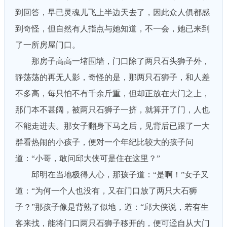
到回答，早已灵魂儿飞上半边天去了，因此众人俱都感
到奇怪，但自然有人指点与她知道，不一会，她已来到
了一所房屋门口。
那房子高高一堵围墙，门口除了两只石头狮子外，
静荡荡的再无人影，奇怪的是，那两只石狮子，和人差
不多高，每只怕不有千余斤重，但却正放在大门之上，
那门本不甚阔，被两只石狮子一挤，就算开了门，人也
不能走进去。那女子翻身下马之后，见背后已跟了一大
群看热闹的小孩子，便对一个年纪比较大的孩子问
道：“小哥，敢问邱大侠可是住在这里？”
邱明在当地极得人心，那孩子道：“是啊！”女子又
道：“为何一个人也没有，又在门口放了两只大石狮
子？”那孩子像是背熟了似地，道：“邱大侠说，若有生
客来找，能将门口两只石狮子移开的，便可迳自从大门