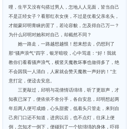
哩，生平又没有勾搭过男人，怎地人人见面，皆当自己
不是正经女子？看那红衣女侠，不过是仗着父亲名头，
才能蒙邱明青睐的罢了，若论容貌，怎及得自己万一？
为什么邱明对她和对自己，却截然不同？
她一路走，一路越想越恨！想来想去，仍想到了
那“骚声浪气”四字，银牙暗咬，心中骂道：“好！我就
教你们看看骚声浪气，横竖天魔教坏事也做得多了，绝
不会因我一人清白，人家就会赞天魔教一声好的！”主
意打定，便迳去安息。
三更敲过，邱明与花倩情话绵绵，听了更鼓声，才
知夜已深了，便依依不舍分手，各自安息，邱明想起两
年后两人便可成婚，心头甜蜜，低着头只管走，来到自
己房门口还不知道，进房以后，也不点灯，往床上便
倒，怎知才一倒下，便碰到了一个软绵绵的身体，吓得