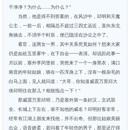
干净净？为什么……为什么？”
当然，他是得不到答案的，在风沙中，邱明和天魔
公主，一前一后，相隔总不超过三四丈远近，直向东北
角驰去，不消半个时辰，便已隐没在沙尘之中了。
看官，这两女一男，其中关系究竟如何？想来大家
仍是如处五里雾中，在下自会一一表清。却说距此事一
月以前，塞外李冈堡前，突然来了一个一身黑衣，满口
南音的年轻姑娘，骑在一匹浑身上下，没有一根杂毛的
白马上面，见人就问道：“大哥，你知道威震万里邱大
侠邱明住在那儿？相烦指点一下！”
那威震万里邱明，乃是塞外第一条好汉，文武双
全。长城上下左右，谁不知他的威名？邱明好客非常，
经常有江湖上朋友来找他，并不出奇。但那位姑娘美丽
出众，语音娇柔，若问着了年轻些的男子，那里还厅得