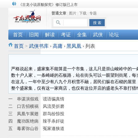
《古龙小说原貌探究》修订版已上市
普通文章
|
图片
|
下载
|
专题
顾雪衣《古龙武侠小说知见录》上市
“武侠书库”查缺补漏活动圆满结束
首页
旧闻
解读
考证
全集
武侠
论坛
首页
>
武侠书库
›
高庸
›
黑凤凰
›
列表
严格说起来，盛家集不能算是一个市集，这儿只是崇山峻岭中的一
数十户人家，一条崎岖的石板路，站在街头可以一眼望到街尾，每
在这儿，一年中至少有八九个月积雪不融，居民们躲在石砌的屋里
整个盛家集，仅有这一家商店，也仅有这位开店的盛老头不靠打猎
一 串谋演假戏 谎语骗真情
二 口舌招横祸 风流受折磨
三 凤凰乍展翅 群鸟纷惊投
四 魔功医绝病 辣手杀奸徒
五 毒雾弥山谷 冤家逢狭道