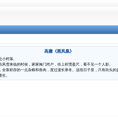
高庸《黑凤凰》
处小村落。
当风雪来临的时候，家家掩门闭户，街上积雪盈尺，看不见一个人影。
，全靠积存的一点杂粮和兽肉，度过漫长寒冬。这段日子里，只有街头的
维生。