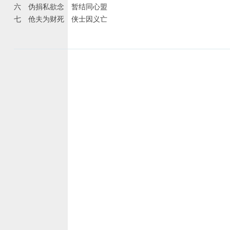
六 伪捐私欲念 暂结同心盟
七 伧夫为财死 侠士因义亡