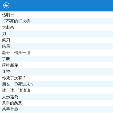
达明王
打不亮的打火机
大刺杀
刀
祭刀
结局
老哥，借头一用
了断
落叶新芽
迷神引
你死了没有？
朋友，你死过未？
请、请、请请请
人形莲藕
杀手的慈悲
杀手善哉