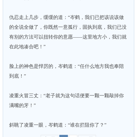
仇忍走上几步，缓缓的道：“岑鹤，我们已把该说该做
的全说全做了，你既然一意孤行，固执到底，我们已没
有别的方法可以扭转你的意愿——这里地方小，我们就
在此地凑合吧！”
脸上的神色是悍厉的，岑鹤道：“任什么地方我也奉陪
到底！”
凌重火冒三丈：“老子就为这句话便要一颗一颗敲掉你
满嘴的牙！”
斜眺了凌重一眼，岑鹤道：“谁在拦阻你了？”