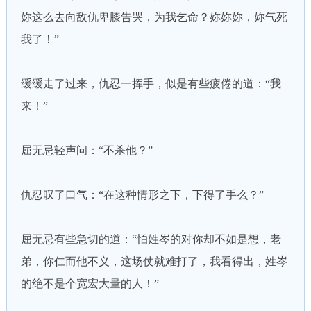
妳这么去向敌仇卑膝告哭，为我乞命？妳妳妳，妳气死
我了！”
缓缓走了过来，仇忍一挥手，似是有些疲倦的道：“我
来！”
屈无忌轻声问：“不杀他？”
仇忍叹了口气：“在这种情形之下，下得了手么？”
屈无忌有些急切的道：“怕姓岑的对你却不如是想，老
弟，你仁而他不义，这场仗就难打了，我看得出，姓岑
的绝不是个宽宏大量的人！”