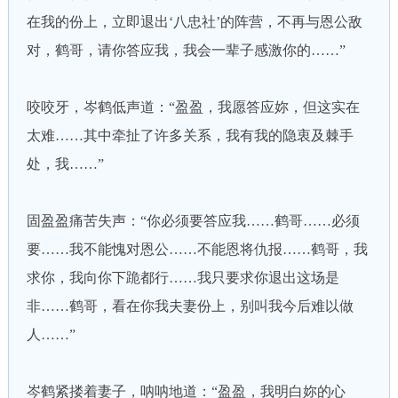
在我的份上，立即退出‘八忠社’的阵营，不再与恩公敌
对，鹤哥，请你答应我，我会一辈子感激你的……”
咬咬牙，岑鹤低声道：“盈盈，我愿答应妳，但这实在
太难……其中牵扯了许多关系，我有我的隐衷及棘手
处，我……”
固盈盈痛苦失声：“你必须要答应我……鹤哥……必须
要……我不能愧对恩公……不能恩将仇报……鹤哥，我
求你，我向你下跪都行……我只要求你退出这场是
非……鹤哥，看在你我夫妻份上，别叫我今后难以做
人……”
岑鹤紧搂着妻子，呐呐地道：“盈盈，我明白妳的心