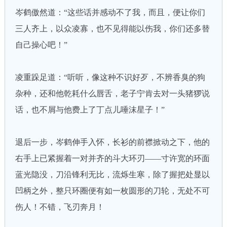
岑鹤傲然道：“这些话并感动不了我，而且，便让你们
三人齐上，以众凌寡，也不见得能以伤我，你们还多替
自己操心吧！”
凌重跺足道：“听听，像这种不识好歹，不辨香臭的狗
杂种，还和他乾耗什么唇舌，老子宁肯去对一头猪猡说
话，也不屑与他费上了丁点儿唾沫星子！”
退后一步，岑鹤伸手入怀，长衫的前襟掀动之下，他的
右手上已紧握着一对并齐的斗大环刃——寸许宽的环面
蓝光隐没，刀沿锋利无比，流烁生寒，除了握把处显以
凹柄之外，整只环圈便有如一枚圆形的刀轮，无处不可
伤人！不错，飞刃奔月！