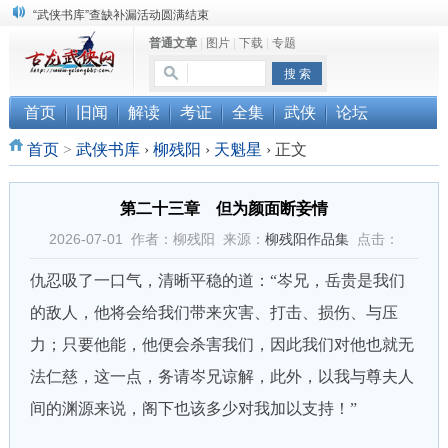
珠海《古龙作品集》PDF扫描版分享
普通文章
|
图片
|
下载
|
专题
三千藏书奉江湖 ， 诚邀侠友共赏鉴
“武侠书库”查缺补漏活动圆满结束
首页
旧闻
解读
考证
全集
武侠
论坛
首页
>
武侠书库
›
柳残阳
›
天魁星
›
正文
第二十三章 但为颜面断妾情
2026-07-01 作者：柳残阳 来源：
柳残阳作品集
点击：
仇忍吸了一口气，清晰平稳的道：“岑兄，岳贵是我们
的敌人，他将会给我们带来灾害、打击、损伤、与压
力；只要他能，他便会杀害我们，因此我们对他也就无
法仁慈，这一点，务请岑兄谅解，此外，以我与尊夫人
间的渊源来说，阁下也该多少对我加以支持！”