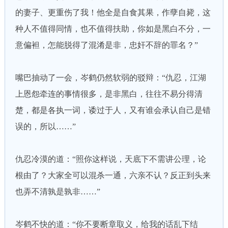
的妻子、更重伤了我！他全是自食其果，作孽自毙，这
种人不值得同情，也不值得扶助，你如是黑白不分，一
意偏袒，怎能脱得了混淆是非，忠奸不辞的罪名？”
嘴巴抽动了一会，岑鹤仍然软弱的驳辩：“仇忍，江湖
上恩怨牵连的事情很多，是非黑白，往往不易分得清
楚，都是各执一词，诿过于人，又有谁会承认自己是错
误的，所以……”
仇忍冷漠的道：“照你这样说，天底下不需讲公理，论
根由了？大家全可以混杀一通，六亲不认？反正到头来
也弄不清孰是孰非……”
岑鹤不快的道：“你不要断章取义，给我的话乱下结