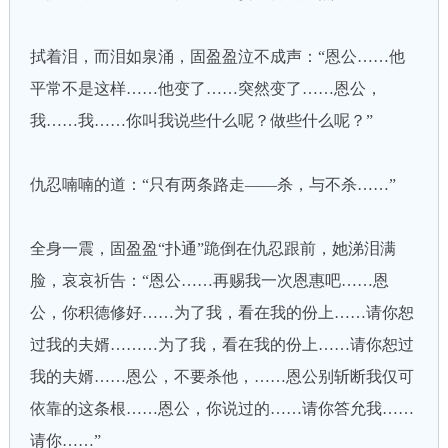
拭着泪，而泪如泉涌，固盈盈泣不成声：“恩公……他
平常不是这样……他变了……突然变了……恩公，
我……我……你叫我说些什么呢？做些什么呢？”
仇忍喃喃的道：“只有两条路走——杀，与不杀……”
全身一震，固盈盈“扑通”跪倒在仇忍跟前，她涕泪满
脸，哀哀祈告：“恩公……再赐我一次恩惠吧……恩
公，你积德修好……为了我，看在我的份上……请你恕
过我的夫婿………为了我，看在我的份上……请你恕过
我的夫婿……恩公，不要杀他，……恩公别斩断我仅可
依靠的这条根……恩公，你说过的……请你答允我……
请你……”