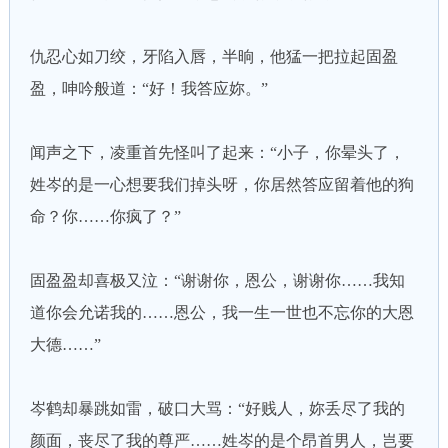
仇忍心如刀绞，牙陷入唇，半晌，他猛一把拉起固盈
盈，呻吟般道：“好！我答应妳。”
闻声之下，凌重首先怪叫了起来：“小子，你晕头了，
姓岑的是一心想要我们掉头呀，你居然答应留着他的狗
命？你……你疯了？”
固盈盈却喜极又泣：“谢谢你，恩公，谢谢你……我知
道你会允诺我的……恩公，我一生一世也不忘你的大恩
大德……”
岑鹤却暴跳如雷，破口大骂：“好贱人，妳丢尽了我的
颜面，丧尽了我的尊严……姓岑的是个昂首男人，岂要