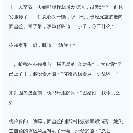
上，以至看上去她那模样就越发凄凉，越发悲怆，也越
发孤伶了……仇忍心头一颤，叹口气，步履沉重的走向
固盈盈。呆了呆，凌重低叫道：“小子，你干什么？”
岑鹤身形一斜，吼道：“站住！”
一步抢截在岑鹤身前，屈无忌的“金龙头”与“大皮索”早
已上了手，他咬着牙道：“你给我稳着点、少乱喝！”
来到固盈盈面前，仇忍晦涩的问：“固姑娘，我该怎么
办？”
机伶伶的一哆嗦，固盈盈的眼泪扑簌簌顺颊淌落，她失
去血色的嘴唇急速抖动了一会，悲楚的道：“恩公……