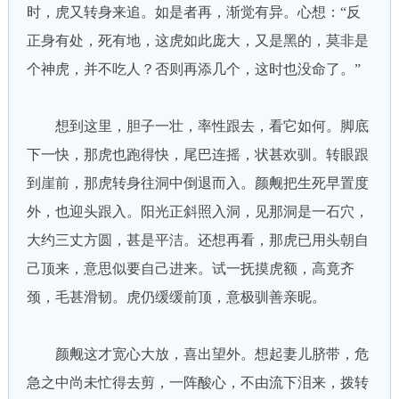
时，虎又转身来追。如是者再，渐觉有异。心想：“反
正身有处，死有地，这虎如此庞大，又是黑的，莫非是
个神虎，并不吃人？否则再添几个，这时也没命了。”
想到这里，胆子一壮，率性跟去，看它如何。脚底
下一快，那虎也跑得快，尾巴连摇，状甚欢驯。转眼跟
到崖前，那虎转身往洞中倒退而入。颜觍把生死早置度
外，也迎头跟入。阳光正斜照入洞，见那洞是一石穴，
大约三丈方圆，甚是平洁。还想再看，那虎已用头朝自
己顶来，意思似要自己进来。试一抚摸虎额，高竟齐
颈，毛甚滑韧。虎仍缓缓前顶，意极驯善亲昵。
颜觍这才宽心大放，喜出望外。想起妻儿脐带，危
急之中尚未忙得去剪，一阵酸心，不由流下泪来，拨转