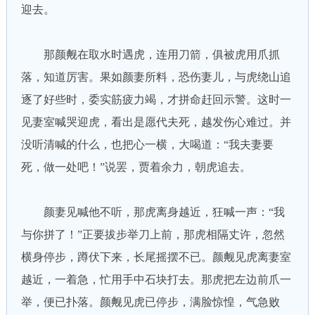
迎去。
那颜觍在取水时遇虎，连用刀箭，俱被虎用爪抓
落，知道厉害。果如颜妻所料，恐伤妻儿，与虎绕山追
逐了好些时，委实筋疲力竭，才拼命赶回示警。这时一
见妻室喊哭迎虎，看出是愿代夫死，越发伤心难过。并
没听清喊的什么，也把心一横，大喝道：“我夫妻要
死，做一处吧！”说罢，贾着余力，朝虎追去。
颜妻见喊他不听，那虎离身越近，狂喊一声：“我
与你拼了！”正要拔步举刀上前，那虎相隔丈许，忽然
横身停步，蹲伏下来，长尾摇摆不已。颜觍见虎离妻室
越近，一着急，忙用手中石块打去。那虎把左边前爪一
举，便已扑落。颜觍见虎已停步，满脸惊惶，气急败