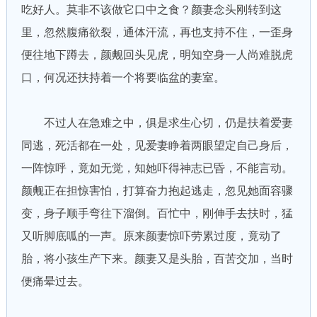
吃好人。莫非不该做它口中之食？颜妻念头刚转到这
里，忽然腹痛欲裂，通体汗流，再也支持不住，一歪身
便往地下蹲去，颜觍回头见虎，明知空身一人尚难脱虎
口，何况还扶持着一个将要临盆的妻室。
不过人在急难之中，俱是求生心切，仍是扶着爱妻
同逃，死活都在一处，见爱妻睁着两眼望定自己身后，
一阵惊呼，竟如无觉，知她吓得神志已昏，不能言动。
颜觍正在担惊害怕，打算奋力抱起逃走，忽见她面容骤
变，身子顺手弯往下溜倒。百忙中，刚伸手去扶时，猛
又听脚底呱的一声。原来颜妻惊吓劳累过度，竟动了
胎，将小孩生产下来。颜妻又是头胎，百苦交加，当时
便痛晕过去。