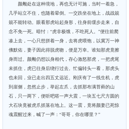
颜觍处在这种境地，再也无计可施，当时一着急，
几乎站立不住，也随着晕倒。一交跌坐在地上，战战兢
兢不能转动。眼看那虎站起身形，往身前缓步走来，自
念不免一死。暗忖：“虎非极饿，不吃死人。”便往前爬
凑上去，一心只想拼着一身，去将虎喂饱，以冀万一神
佛默佑，妻子因此得脱虎吻，便是万幸。谁知那虎竟擦
身而过。颜觍仍想以身相代，存心激怒那虎，一把虎尾
未抓住，虎已往身后绕行过去。忙偏转头一看，那虎头
也未回，业已走出四五丈远近。刚庆有了一线生机，虎
到崖侧，忽然止步，举起左爪，去抓那布满苔藓的山
石，只一两下，便听吧嗒一声大震，一块五七尺方圆的
大石块竟被虎爪抓落在地上。这一震，竟将颜妻已死惊
魂震醒过来，喊了一声：“哥哥，你在哪里？”