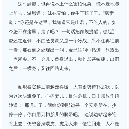
这时颜觍，也再说不上什么害怕忧急，慌不迭地凑
上前去，温慰道：“妹妹莫怕，你生了孩子了。”颜妻
道：“你还是在这里，我知道它是山君，不吃人的。如
今怎不在这里，走了吧？”一句话把颜觍提醒，想起那
虎还在近侧，不由激灵灵又是一个冷战。忍不住再往前
一看，那石倒之处现出一洞，虎已往洞中钻进，只露出
一点尾尖。不一会儿，倒身退出，动作却甚敏捷，出洞
之后，一横身，又往回路走来。
颜觍看它越近前越走得缓，大有蓄势待扑之状，以
为这次决难免了。心痛妻儿，目注危机，口里却故作镇
静道：“那虎走了，我给你到那边寻一个安身所在。少
停一停，你自用刀切胎儿的脐带吧。”边说边站起来迎
将上去，仍想舍身喂虎。虎见人来，便往回走；人不走