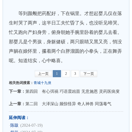
等到颜觍把药配好，下在锅里。才想起婴儿仅在落
生时哭了两声，这半日工夫忙昏了头，也没听见啼哭。
忙又跑向产妇身旁，俯身朝她手腕里卧着的婴儿去看。
那婴儿是个男孩，身躯健硕，两只眼睛又黑又亮，悄没
声躺在娘怀里，攥着两个白胖溜圆的小拳头，正在舞弄
呢。知道结实，心中略喜。
上一页
1
2
3
下一页
相关热词搜索：
青城十九侠
下一章：
第四回 有心弭祸 巧语震凶苗 无意施恩 灵药医病叟
上一章：
第二回 大泽深山 频惊怪异 奇人神兽 同荡毒气
延伸阅读：
·
陈跋
(2024-07-19)