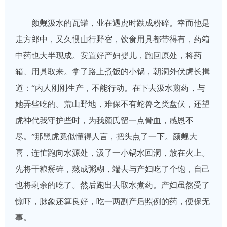
颜觍汲水的瓦罐，业在遇虎时跌成粉碎。幸而他是
走方郎中，又久惯山行野宿，饮食用具都带得有，药箱
中药也大半现成。安置好产妇婴儿，跑回原处，将药
箱、用具取来。拿了路上煮饭的小锅，朝洞外伏虎长揖
道：“内人刚刚生产，不能行动。在下去汲水煎药，与
她弄些吃的。荒山野地，难保不有蛇兽之类盘伏，还望
虎神代我守护些时，为我颜氏留一点骨血，感恩不
尽。”那黑虎竟似懂得人言，把头点了一下。颜觍大
喜，连忙跑向水源处，汲了一小锅水回洞，放在火上。
先将干粮掰碎，熬成粥糊，端去与产妇吃了个饱，自己
也将剩余的吃了。然后跑出去取水煮药。产妇虽然受了
惊吓，脉象还算良好，吃一两副产后照例的药，便保无
事。