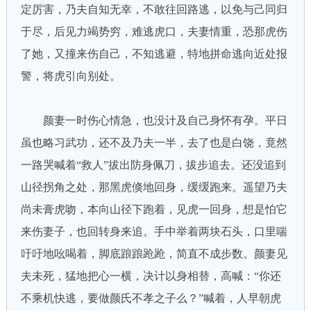
定厉害，乃夫自知无幸，不敢往回路逃，以免与己同归
于尽，后见力竭势穷，难逃虎口，夫妻情重，恐那虎伤
了她，又撞来伤自己，不知逃避，特地拼命逃向近处报
警，将虎引向别处。
颜妻一时伤心情急，也没计及自己身怀有孕。平日
虽也略习武功，还不及乃夫一半，去了也是白饶，竟然
一路哭喊着“救人”拔出防身佩刀，拔步追去。还没追到
山径拐角之处，那黑虎倏地回身，缓缓跑来。遥望乃夫
尚未膏虎吻，本向山径下跑着，见虎一回身，想是怕它
来伤妻子，也回转身来追。手中举着两块石头，口里喘
吁吁地吆喝着，脚底踉踉跄跄，简直不成步数。颜妻见
夫未死，猛地把心一横，决计以身相替，高喊：“你还
不乘机快逃，要做颜氏不孝之子么？”喊着，人早朝虎