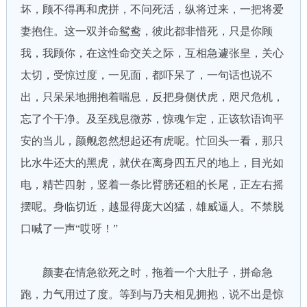
坏，顾不得再和虎拼，不问死活，纵将过来，一把将爱
妻抱住。这一双并命鸳鸯，彼此都非惜死，只是你顾
我，我顾你，在这性命交关之际，互相急遽张皇，关心
太切，受惊过度，一见面，都吓呆了，一句话也说不
出，只呆呆地拥抱着喘息，反把身侧伏虎，咫尺危机，
忘了个干净。及至残息微苏，惊魂乍定，正该软语询平
安的当儿，颜觍忽然想起还有虎呢。忙回头一看，那只
比水牛还大的黑虎，就伏在离身四五尺的地上，目光如
电，精芒四射，竖着一条比臂膀还粗的长尾，正左右摇
摆呢。身临切近，越显得庞大凶猛，雄威逼人。不禁脱
口喊了一声“哎呀！”
颜妻在情急欲死之时，拖着一个大肚子，拼命急
跑，力气用过了度。等到与乃夫相见拥抱，说不出是惊