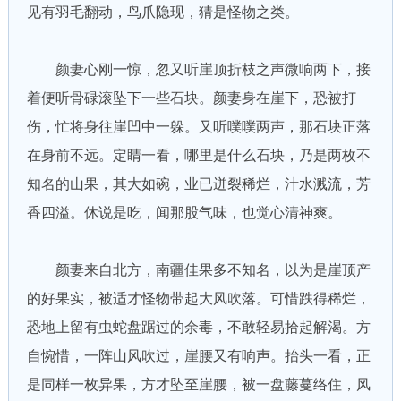
见有羽毛翻动，鸟爪隐现，猜是怪物之类。
颜妻心刚一惊，忽又听崖顶折枝之声微响两下，接
着便听骨碌滚坠下一些石块。颜妻身在崖下，恐被打
伤，忙将身往崖凹中一躲。又听噗噗两声，那石块正落
在身前不远。定睛一看，哪里是什么石块，乃是两枚不
知名的山果，其大如碗，业已迸裂稀烂，汁水溅流，芳
香四溢。休说是吃，闻那股气味，也觉心清神爽。
颜妻来自北方，南疆佳果多不知名，以为是崖顶产
的好果实，被适才怪物带起大风吹落。可惜跌得稀烂，
恐地上留有虫蛇盘踞过的余毒，不敢轻易拾起解渴。方
自惋惜，一阵山风吹过，崖腰又有响声。抬头一看，正
是同样一枚异果，方才坠至崖腰，被一盘藤蔓络住，风