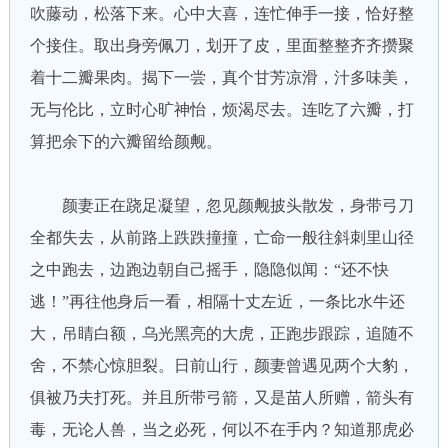
吹藤动，松落下来。心中大喜，连忙伸手一接，恰好整
个接住。取出身旁佩刀，划开了皮，里面整整齐齐攒聚
着十二瓣果肉。揭下一尝，真个甘芳凉滑，汁多味美，
无与伦比，立时心旷神怡，烦渴尽去。连吃了六瓣，打
算把余下的六瓣留给颜觍。
颜妻正在跷足凝望，忽见颜觍披头散发，身带弓刀
全都失去，从前路上跌跌撞撞，亡命一般往斜刺里山径
之中跑去，边跑边朝自己摇手，隐隐似闻：“还不快
逃！”再往他身后一看，相隔十丈左近，一条比水牛还
大，吊睛白额，乌光黑亮的大虎，正跑步跟踪，追随不
舍，不禁心惊胆裂。日前山行，颜妻曾遇见两个大豹，
俱被乃夫打死。并且所带弓箭，又是苗人所赠，箭头有
毒，无论人兽，当之必死，何以不在手内？知道那虎必