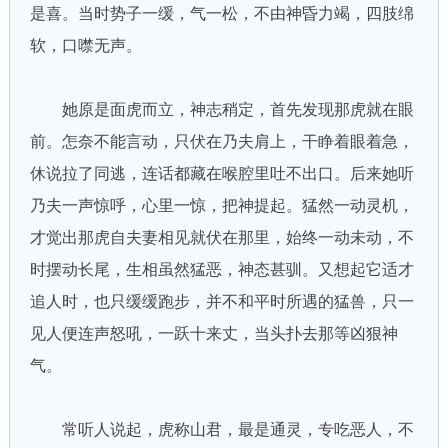
是喜。当时势子一缓，气一松，不由神昏力竭，四肢绵
软，口噤无声。
她原是面虎而立，神志稍定，首先发现那虎就在眼
前。怎奈不能言动，只伏在乃夫肩上，干睁着眼着急，
休说拉了同逃，连话都藏在喉腔里吐不出口。后来她听
乃夫一声惊呼，心里一惊，把神提起。猛然一动灵机，
才觉出那虎自夫妻相见就伏在那里，始终一动未动，不
时摆动长尾，生相虽然猛恶，神态甚驯。又想起它适才
追人时，也只缓缓跑步，并不和平时所遇的猛兽，只一
见人便连声怒吼，一跃十来丈，当头扑去那等凶狠神
气。
常听人说起，虎称山君，最是通灵，专吃恶人，不