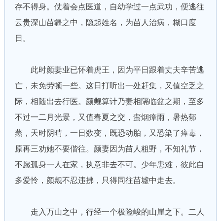
存不得身。仗着会点医道，自幼学过一点武功，便逃往
云贵深山苗疆之中，隐起姓名，为苗人治病，糊口度
日。
此时颜妻业已怀着虎王，因为平日跟着丈夫辛苦逃
亡，未免劳顿一些。这日打听出一处赶集，又值空乏之
际，相随出去行医。颜觍算计乃妻相隔临盆之期，至多
不过一二月光景，又值春夏之交，蛮烟瘴雨，暑热郁
蒸，天时阴晴，一日数变，既恐动胎，又恐染了瘴毒，
原再三劝她不要偕往。颜妻因为苗人粗野，不知礼节，
不愿孤身一人在家，执意非去不可。少年患难，彼此自
多爱怜，颜觍不忍违拂，只得同往苗墟中走去。
走入万山之中，行经一个极险峻的山崖之下。二人