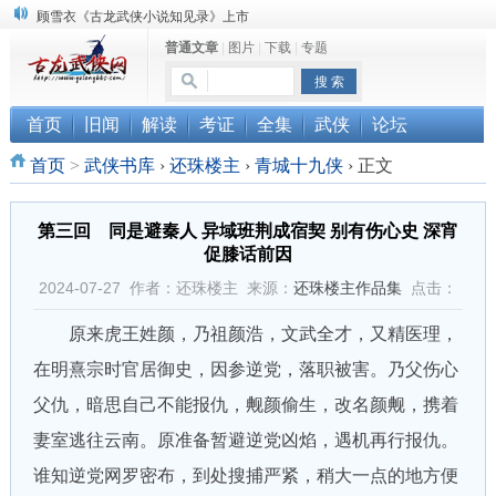
“武侠书库”查缺补漏活动圆满结束
普通文章
|
图片
|
下载
|
专题
《古龙小说原貌探究》修订版已上市
首页
旧闻
解读
考证
全集
武侠
论坛
首页
>
武侠书库
›
还珠楼主
›
青城十九侠
›
正文
第三回 同是避秦人 异域班荆成宿契 别有伤心史 深宵
促膝话前因
2024-07-27 作者：还珠楼主 来源：
还珠楼主作品集
点击：
原来虎王姓颜，乃祖颜浩，文武全才，又精医理，
在明熹宗时官居御史，因参逆党，落职被害。乃父伤心
父仇，暗思自己不能报仇，觍颜偷生，改名颜觍，携着
妻室逃往云南。原准备暂避逆党凶焰，遇机再行报仇。
谁知逆党网罗密布，到处搜捕严紧，稍大一点的地方便