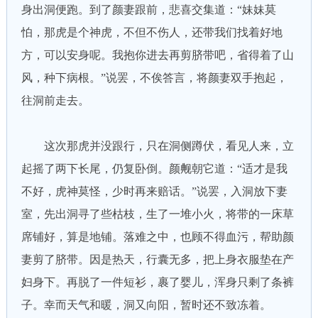
身出洞便跑。到了颜妻跟前，悲喜交集道：“妹妹莫
怕，那虎是个神虎，不但不伤人，还带我们找着好地
方，可以安身呢。我抱你进去再剪脐带吧，省得着了山
风，种下病根。”说罢，不俟答言，将颜妻双手抱起，
往洞前走去。
这次那虎并没跟行，只在洞侧蹲伏，看见人来，立
起摇了两下长尾，仍复卧倒。颜觍朝它道：“适才是我
不好，虎神莫怪，少时再来赔话。”说罢，入洞放下妻
室，先出洞寻了些枯枝，生了一堆小火，将带的一床草
席铺好，算是地铺。落难之中，也顾不得血污，帮助颜
妻剪了脐带。因是热天，行囊无多，把上身衣服垫在产
妇身下。再脱了一件短衫，裹了婴儿，浑身只剩了条裤
子。幸而天气和暖，洞又向阳，暂时还不致冻着。