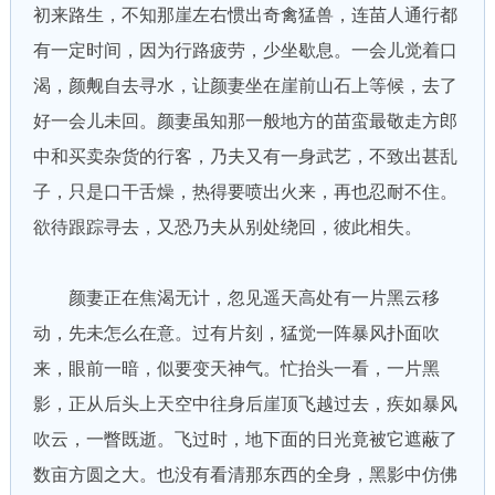
初来路生，不知那崖左右惯出奇禽猛兽，连苗人通行都
有一定时间，因为行路疲劳，少坐歇息。一会儿觉着口
渴，颜觍自去寻水，让颜妻坐在崖前山石上等候，去了
好一会儿未回。颜妻虽知那一般地方的苗蛮最敬走方郎
中和买卖杂货的行客，乃夫又有一身武艺，不致出甚乱
子，只是口干舌燥，热得要喷出火来，再也忍耐不住。
欲待跟踪寻去，又恐乃夫从别处绕回，彼此相失。
颜妻正在焦渴无计，忽见遥天高处有一片黑云移
动，先未怎么在意。过有片刻，猛觉一阵暴风扑面吹
来，眼前一暗，似要变天神气。忙抬头一看，一片黑
影，正从后头上天空中往身后崖顶飞越过去，疾如暴风
吹云，一瞥既逝。飞过时，地下面的日光竟被它遮蔽了
数亩方圆之大。也没有看清那东西的全身，黑影中仿佛