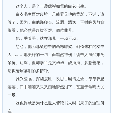
这个人，是个一袭儒衫如雪的白衣书生。
白衣书生面对废墟，只能看见他的背影，不过，该
够了，因为，由他那颀长、流洒、飘逸、玉树临风般背
影看，他必然是超拔不群、倜傥非凡。
他，垂着手，站在那儿，一动不动。
想必，他为那凝想中的画栋雕梁、斜倚朱栏的楼中
人儿……那美好的一切，而黯然神伤！读书人虽然难免
呆痴、迂腐，但却泰半是文诌诌、酸溜溜、多愁善感，
动辄蹙眉落泪的多情种。
雅兴登临，探幽揽胜，发思古幽情之余，每每叹息
连连，口中喃喃又呆又痴地潸然泪下，甚至于号啕大哭
一场。
这也许就是为什么世人管读书人叫书呆子的道理所
在。