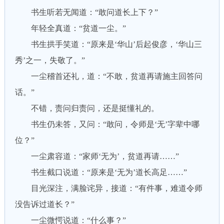
书生听若无闻道：“敢问道长上下？”
年轻全真道：“贫道一尘。”
书生拱手笑道：“原来是‘华山’后起俊彦，‘华山三
秀’之一，失敬了。”
一尘稽首还礼，道：“不敢，贫道再请施主回答问
话。”
不错，责问归责问，还是挺懂礼的。
书生仍未答，又问：“敢问，令师是‘无’字辈中哪
位？”
一尘肃容道：“家师‘无为’，贫道再请……”
书生截口说道：“原来是‘无为’道长高足……”
目光深注，满脸诧异，接道：“有件事，难道令师
没告诉过道长？”
一尘微愕说道：“什么事？”