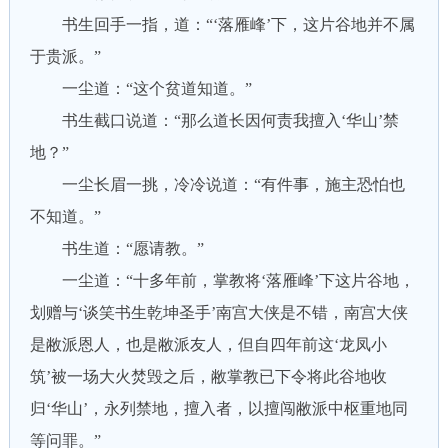
书生回手一指，道：“‘落雁峰’下，这片谷地并不属
于贵派。”
一尘道：“这个贫道知道。”
书生截口说道：“那么道长因何责我擅入‘华山’禁
地？”
一尘长眉一挑，冷冷说道：“有件事，施主恐怕也
不知道。”
书生道：“愿请教。”
一尘道：“十多年前，掌教将‘落雁峰’下这片谷地，
划赠与‘谈笑书生乾坤圣手’南宫大侠是不错，南宫大侠
是敝派恩人，也是敝派友人，但自四年前这‘龙凤小
筑’被一场大火焚毁之后，敝掌教已下令将此谷地收
归‘华山’，永列禁地，擅入者，以擅闯敝派中枢重地同
等问罪。”