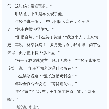
气，这时候才发话现身。”
听话意，书生是早发现了他。
年轻全真一愣，目中飞闪慑人寒芒，冷冷说
道：“施主也很沉得住气。”
“那是自然。”书生笑了笑道：“我这个人，由来镇
定，再说，林泉孰宾主，风月无古今，我来得，阁下也
来得，似乎值不得大惊小怪。”
“好一个林泉孰宾主，风月无古今！”年轻全真挑眉
冷笑，说：“施主可知道这是什么所在？”
书生淡淡说道：“道长这是考我么？”
年轻全真冷冷说道：“答贫道问话。”
连个“请”字也没有，书生皱了皱眉，道：“‘落雁
峰’。”
他没说“华山”。