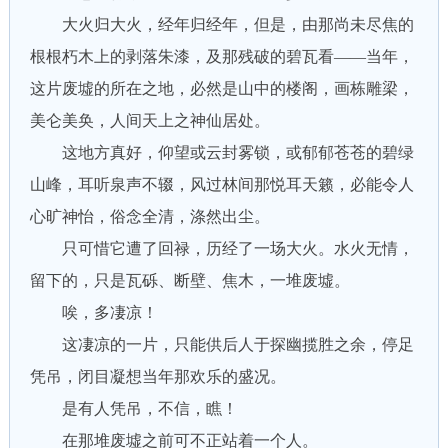
大火归大火，经年归经年，但是，由那尚未尽焦的
根根朽木上的剥落朱漆，及那残破的碧瓦看——当年，
这片废墟的所在之地，必然是山中的楼阁，画栋雕梁，
美仑美奂，人间天上之神仙居处。
这地方真好，仰望或云封雾锁，或郁郁苍苍的碧绿
山峰，耳听泉声不辍，风过林间那悦耳天籁，必能令人
心旷神怡，俗念全清，涤然出尘。
只可惜它遭了回禄，历经了一场大火。水火无情，
留下的，只是瓦砾、断壁、焦木，一堆废墟。
唉，多凄凉！
这凄凉的一片，只能供后人于探幽揽胜之余，停足
凭吊，闭目凝想当年那欢乐的盛况。
是有人凭吊，不信，瞧！
在那堆废墟之前可不正站着一个人。