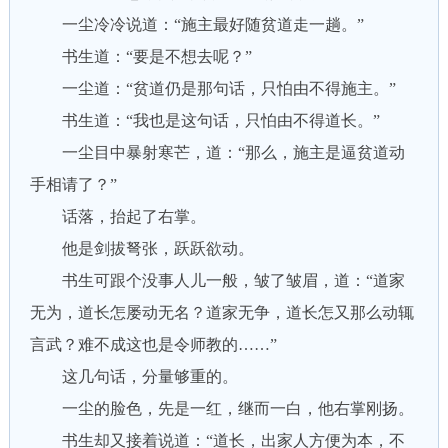
一尘冷冷说道：“施主最好随贫道走一趟。”
书生道：“要是不想去呢？”
一尘道：“贫道仍是那句话，只怕由不得施主。”
书生道：“我也是这句话，只怕由不得道长。”
一尘目中暴射寒芒，道：“那么，施主是逼贫道动
手相请了？”
话落，抬起了右掌。
他是剑拔弩张，跃跃欲动。
书生可跟个没事人儿一般，皱了皱眉，道：“道家
无为，道长怎屡动无名？道家无争，道长怎又那么动辄
言武？难不成这也是令师教的……”
这几句话，分量够重的。
一尘的脸色，先是一红，继而一白，他右掌刚扬。
书生却又接着说道：“道长，出家人方便为本，不