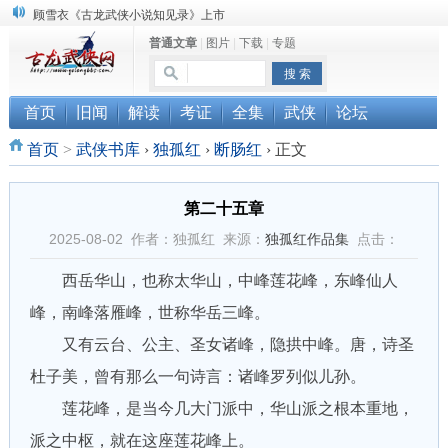
顾雪衣《古龙武侠小说知见录》上市
普通文章
|
图片
|
下载
|
专题
“武侠书库”查缺补漏活动圆满结束
《古龙小说原貌探究》修订版已上市
首页
旧闻
解读
考证
全集
武侠
论坛
首页
>
武侠书库
›
独孤红
›
断肠红
›
正文
第二十五章
2025-08-02 作者：独孤红 来源：
独孤红作品集
点击：
西岳华山，也称太华山，中峰莲花峰，东峰仙人
峰，南峰落雁峰，世称华岳三峰。
又有云台、公主、圣女诸峰，隐拱中峰。唐，诗圣
杜子美，曾有那么一句诗言：诸峰罗列似儿孙。
莲花峰，是当今几大门派中，华山派之根本重地，
派之中枢，就在这座莲花峰上。