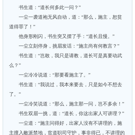
书生道：“道长何多此一问？”
一尘一袭道袍无风自动，道：“那么，施主，恕贫
道得罪了！”
他身形刚闪，书生突又摆了手：“道长且慢。”
一尘立刻停身，挑眉发话：“施主尚有何教言？”
书生道：“岂敢，我只是请教，道长可是真要动武
么？”
一尘冷冷说道：“那要看施主了。”
书生道：“我说过，我本来要去，只是如今不想去
了。”
一尘冷笑说道：“那么，施主那一问，岂不多余！”
书生双眉一挑，道：“道长，你这出家人可讲理？”
一尘道：“施主问得好，出家人没有不讲理的，施
主擅入敝派禁地，贫道职司守护，事非得已，不讲理的