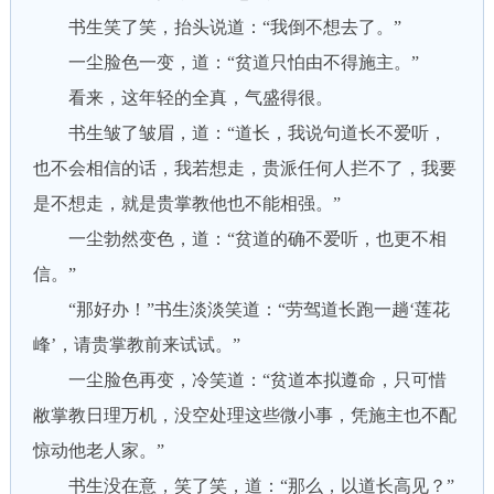
书生笑了笑，抬头说道：“我倒不想去了。”
一尘脸色一变，道：“贫道只怕由不得施主。”
看来，这年轻的全真，气盛得很。
书生皱了皱眉，道：“道长，我说句道长不爱听，
也不会相信的话，我若想走，贵派任何人拦不了，我要
是不想走，就是贵掌教他也不能相强。”
一尘勃然变色，道：“贫道的确不爱听，也更不相
信。”
“那好办！”书生淡淡笑道：“劳驾道长跑一趟‘莲花
峰’，请贵掌教前来试试。”
一尘脸色再变，冷笑道：“贫道本拟遵命，只可惜
敝掌教日理万机，没空处理这些微小事，凭施主也不配
惊动他老人家。”
书生没在意，笑了笑，道：“那么，以道长高见？”