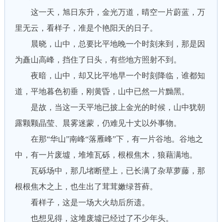
这一天，旭日东升，金光万道，晴空一片蔚蓝，万
里无云，看样子，准是个艳阳天的日子。
晨晓，山中，总要比平地晚一个时刻来到，那是因
为矗山高峰，挡住了日头，有些地方照射不到。
夜暗，山中，却又比平地早一个时刻降临，谁都知
道，平地暮色初垂，刚黄昏，山中已然一片黝黑。
是故，当这一天平地已披上金光的时候，山中犹朝
露颗颗晶莹、晨雾迷蒙，仍难见十丈以外事物。
在那“华山”南峰“落雁峰”下，有一片谷地。谷地之
中，有一片废墟，堆堆瓦砾，根根焦木，狼藉满地。
瓦砾场中，那几堵断壁上，已长满了杂草萝藤，那
根根焦木之上，也生出了茸茸嫩绿苔藓。
看样子，这是一场大火劫后所遗。
也想见得，这堆废墟已经过了不少年头。