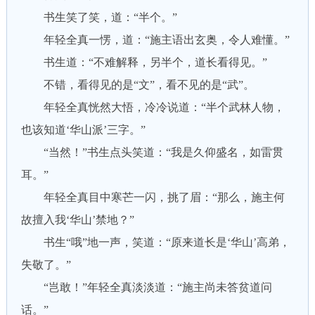
书生笑了笑，道：“半个。”
年轻全真一愣，道：“施主语出玄奥，令人难懂。”
书生道：“不难解释，另半个，道长看得见。”
不错，看得见的是“文”，看不见的是“武”。
年轻全真恍然大悟，冷冷说道：“半个武林人物，
也该知道‘华山派’三字。”
“当然！”书生点头笑道：“我是久仰盛名，如雷贯
耳。”
年轻全真目中寒芒一闪，挑了眉：“那么，施主何
故擅入我‘华山’禁地？”
书生“哦”地一声，笑道：“原来道长是‘华山’高弟，
失敬了。”
“岂敢！”年轻全真淡淡道：“施主尚未答贫道问
话。”