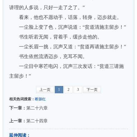
讲理的人多说，只好一走了之了。”
看来，他也不愿动手，话落，转身，迈步就走。
一尘脸上变了色，沉声说道：“贫道清施主留步！”
书生听若无闻，背着手，缓步走他的。
一尘长眉一挑，沉声又道：“贫道再请施主留步！”
书生依然流洒迈步，充耳不闻。
一尘目中寒芒电闪，沉声三次发话：“贫道三请施
主留步！”
上一页
1
2
3
下一页
相关热词搜索：
断肠红
下一章：
第二十六章
上一章：
第二十四章
延伸阅读：