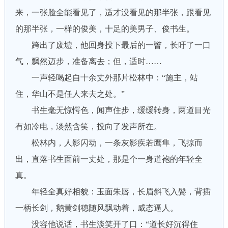
来，一张脸全能看见了，适才没看见的那半张，跟看见
的那半张，一样的俊美，十足的美男子、俊书生。
跨出了废墟，他回身投下最后的一瞥，长吁了一口
气，飘然迈步，准备离去；但，适时……
一声轻喝起自十余丈外那片松林中：“施主，站
住，华山不是任人来去之处。”
书生毫无惊愕色，闻声住步，缓缓转身，两道目光
有如冷电，淡然含笑，投向了发声所在。
松林内，人影闪动，一条灰影疾若鹰隼，飞掠而
出，直落书生面前一丈处，那是个一身道袍的年轻全
真。
年轻全真好相貌：玉面朱唇，长眉斜飞入鬓，背插
一柄长剑，鹅黄剑穗随风飘动着，威态逼人。
没容他说话，书生淡笑开了口：“道长好沉得住