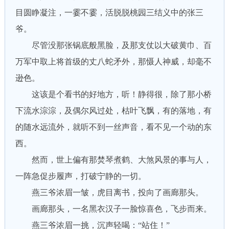
目圆睁凝注，一霎不霎，活脱脱桃园三结义中的张三
爷。
尽管没那张锅底般黑脸，及那支仗以大破黄巾、百
万军中取上将首级的丈八蛇矛外，那慑人神威，却毫不
逊色。
这该是个看书的好地方，听！静得很，除了那小桥
下流水淙淙，及偶尔风过处，枯叶飞飘，有的落地，有
的随水远流外，就听不到一丝声音，看不见一个动的东
西。
然而，世上偏有那焚琴煮鹤、大煞风景的事与人，
一阵急促步履声，打破宁静的一切。
燕三爷浓眉一皱，虎目离书，投向了画廊那头。
画廊那头，一名黑衣汉子一脸惊喜色，飞步而来。
燕三爷浓眉一挑，沉声轻喝：“站住！”