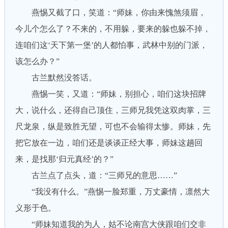
燕惕又截了口，笑道：“师妹，你由来愧煞须眉，
今儿个怎么了？不来的，不用躲，要来的躲也躲不掉，
连咱们这‘天下第一堡’的人都怕事，武林中别的门派，
该怎么办？”
古兰默然没答话。
燕惕一笑，又道：“师妹，别担心，咱们这块招牌
大，说什么，还得自己顶住，三师兄我凭这双肉掌，三
尺龙泉，纵是致胜无望，可也不会输得太惨。师妹，先
把它放在一边，咱们还是谈谈正经大事，师妹这趟回
来，是找那‘归元真经’的？”
古兰点了点头，道：“三师兄的意思……”
“我没有什么。”燕惕一脸郑重，万丈豪情，凛然大
义形于色。
“师妹知道我的为人，姑不论南宫大侠跟咱们交非