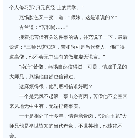
个人修习那‘归元真经’上的武学。”
燕惕脸色又一变，道：“师妹，这是谁说的？”
古兰道：“苦和尚……”
接着把苦僧有关这件事的话，补充说了一下，最后
说道：“三师兄该知道，苦和尚可是当代奇人、佛门得
道高僧，他不会无中生有的做那虚无谎言。”
“南海”苦僧，燕惕自然信得过；可是，情逾手足的
大师兄，燕惕他自然也信得过。
这麻烦得很，他到底相信谁好呢？
一个是无风不起浪，事出必有因，苦僧他不会空穴
来风地无中生有，无端捏造事实。
一个是相处了十多年，情逾亲骨肉，“冷面玉龙”大
师兄他是举世皆知的当代奇豪，不世英雄，他该绝不
会。