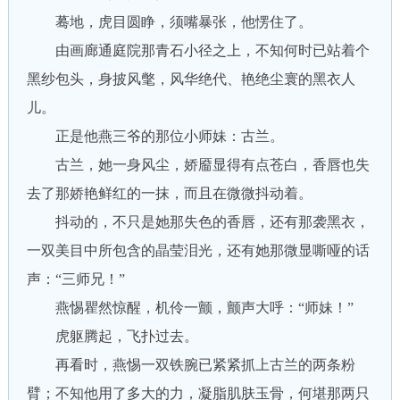
蓦地，虎目圆睁，须嘴暴张，他愣住了。
由画廊通庭院那青石小径之上，不知何时已站着个
黑纱包头，身披风氅，风华绝代、艳绝尘寰的黑衣人
儿。
正是他燕三爷的那位小师妹：古兰。
古兰，她一身风尘，娇靥显得有点苍白，香唇也失
去了那娇艳鲜红的一抹，而且在微微抖动着。
抖动的，不只是她那失色的香唇，还有那袭黑衣，
一双美目中所包含的晶莹泪光，还有她那微显嘶哑的话
声：“三师兄！”
燕惕瞿然惊醒，机伶一颤，颤声大呼：“师妹！”
虎躯腾起，飞扑过去。
再看时，燕惕一双铁腕已紧紧抓上古兰的两条粉
臂；不知他用了多大的力，凝脂肌肤玉骨，何堪那两只