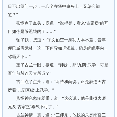
日不出堡门一步，一心全在堡中事务上，又怎会知
道？”
燕惕点了点头，叹道：“说得是，看来‘古家堡’的耳
目如今是够迟钝的了……”
顿了顿，接道：“宇文伯空一身功力本不差，昔年
便已威震武林，这一下何异如虎添翼，确足睥睨宇内，
称霸天下…”
望了古兰一眼，接道：“师妹，那‘九阴’武学，可是
百年前赫连天古所遗？”
古兰点了点头，道：“听苦和尚说，正是赫连天古
所着‘九阴真经’上武学。”
燕惕神色忽转凝重，道：“这么说，他是非找大师
兄及‘古家堡’霉气不可了。”
古兰神情一震，道：“三师兄，他找的只是南宫三