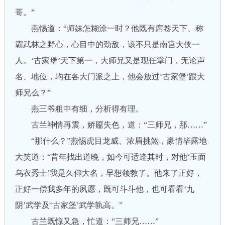
哥。”
燕惕道：“师妹怎糊涂一时？他既有席卷天下、称
霸武林之野心，心目中的劲敌，该不只是南宫大侠一
人。‘古家堡’天下第一，大师兄又是现任掌门，无论声
名、地位，均在各大门派之上，他会放过‘古家堡’跟大
师兄么？”
燕三爷粗中有细，分析得有理。
古兰神情再震，娇靥失色，道：“三师兄，那……”
“那什么？”燕惕虎目龙威、浓眉挑煞，豪情毕露地
大笑道：“昔年找出道晚，如今可适逢其时，对他‘玉面
乌衣秀士’我是久仰大名，早想领教了。他来了正好，
正好一偿我多年的夙愿，既可斗斗他，也可看看‘九
阴’武学及‘古家堡’武学孰高。”
古兰既惊又急，忙道：“三师兄……”