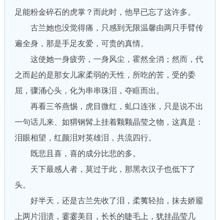
足能粉金碎石的虎掌？而此时，他早已忘了这许多。
古兰她也没觉得痛，只感到无限温馨由两只手臂传
遍全身，那是手足友爱，可贵的真情。
这使她一身疲劳，一身风尘，霍然全消；然而，代
之而起的是那女儿家柔弱的天性，所吃的苦，受的委
屈，骤涌心头，化为串串珠泪，夺眶而出。
再看三爷燕惕，虎目微红，虬口连张，只是说不出
一句话儿来、如猬钢髯上挂着颗颗晶莹之物，这真是：
泪眼相望，红颜泪对英雄泪，共流四行。
既悲且喜，喜的成分比悲的多。
天下最感人者，莫过于此，那黑衣汉子也低下了
头。
好半天，还是古兰先收了泪，柔荑轻抬，抹去娇靥
上两片泪渍，霎霎美目，长长的睫毛上，犹挂晶莹几