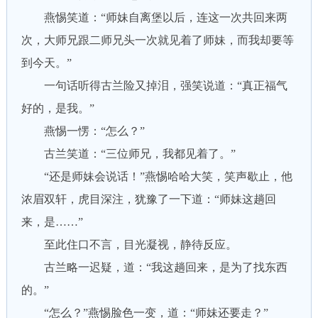
燕惕笑道：“师妹自离堡以后，连这一次共回来两
次，大师兄跟二师兄头一次就见着了师妹，而我却要等
到今天。”
一句话听得古兰险又掉泪，强笑说道：“真正福气
好的，是我。”
燕惕一愣：“怎么？”
古兰笑道：“三位师兄，我都见着了。”
“还是师妹会说话！”燕惕哈哈大笑，笑声歇止，他
浓眉双轩，虎目深注，犹豫了一下道：“师妹这趟回
来，是……”
至此住口不言，目光凝视，静待反应。
古兰略一迟疑，道：“我这趟回来，是为了找东西
的。”
“怎么？”燕惕脸色一变，道：“师妹还要走？”