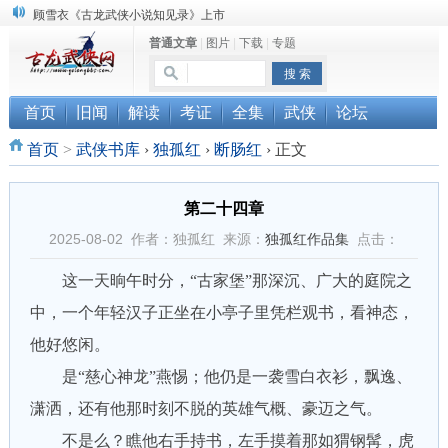
顾雪衣《古龙武侠小说知见录》上市
普通文章
|
图片
|
下载
|
专题
“武侠书库”查缺补漏活动圆满结束
《古龙小说原貌探究》修订版已上市
首页
旧闻
解读
考证
全集
武侠
论坛
首页
>
武侠书库
›
独孤红
›
断肠红
›
正文
第二十四章
2025-08-02 作者：独孤红 来源：
独孤红作品集
点击：
这一天晌午时分，“古家堡”那深沉、广大的庭院之
中，一个年轻汉子正坐在小亭子里凭栏观书，看神态，
他好悠闲。
是“慈心神龙”燕惕；他仍是一袭雪白衣衫，飘逸、
潇洒，还有他那时刻不脱的英雄气概、豪迈之气。
不是么？瞧他右手持书，左手摸着那如猬钢髯，虎