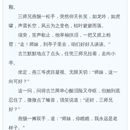
颗。
三师兄燕惕一松手，突然仰天长笑，如龙吟，如虎
啸，声震长空，风云为之变色，枯叶簌簌而落。
须臾，笑声歇止，他举袖扶泪，一把又抓上粉
臂：“走！师妹，到亭子里去，咱们好好儿谈谈。”
古兰默默地点了点头，任凭三师兄拉着，走向小
亭。
坐定，燕三爷虎目凝视、无限关切：“师妹，这一
向可好？”
这一问，问得古兰两串心酸泪险又夺眶，但她到底
忍住了，微微点了螓首，强笑说道：“还好，三师兄
好？”
燕惕一摊双手，道：“师妹，你瞧瞧，我永远是老
样子。”