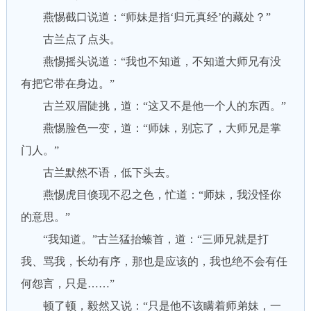
燕惕截口说道：“师妹是指‘归元真经’的藏处？”
古兰点了点头。
燕惕摇头说道：“我也不知道，不知道大师兄有没
有把它带在身边。”
古兰双眉陡挑，道：“这又不是他一个人的东西。”
燕惕脸色一变，道：“师妹，别忘了，大师兄是掌
门人。”
古兰默然不语，低下头去。
燕惕虎目倏现不忍之色，忙道：“师妹，我没怪你
的意思。”
“我知道。”古兰猛抬螓首，道：“三师兄就是打
我、骂我，长幼有序，那也是应该的，我也绝不会有任
何怨言，只是……”
顿了顿，毅然又说：“只是他不该瞒着师弟妹，一