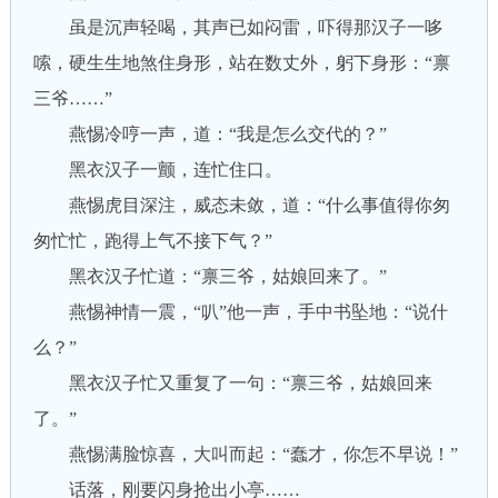
虽是沉声轻喝，其声已如闷雷，吓得那汉子一哆
嗦，硬生生地煞住身形，站在数丈外，躬下身形：“禀
三爷……”
燕惕冷哼一声，道：“我是怎么交代的？”
黑衣汉子一颤，连忙住口。
燕惕虎目深注，威态未敛，道：“什么事值得你匆
匆忙忙，跑得上气不接下气？”
黑衣汉子忙道：“禀三爷，姑娘回来了。”
燕惕神情一震，“叭”他一声，手中书坠地：“说什
么？”
黑衣汉子忙又重复了一句：“禀三爷，姑娘回来
了。”
燕惕满脸惊喜，大叫而起：“蠢才，你怎不早说！”
话落，刚要闪身抢出小亭……