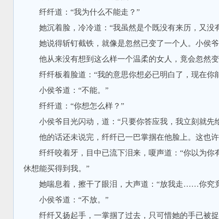
纤纤道：“我为什么不能走？”
她沉着脸，冷冷道：“我虽然是个既没有来历，又没有
她说得斩钉截铁，就像是忽然已变了一个人。小侯爷
他从来没有想到这么样一个温柔的女人，竟会忽然变
纤纤板着脸道：“我的意思你想必已明白了，现在你能
小侯爷道：“不能。”
纤纤道：“你想怎么样？”
小侯爷目光闪动，道：“只要你答应我，我立刻就先给
他的话还未说完，纤纤已一巴掌掴在他脸上。这也许
纤纤咬着牙，目中已流下泪来，嗄声道：“你以为你有
休想能买得到我。”
她喘息着，擦干了眼泪，大声道：“放我走……你究竟
小侯爷道：“不放。”
纤纤又扬起手，一掌掴了过去，只可惜她的手已被捉