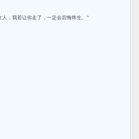
人，我若让你走了，一定会后悔终生。”