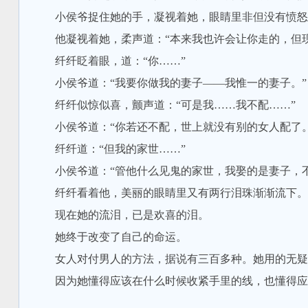
小侯爷捉住她的手，凝视着她，眼睛里非但没有愤怒
他凝视着她，柔声道：“本来我也许会让你走的，但现
纤纤眨着眼，道：“你……”
小侯爷道：“我要你做我的妻子——我惟一的妻子。”
纤纤似惊似喜，颤声道：“可是我……我不配……”
小侯爷道：“你若还不配，世上就没有别的女人配了。
纤纤道：“但我的家世……”
小侯爷道：“管他什么见鬼的家世，我娶的是妻子，不
纤纤看着他，美丽的眼睛里又有两行泪珠渐渐流下。
现在她的流泪，已是欢喜的泪。
她终于改变了自己的命运。
女人对付男人的方法，据说有三百多种。她用的无疑
因为她懂得应该在什么时候收紧手里的线，也懂得应