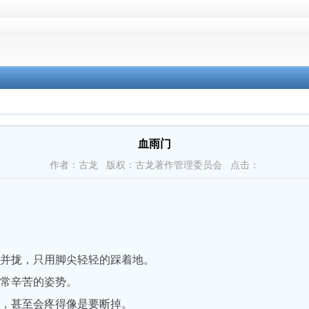
血雨门
作者：古龙 版权：古龙著作管理委员会 点击：
并拢，只用脚尖轻轻的踩着地。
常辛苦的姿势。
，甚至会疼得像是要断掉。