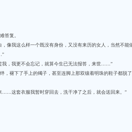
难答复。
，像我这么样一个既没有身份，又没有来历的女人，当然不能做
”
我，我更不会忘记，就算今生已无法报答，来世……”
，褪下了手上的镯子，甚至连脚上那双镶着明珠的鞋子都脱了
……这套衣服我暂时穿回去，洗干净了之后，就会送回来。”