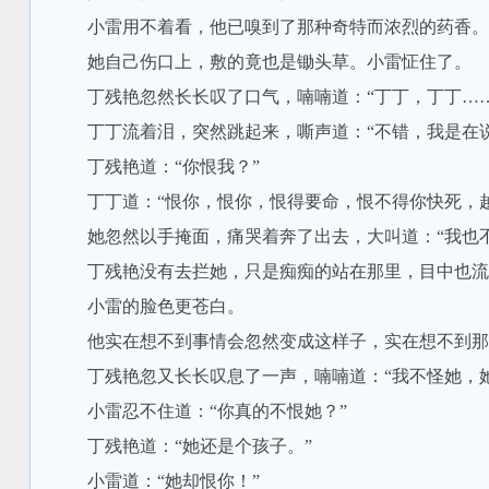
小雷用不着看，他已嗅到了那种奇特而浓烈的药香。
她自己伤口上，敷的竟也是锄头草。小雷怔住了。
丁残艳忽然长长叹了口气，喃喃道：“丁丁，丁丁……
丁丁流着泪，突然跳起来，嘶声道：“不错，我是在说
丁残艳道：“你恨我？”
丁丁道：“恨你，恨你，恨得要命，恨不得你快死，越
她忽然以手掩面，痛哭着奔了出去，大叫道：“我也不
丁残艳没有去拦她，只是痴痴的站在那里，目中也流
小雷的脸色更苍白。
他实在想不到事情会忽然变成这样子，实在想不到那
丁残艳忽又长长叹息了一声，喃喃道：“我不怪她，她
小雷忍不住道：“你真的不恨她？”
丁残艳道：“她还是个孩子。”
小雷道：“她却恨你！”