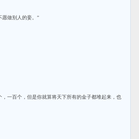
愿做别人的妾。”
，一百个，但是你就算将天下所有的金子都堆起来，也