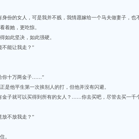
身份的女人，可是我并不贱，我情愿嫁给一个马夫做妻子，也不
看着她，更吃惊。
得如此坚决，如此强硬。
不能让我走？”
你十万两金子……”
正是他平生第一次挨别人的打，但他并没有闪避。
金子就可以买得到所有的女人？……你去买吧，尽管去买一千个
放不放我走？”
住。