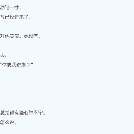
动过一寸。
爷已经进来了。
对他笑笑。她没有。
去。
你要我进来？”
总觉得有些心神不宁。
怎么说。