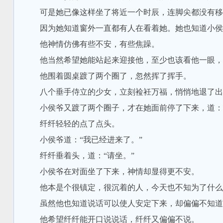
可是她已像这样坐了将近一个时辰，连脚尖都没有移
因为她知道窗外一直都有人在看着她。她也知道小侯
他神情仿佛有些不安，有些焦躁。
他当然希望她能站起来迎接他，至少也该看他一眼，
他围着圆桌踱了两个圈了，忽然挥了挥手。
八个垂手侍立的少女，立刻裣衽万福，悄悄地退了出
小侯爷又踱了两个圈子，才在她面前停了下来，道：“
纤纤轻轻的点了点头。
小侯爷道：“我已经进来了。”
纤纤垂着头，道：“请坐。”
小侯爷在对面坐了下来，神情却显得更不安。
他本是个很镇定，很沉着的人，今天也不知为了什么
虽然他也知道说话可以使人安定下来，却偏偏不知道
他希望纤纤能开口说说话，纤纤又偏偏不说。