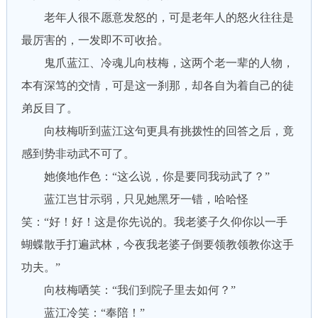
老年人很不愿意发怒的，可是老年人的怒火往往是
最厉害的，一发即不可收拾。
鬼爪蓝江、冷魂儿向枝梅，这两个老一辈的人物，
本有深笃的交情，可是这一刹那，却各自为着自己的徒
弟反目了。
向枝梅听到蓝江这句更具有挑拨性的回答之后，竟
感到势非动武不可了。
她倏地作色：“这么说，你是要同我动武了？”
蓝江岂甘示弱，只见她黑牙一错，哈哈怪
笑：“好！好！这是你先说的。我老婆子久仰你以一手
蝴蝶散手打遍武林，今夜我老婆子倒要领教领教你这手
功夫。”
向枝梅哂笑：“我们到院子里去如何？”
蓝江冷笑：“奉陪！”