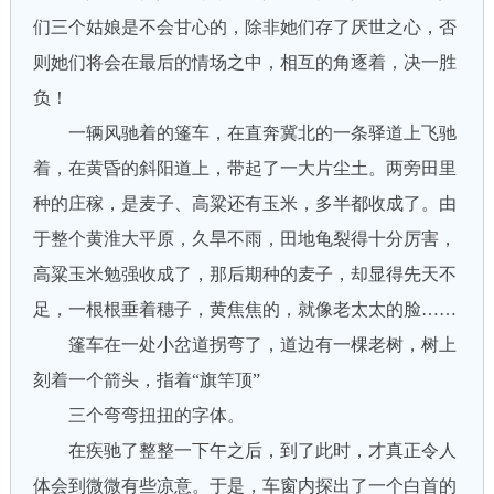
们三个姑娘是不会甘心的，除非她们存了厌世之心，否
则她们将会在最后的情场之中，相互的角逐着，决一胜
负！
一辆风驰着的篷车，在直奔冀北的一条驿道上飞驰
着，在黄昏的斜阳道上，带起了一大片尘土。两旁田里
种的庄稼，是麦子、高粱还有玉米，多半都收成了。由
于整个黄淮大平原，久旱不雨，田地龟裂得十分厉害，
高粱玉米勉强收成了，那后期种的麦子，却显得先天不
足，一根根垂着穗子，黄焦焦的，就像老太太的脸……
篷车在一处小岔道拐弯了，道边有一棵老树，树上
刻着一个箭头，指着“旗竿顶”
三个弯弯扭扭的字体。
在疾驰了整整一下午之后，到了此时，才真正令人
体会到微微有些凉意。于是，车窗内探出了一个白首的