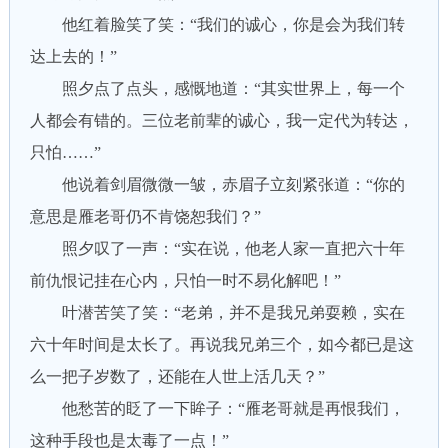
他红着脸笑了笑：“我们的诚心，你是会为我们转
达上去的！”
照夕点了点头，感慨地道：“其实世界上，每一个
人都会有错的。三位老前辈的诚心，我一定代为转达，
只怕……”
他说着剑眉微微一皱，赤眉子立刻紧张道：“你的
意思是雁老哥仍不肯饶恕我们？”
照夕叹了一声：“实在说，他老人家一直把六十年
前仇恨记挂在心内，只怕一时不易化解吧！”
叶潜苦笑了笑：“老弟，并不是我兄弟耍赖，实在
六十年时间是太长了。再说我兄弟三个，如今都已是这
么一把子岁数了，还能在人世上活几天？”
他愁苦的眨了一下眸子：“雁老哥就是再恨我们，
这种手段也是太毒了一点！”