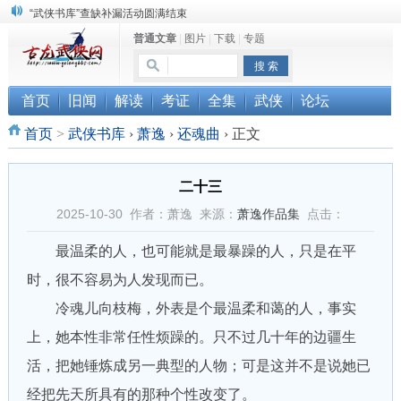
“武侠书库”查缺补漏活动圆满结束
普通文章
|
图片
|
下载
|
专题
《古龙小说原貌探究》修订版已上市
顾雪衣《古龙武侠小说知见录》上市
首页
旧闻
解读
考证
全集
武侠
论坛
首页
>
武侠书库
›
萧逸
›
还魂曲
›
正文
二十三
2025-10-30 作者：萧逸 来源：
萧逸作品集
点击：
最温柔的人，也可能就是最暴躁的人，只是在平
时，很不容易为人发现而已。
冷魂儿向枝梅，外表是个最温柔和蔼的人，事实
上，她本性非常任性烦躁的。只不过几十年的边疆生
活，把她锤炼成另一典型的人物；可是这并不是说她已
经把先天所具有的那种个性改变了。