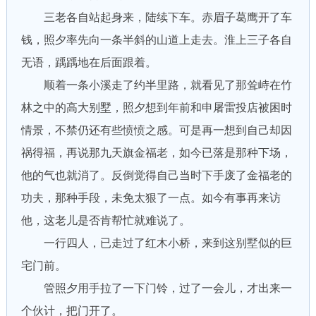
三老各自站起身来，陆续下车。赤眉子葛鹰开了车
钱，照夕率先向一条半斜的山道上走去。淮上三子各自
无语，踽踽地在后面跟着。
顺着一条小溪走了约半里路，就看见了那耸峙在竹
林之中的高大别墅，照夕想到年前和申屠雷投店被困时
情景，不禁仍还有些愤愤之感。可是再一想到自己却因
祸得福，再说那九天旗金福老，如今已落是那种下场，
他的气也就消了。反倒觉得自己当时下手废了金福老的
功夫，那种手段，未免太狠了一点。如今有事再来访
他，这老儿是否肯帮忙就难说了。
一行四人，已走过了红木小桥，来到这别墅似的巨
宅门前。
管照夕用手拉了一下门铃，过了一会儿，才出来一
个伙计，把门开了。