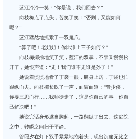
蓝江冷冷一笑：“你是说，我们回去？”
向枝梅点了点头，苦笑了笑：“否则，又能如何
呢？”
蓝江猛然地抓紧了一双鬼爪。
“算了吧！老姐姐！你比淮上三子如何？”
向枝梅揶揄地笑了笑，蓝江的双掌，不禁又慢慢松
开了，她恨声道：“走！我们谁不走谁是孙子！”
她说着愤愤地看了丁裳一眼，腾身上房，丁袋也忙
跟纵而去。向枝梅长叹了一声，面窗而道：“管少侠，
你要三思而行……我师徒走了，这是你自己的事，你自
己解决吧！”
她说完话身形遂自腾起，一路翻纵了出去。这庭院
之中，转瞬之间归于平静。
管照夕在灯下双手紧紧地抱着头，现出沉痛无比之