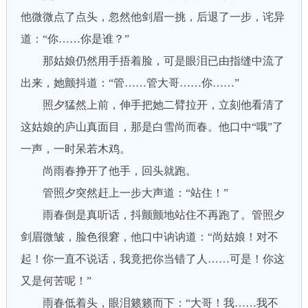
他微微点了点头，忽然他剑眉一挑，后退了一步，诧异
道：“你……你是谁？”
那姑娘仍然用手捂着脸，可是眼泪已由指缝中流了
出来，她颤抖道：“管……管大哥……你……”
照夕猛然上前，伸手把她二臂拉开，立刻他看清了
这姑娘的庐山真面目，那是白雪尚而春。他口中“哦”了
一声，一时呆若木鸡。
尚雨春挣开了他手，回头就跑。
管照夕突然赶上一步大声道：“站住！”
雨春倒是真听话，抖颤颤地站住不再跑了。管照夕
剑眉微皱，脸色很窘，他口中讷讷道：“尚姑娘！对不
起！你一直不说话，我竟把你当错了人……可是！你这
又是何苦呢！”
雨春低着头，眼泪籁籁而下：“大哥！我……我不