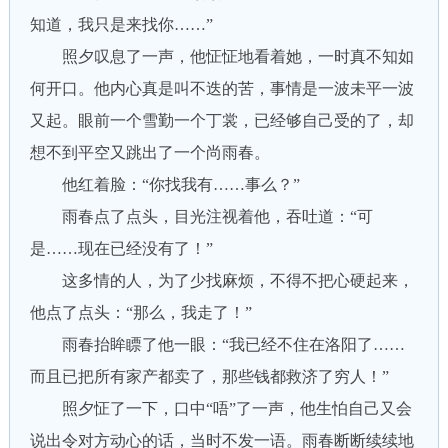
知道，我只是来找你……”
照夕叹息了一声，他怔怔地看着她，一时真不知如
何开口。他内心真是叫不迭的苦，事情是一波未平一波
又起。眼前一个雪勤一个丁裳，已经够自己受的了，却
想不到平空又跳出了一个尚雨春。
他红着脸：“你找我有……事么？”
雨春点了点头，目光注视着他，吞吐道：“可
是……现在已经没有了！”
这多情的人，为了少找麻烦，不得不把心硬起来，
他点了点头：“那么，我走了！”
雨春抬眸瞟了他一眼：“我已经不住在洛阳了……
而且已把所有家产都卖了，那些钱都救济了穷人！”
照夕怔了一下，口中“唔”了一声，他生怕自己又会
说出令对方动心的话，当时不发一语。雨春断断续续地