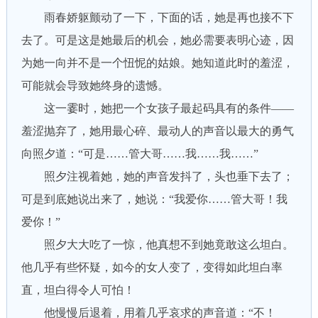
雨春娇躯颤动了一下，下面的话，她是再也接不下
去了。可是这是她最后的机会，她必需要表明心迹，因
为她一向并不是一个忸怩的姑娘。她知道此时的羞涩，
可能就会导致她终身的遗憾。
这一霎时，她把一个女孩子最起码具有的条件——
羞涩抛弃了，她用最心碎、最动人的声音以最大的勇气
向照夕道：“可是……管大哥……我……我……”
照夕注视着她，她的声音发抖了，头也垂下去了；
可是到底她说出来了，她说：“我爱你……管大哥！我
爱你！”
照夕大大吃了一惊，他真想不到她竟敢这么坦白。
他几乎有些怀疑，如今的女人变了，变得如此坦白率
直，坦白得令人可怕！
他慢慢后退着，用着几乎哀求的声音道：“不！