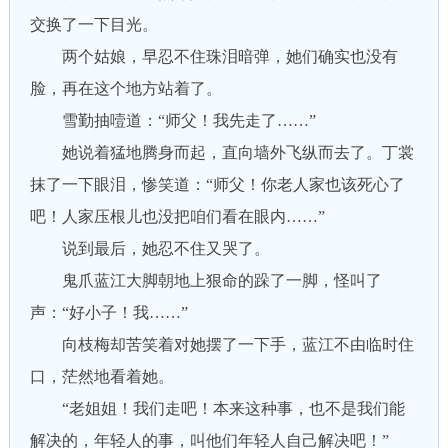
交换了一下目光。
两个姑娘，早忍不住珠泪暗弹，她们确实也没有
脸，再在这个地方站着了。
雪勤抽噎道：“师父！我先走了……”
她说着猛地腾身而起，直向墙外飞纵而去了。丁裳
抹了一下眼泪，惨笑道：“师父！你老人家也该死心了
吧！人家压根儿也没把咱们看在眼内……”
说到最后，她忍不住又哭了。
鬼爪蓝江大脚朝地上狠命的跺了一脚，怪叫了
声：“好小子！我……”
向枝梅却苦笑着对她摆了一下手，蓝江不由临时住
口，茫然地看着她。
“老姐姐！我们走吧！本来这种事，也不是我们能
解决的，年轻人的事，叫他们年轻人自己解决吧！”