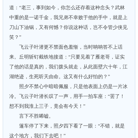
道：“老三，事到如今，你怎么还存着这种念头？武林
中重的是一诺千金，我兄弟不幸败于他的手中，就是上
刀山下油锅，又有何憾？你说这种话，岂不令管少侠见
笑？”
飞云子叶潜更不禁面色羞惭，当时呐呐答不上话
来。丘明斩钉截铁地接道：“只要见着了雁老哥，证实
了他的话是真的，我们拨头就走，从此面壁六十年，江
湖绝迹，生死听天由命。这又有什么好怕的？”
照夕不禁心中暗暗佩服，只是他表面上仍是一片冰
冷。飞云子叶潜长叹了一声，用手一拍车座：“罢了！
想不到我淮上三子，竟会有今天！”
言下不胜唏嘘。
篷车停了下来，照夕四下看了一眼：“不错，就是
这个地方，我们下去吧！”