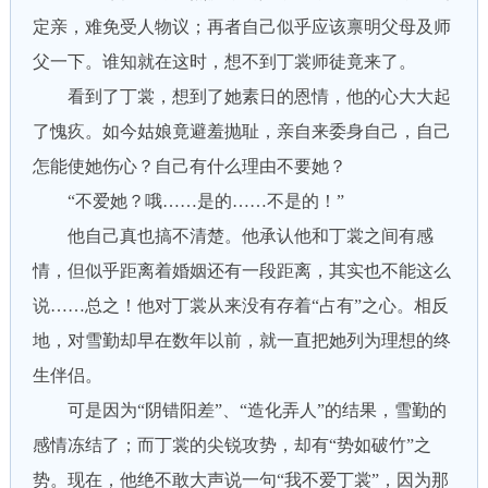
定亲，难免受人物议；再者自己似乎应该禀明父母及师
父一下。谁知就在这时，想不到丁裳师徒竟来了。
看到了丁裳，想到了她素日的恩情，他的心大大起
了愧疚。如今姑娘竟避羞抛耻，亲自来委身自己，自己
怎能使她伤心？自己有什么理由不要她？
“不爱她？哦……是的……不是的！”
他自己真也搞不清楚。他承认他和丁裳之间有感
情，但似乎距离着婚姻还有一段距离，其实也不能这么
说……总之！他对丁裳从来没有存着“占有”之心。相反
地，对雪勤却早在数年以前，就一直把她列为理想的终
生伴侣。
可是因为“阴错阳差”、“造化弄人”的结果，雪勤的
感情冻结了；而丁裳的尖锐攻势，却有“势如破竹”之
势。现在，他绝不敢大声说一句“我不爱丁裳”，因为那