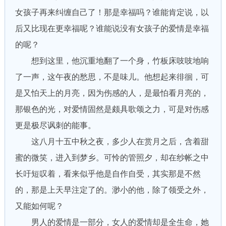
女孩子再来纠缠自己了！那是幸福吗？谁能肯定说，以
后又比现在更幸福呢？谁能说没有女孩子的爱情是幸福
的呢？
想到这里，他沉重地翻了一个身，竹板床吱吱地响
了一声，这午夜的愁思，不是味儿。他想起来徘徊，可
是又怕天上的月亮，因为伤感的人，是最怕看月亮的，
那银色的光，对爱情固然是颇具歌颂之力，可是对伤感
更是极尽讽刺的能事。
这八月十五中秋之夜，多少人在赏月之后，含着甜
蜜的微笑，进入到梦乡。可怜的管照夕，却在纱帐之中
长吁短叹着，看来似乎他是自作自受，其实那是不然
的，那是上天早注定了的。渺小的他，除了领受之外，
又能如何呢？
男人的爱情是一部分，女人的爱情却是全生命，她