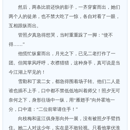
然后，两条比箭还快的影子，一齐穿窗而出，她们
两个人的徒弟，也不禁大吃了一惊，各自对看了一眼，
互相跟纵而出。
管照夕真急得想哭，当时重重跺了一脚：“使不
得……”
他慌忙纵窗而出，月光之下，已见二老打作了一
团。但闻掌风呼呼，衣襟猎猎，这种身手，真可说是当
今江湖上罕见的！
雪勤和丁裳二女，都急得围着场子转。他们二人是
谁也插不上手，口中都不禁低低地叫着师父！照夕无可
奈何之下，身形往场中一纵，用“雁翅手”向外霍地一
分，口中道：“二位前辈请住手！”
向枝梅和蓝江俱身形向外一展，没有被照夕手臂挡
住。她二人对这少年，实在是不敢轻视。只看他掌伏淮