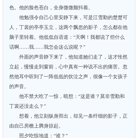
色。他的脸色苍白，全身微微颤抖着。
他勉强令自己心里安静下来，可是江雪勤的楚楚可
人，丁裳的亭亭玉立，这两个飘忽的影子，怎么都在他
脑子里转着。他低低自语道：“天啊！我都说了些什么
话啊……我……我怎会这么说呢？”
外面的声音静下来了，他知道她们走了，这才怅然
立起，慢慢走到窗前，心中真有一种说不出的痛苦。忽
然他耳中听到了一阵低低的饮泣之声，很像一个女孩子
的声音。
他不禁大吃了一惊，暗想：“这是谁？莫非雪勤和
丁裳还没走么？”
想着，他立刻纵身而出，却见一条纤细的影子，正
由自己房檐上腾身掠起。
照夕吃惊地道：“谁？”