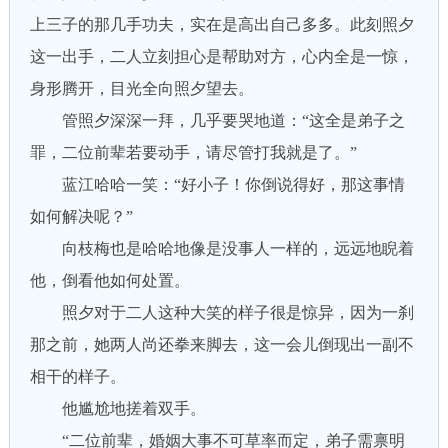
上三子的那几手功夫，实在是高出自己多多。此刻照夕
这一出手，二人立刻担心是帮助对方，心内全是一惊，
身形腾开，目光全向照夕望去。
管照夕深深一拜，几乎要哭地道：“这全是弟子之
罪，二位前辈若要动手，请尽管打我就是了。”
蓝江哈哈一笑：“好小子！你倒说得好，那这事情
如何解决呢？”
向枝梅也是哈哈地像是没事人一样的，远远地睨着
他，倒看他如何处置。
照夕对于二人这种大笑的样子很是惊异，因为一刹
那之前，她两人尚还拳来脚去，这一会儿倒现出一副不
相干的样子。
他尴尬地搓着双手。
“二位前辈，婚姻大事不可草率而定，弟子需禀明