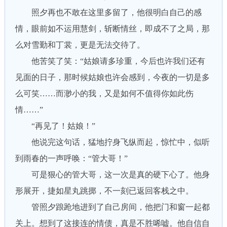
照夕再也不敢在这里多留了，他很明白自己的感
情，眼前如不运用慧剑，斩断情丝，即成不了之局，那
么对雪勤和丁裳，更是无法交待了。
他苦笑了笑：“姑娘请多珍重，今后也许我们还有
见面的日子，那时候姑娘也许会感到，今夜的一切是多
么可笑……而渺小的我，又是如何不值得你如此伤
情……”
“再见了！姑娘！”
他说完这句话，猛地拧身飞纵而起，惊忙中，似听
到雨春的一声呼唤：“管大哥！”
可是狠心的管大哥，这一次是真的硬下心了。他身
形展开，捷如星丸跳掷，不一刻已返回客栈之中。
管照夕踉跄地进到了自己房间，他把门和窗一起都
关上。想到了这接连的情债，真是不胜唏嘘。他自信自