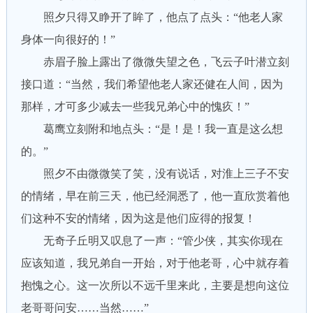
照夕只得又睁开了眸了，他点了点头：“他老人家
身体一向很好的！”
赤眉子脸上露出了微微失望之色，飞云子叶潜立刻
接口道：“当然，我们希望他老人家还健在人间，因为
那样，才可多少减去一些我兄弟心中的愧疚！”
葛鹰立刻附和地点头：“是！是！我一直是这么想
的。”
照夕不由微微笑了笑，没有说话，对淮上三子不安
的情绪，早在前三天，他已经洞悉了，他一直欣赏着他
们这种不安的情绪，因为这是他们应得的报复！
无奇子丘明又叹息了一声：“管少侠，其实你现在
应该知道，我兄弟自一开始，对于他老哥，心中就存着
抱愧之心。这一次所以不远千里来此，主要是想向这位
老哥哥问安……当然……”