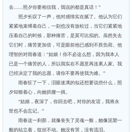
去……照夕你要相信我，我说的都是真话！”
照夕长叹了一声，他对感情实在腻了。他认为它们
紧紧地束缚着自己，一刻也没有放松过，当它们紧紧地
压着自己的时候，那种痛苦，是莫可比拟的。虽然失去
它们时，痛苦更加倍，可是眼前他已感到不胜负荷。他
理智的对雨春道：“姑娘！你不必这么想，因为我本人
已是一个痛苦的人，所以我实在不愿意再连累人家。我
已经决定了我的志愿，请你不要再使我为难。”
雨春怔了一下，泪眼迷漓的似还想要说些什么，照
夕却狠着心，向她拱腰一揖。
“姑娘，夜深了，你回去吧，对你的友谊，我将永
世也不会忘记。”
雨春这一刹那，就像丧失了灵魂一般，她像泥塑一
般的站立着，纹丝不动。她没有哭，没有流泪。