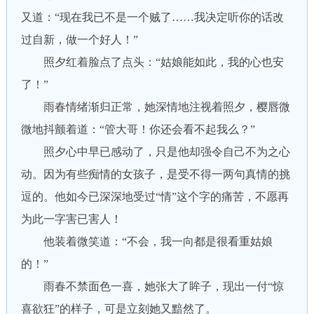
又道：“现在我已不是一个贼了……我决定听你的话改
过自新，做一个好人！”
照夕红着脸点了点头：“姑娘能如此，我的心也安
了！”
雨春情绪渐归正常，她深情地注视着照夕，樱唇微
微地抖颤着道：“管大哥！你还会看不起我么？”
照夕心中早已感动了，只是他却强令自己不为之心
动。因为有些痴情的女孩子，是受不得一两句真情的挑
逗的。他如今已深深地受过“情”这个字的痛苦，不愿再
为此一字害已害人！
他装着微笑道：“不会，我一向都是很看重姑娘
的！”
雨春不禁面色一喜，她张大了眸子，现出一付“惊
喜欲狂”的样子，可是立刻她又黯然了。