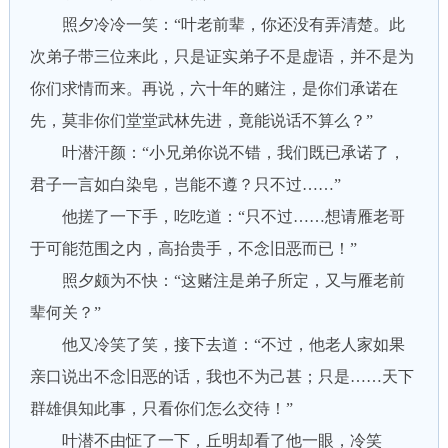
照夕冷冷一笑：“叶老前辈，你还没有弄清楚。此
次弟子带三位来此，只是证实弟子不是虚语，并不是为
你们求情而来。再说，六十年的赌注，是你们承诺在
先，莫非你们堂堂武林先进，竟能说话不算么？”
叶潜汗颜：“小兄弟你说不错，我们既已承诺了，
君子一言如白染皂，岂能不遵？只不过……”
他搓了一下手，吃吃道：“只不过……想请雁老哥
于可能范围之内，高抬贵手，不念旧恶而已！”
照夕颇为不快：“这赌注是弟子所定，又与雁老前
辈何关？”
他又冷笑了笑，接下去道：“不过，他老人家如果
亲口说出不念旧恶的话，我也不为己甚；只是……天下
群雄俱知此事，只看你们怎么交待！”
叶潜不由怔了一下，丘明却看了他一眼，冷笑