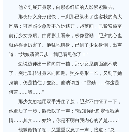
他立刻展开身形，向那条纤细的人影紧紧蹑去。
那夜行女身形很快，一刹那已纵出了这客栈的高大
围墙；可是照夕愈发不放她逃开，起落间，已紧紧蹑至
前行少女身后。由背影上看来，极像雪勤，照夕的心也
就跳得更厉害了。他猛地腾身，已到了少女身侧，出声
道：“姑娘请留云步，我已看见你了！”
边说边伸出一臂向前一挡，那少女见前面跑不成
了，突地又转过身来向回跑。照夕身形一长，又到了她
身前，仍是挡住了去路。他讷讷道：“雪勤……你这是
何苦……我……”
那少女忽地用双手捂住了脸，照夕不由怔了一下，
他退后了一步，微微叹了一声：“我知你此刻定恨我薄
情……其实……姑娘，你是不明白我内心的苦楚……”
他微微顿了顿，又重重叹息了一声，接道：“总