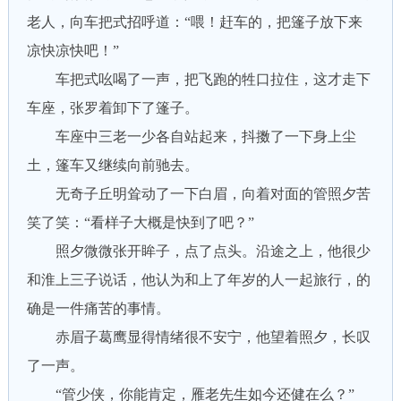
老人，向车把式招呼道：“喂！赶车的，把篷子放下来
凉快凉快吧！”
车把式吆喝了一声，把飞跑的牲口拉住，这才走下
车座，张罗着卸下了篷子。
车座中三老一少各自站起来，抖擞了一下身上尘
土，篷车又继续向前驰去。
无奇子丘明耸动了一下白眉，向着对面的管照夕苦
笑了笑：“看样子大概是快到了吧？”
照夕微微张开眸子，点了点头。沿途之上，他很少
和淮上三子说话，他认为和上了年岁的人一起旅行，的
确是一件痛苦的事情。
赤眉子葛鹰显得情绪很不安宁，他望着照夕，长叹
了一声。
“管少侠，你能肯定，雁老先生如今还健在么？”