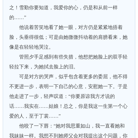
之！雪勤你要知道，我爱你的心，仍是和从前一样
的……”
他说着苦笑地看了她一眼，对方仍是紧紧地捂着
脸，头垂得很低；可是由她微微抖动着的肩膀看来，她
像是在轻轻地哭泣。
管照夕手足感到有些失措，他想把她脸上的双手轻
轻拉下来，为她拭去脸上的泪。
可是对方的哭声，似乎包含着更多的委屈，他不得
不更进一步，表明一下自己的心意，安慰她一下。于是
他走进了一步，轻声叹道：“你要原谅我方才说的
话……我实在……姑娘！总之，你是我这一生第一个心
爱的人，至于丁裳……”
他咬了一下唇：“她对我思重如山，我一直看她和
我妹妹一样。我想不到她师父会对我提出这个问题，你