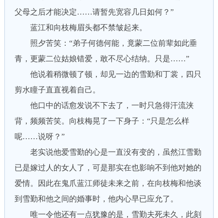
父母之后才能决定……请暂先宽容几日如何？”
蓝江和向枝梅眉头都不禁皱起来。
照夕苦笑：“弟子何德何能，竟蒙二位前辈如此垂
青，更蒙二位姑娘错爱，敢不尽心结纳。只是……”
他说着稍微顿了顿，却见一边的雪勤和丁裳，四只
剪水瞳子直直视着自己。
他口中的话愈发说不下去了，一时只急得汗流浃
背，频频苦笑。向枝梅晃了一下身子：“只是怎么样
呢……说呀？”
老实说他爱雪勤的心是一直没有变的，虽然江雪勤
已是嫁过人的女人了，可是那实在也影响不到他对她的
爱情。因此在鬼爪蓝江师徒未来之前，在向枝梅和他谈
到雪勤和他之间的婚事时，他内心早已应允了。
唯一令他还有一点犹豫的是，雪勤夫死未久，此刻