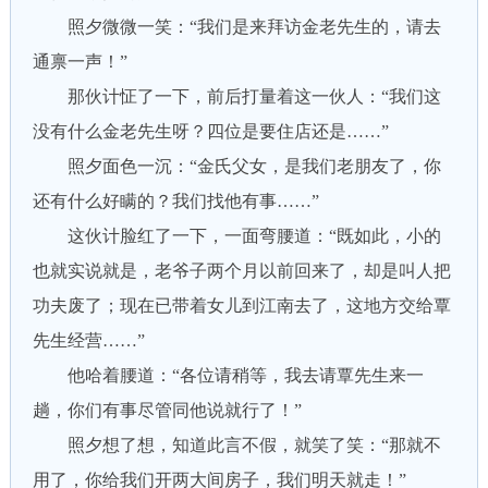
照夕微微一笑：“我们是来拜访金老先生的，请去
通禀一声！”
那伙计怔了一下，前后打量着这一伙人：“我们这
没有什么金老先生呀？四位是要住店还是……”
照夕面色一沉：“金氏父女，是我们老朋友了，你
还有什么好瞒的？我们找他有事……”
这伙计脸红了一下，一面弯腰道：“既如此，小的
也就实说就是，老爷子两个月以前回来了，却是叫人把
功夫废了；现在已带着女儿到江南去了，这地方交给覃
先生经营……”
他哈着腰道：“各位请稍等，我去请覃先生来一
趟，你们有事尽管同他说就行了！”
照夕想了想，知道此言不假，就笑了笑：“那就不
用了，你给我们开两大间房子，我们明天就走！”