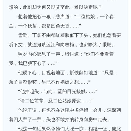
想的，此刻却为何又期艾至此，难以决定呢？
想着他把心一狠，悲声道：“二位姑娘，一个春
兰，一个秋菊，都是国色天香……”
雪勤、丁裳不由都红着脸低下了头，她们也急着要
听下文，就连鬼爪蓝江和向枝梅，也都睁大了眼睛。
照夕内心叹息了一声，暗忖道：“你们不要看着
我，我已狠下心了……”
他硬下心，目视着地面，斩铁削钉地道：“只是，
弟子自渐形秽，早已不作婚姻之想……”
“他抬起头，与向、蓝的目光接触……”
“请二位前辈，及二位姑娘原谅……”
他说了话，再也不在这院中多停留一会儿，深深朝
着四人拜了一拜，头也不敢抬的转身向房中走去。
他这一句话果然令她们大吃一惊，相继一怔，彼此