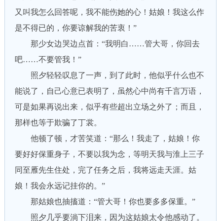
又叫我怎么回答呢，我不能伤她的心！姑娘！我这么作
是不得已的，你要谅解我的苦衷！”
那少女边哭边点首：“我明白……管大哥，你回去
吧……不要管我！”
照夕轻轻叹息了一声，到了此时，他似乎什么也不
能说了，自己心意已表明了，虽然心中尚有千言万语，
可是如果再说出来，似乎有些超出立场之外了；而且，
那样也等于欺骗了丁裳。
他顿了顿，才苦笑道：“那么！我走了，姑娘！你
要好好保重身子，不要以我为念，等明天我与淮上三子
同至雁先生住处，完了任务之后，我将远走天涯。姑
娘！我会永远记挂你的。”
那姑娘也抽搐道：“管大哥！你也要多多保重。”
照夕几乎要淌下泪来，因为这姑娘太令他感动了。