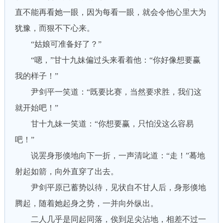
直不能再看她一眼，因为每看一眼，就会令他心里大为
犹豫，而狠不下心来。
“姑娘可准备好了？”
“嗯，”甘十九妹偏过头来看着他：“你好像想要赢
我的样子！”
尹剑平一笑道：“既要比赛，当然要求胜，我们这
就开始吧！”
甘十九妹一笑道：“你想要赢，只怕没这么容易
吧！”
说罢身形倏地向下一折，一声清叱道：“走！”蓦地
射起如箭，向外直穿了出去。
尹剑平原已蓄势以待，见状自不甘人后，身形倏地
腾起，随着她起身之势，一并向外纵出。
二人几乎是同起同落，俟到足尖沾地，相差不过一