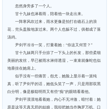
忽然身旁多了一个人。
甘十九妹也淋着雨，陪着他一块走出来。
一阵寒风吹过来，雨水更像是拍打在礁石上的浪
花，兜头盖脸地泼过来。两个人也躲不过，俱都成了落
汤鸡。
尹剑平冷冷一笑，打量着她：“你这又何苦？”
甘十九妹两只手分掠了一下头上的长发，那些柔细
美丽的发丝，早已被雨水淋得透湿，一束束就像蛇也似
地垂挂在她肩上。
似乎没有一些痛苦，怨尤，她脸上显示着一派纯
真，听了尹剑平的话，她低头笑了一声，只是用那双黑
白分明，像是极聪明而又有些“痴”的眼睛看着他。
尹剑平漠漠地看着她，内心不无冲激，暗忖着：她
原是这等天真无邪的姑娘，我却把她当作胸罗万机、口