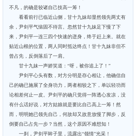
不凡，的确是较诸自己技高一筹！
看看前行已临近山侧，甘十九妹却显然领先两丈有
余，尹剑平气恼固不待言。忽然甘十九妹足下慢了下
来，尹剑平一连三四个快速的迸身，终于赶上来。就在
贴近山根的位置，两人同时抵达终点！甘十九妹非但不
曾占先，反倒落后了一肩。
甘十九妹一声娇笑道：“呀，被你追上了！”
尹剑平心头有数，对方分明是存心相让，他确信自
己的确已施展了全身功力，两者相较之下，单以轻功而
论相差何止一皮。尹剑平的确只觉得一阵透心发凉，没
有什么话好说，对方姑娘就是要比自己高上一筹！然
而，明明她已领先自己，何故却又故意放慢了脚步，反
倒要自己占先一步？当然，这个原因不难想知！
一刹，尹剑平眸子里，流露出“领情”光采！