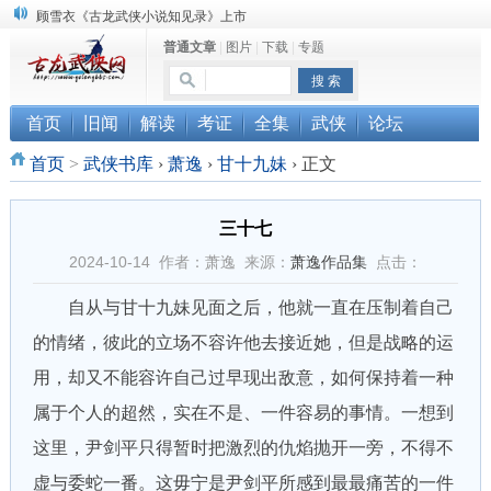
顾雪衣《古龙武侠小说知见录》上市
普通文章
|
图片
|
下载
|
专题
“武侠书库”查缺补漏活动圆满结束
《古龙小说原貌探究》修订版已上市
首页
旧闻
解读
考证
全集
武侠
论坛
首页
>
武侠书库
›
萧逸
›
甘十九妹
›
正文
三十七
2024-10-14 作者：萧逸 来源：
萧逸作品集
点击：
自从与甘十九妹见面之后，他就一直在压制着自己
的情绪，彼此的立场不容许他去接近她，但是战略的运
用，却又不能容许自己过早现出敌意，如何保持着一种
属于个人的超然，实在不是、一件容易的事情。一想到
这里，尹剑平只得暂时把激烈的仇焰抛开一旁，不得不
虚与委蛇一番。这毋宁是尹剑平所感到最最痛苦的一件