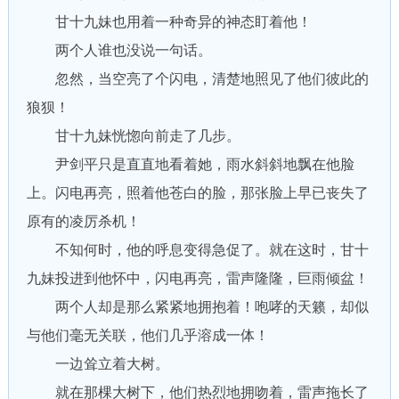
甘十九妹也用着一种奇异的神态盯着他！
两个人谁也没说一句话。
忽然，当空亮了个闪电，清楚地照见了他们彼此的
狼狈！
甘十九妹恍惚向前走了几步。
尹剑平只是直直地看着她，雨水斜斜地飘在他脸
上。闪电再亮，照着他苍白的脸，那张脸上早已丧失了
原有的凌厉杀机！
不知何时，他的呼息变得急促了。就在这时，甘十
九妹投进到他怀中，闪电再亮，雷声隆隆，巨雨倾盆！
两个人却是那么紧紧地拥抱着！咆哮的天籁，却似
与他们毫无关联，他们几乎溶成一体！
一边耸立着大树。
就在那棵大树下，他们热烈地拥吻着，雷声拖长了