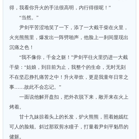
得，我看你升火的手法很高明，内行得很呢！”
“当然。”
尹剑平苦涩地笑了一下，添了一大截干柴在火里，
火光熊熊里，爆发出一阵劈啪声，他脸上一刹间显现出
沉痛之色！
“我不像你，千金之躯！”尹剑平往火里扔进一大截
干柴：“姑娘，到目前为止，我整个的生命，无时无刻
不在坚忍挣扎痛苦之中！升火举炊，更是我童年日常之
事……故此不会忘记。”
一面说他解开盘扣，把外衣脱下来，敞开来在火上
烤着。
甘十九妹掠着头上的长发，炉火熊熊，照着她嫣红
可人的脸颊。斜过那双剪水瞳子，打量着尹剑平魁昂的
健躯。