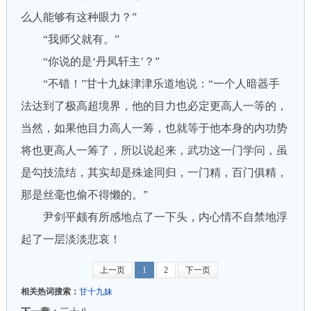
么人能够有这种眼力？”
“我师父就有。”
“你说的是‘丹凤轩主’？”
“不错！”甘十九妹津津乐道地说：“一个人暗器手
法达到了极高超境界，他的目力也必定更高人一等的，
当然，如果他目力高人一筹，也就等于他本身的内功势
将也更高人一筹了，所以说起来，武功这一门学问，虽
是勾技流结，其实却是殊途同归，一门精，百门俱精，
那是丝毫也偷不得懒的。”
尹剑平颇有所感地点了一下头，内心情不自禁地浮
起了一层淡淡悲哀！
上一页
1
2
下一页
相关热词搜索：
甘十九妹