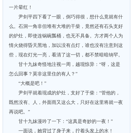
一片晕红！
尹剑平四下看了一眼，倒巧得很，想什么竟就有什
么。石洞一角非但堆有大堆的干柴，竟然还有石头支好
的炉灶，即使连锅碗瓢桶，也无不具备。方才两个人为
情火烧得昏天黑地，加以没有点灯，谁也没有注意到这
些，现在灯光一亮，看清了这一切，都不禁暗暗纳罕。
甘十九妹奇怪地注视一周，越现惊异：“呀，这是
怎么回事？莫非这里住的有人？”
“大概是吧！”
尹剑平就着现成的炉灶，支好了于柴：“管他的，
既然没有、人，外面雨又这么大，只好在这里将就一夜
再说吧。”
甘十九妹漫吟了一下：“这真是奇妙的一夜！”
一面说，她背过了身子来，拧着头发上的水！