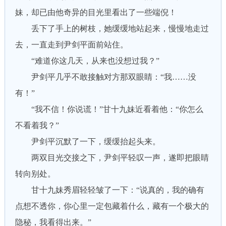
妹，却已由他奇异的目光里看出了一些端倪！
丢下了手上的树枝，她缓缓地站起来，慢慢地走过
去，一直走到尹剑平面前站住。
“难道你这几天，从来也没想过我？”
尹剑平几乎不敢接触对方那双眼睛：“我……没
有！”
“我不信！你说谎！”甘十九妹近看着他：“你怎么
不看着我？”
尹剑平沉默了一下，缓缓抬起头来。
两双目光交接之下，尹剑平轻叹一声，遂即把眼睛
转向别处。
甘十九妹秀眉轻轻皱了一下：“说真的，我的确有
点想不透你，你心里一定包藏着什么，藏有一个极大的
隐秘，我看得出来。”