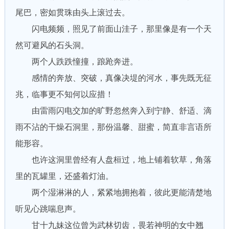
尾巴，密如贯珠由头上滚过去。
闪电频频，照见了前面山洼子，那里像是有一个天
然可避风的石头洞。
两个人跌跌憧撞，踉跄奔进。
感情的奔放、突破，真像决堤的河水，事先既无征
兆，临事更不知何以应措！
由雷雨闪电交加的旷野忽然奔入到宁静、舒适、滴
雨不沾的干燥石洞里，那份温馨、甜蜜，简直非言语所
能形容。
也许这洞里曾经有人盘桓过，地上铺着软草，角落
里的瓦罐里，还盛着灯油。
两个湿淋淋的人，紧紧地拥抱着，彼此更能清楚地
听见心跳喘息声。
甘十九妹这位曾为武林切齿，畏若神明的女中翘