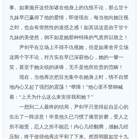
事。如果抛开这些加诸在他身上的仇恨不论，那么甘十
九妹早已赢得了他的爱情，即使现在，每当他向她注视
之时，也会有突然性的迷惑之感！如其说这是由于甘十
九妹的美使然，倒不如是她那种特殊的气质所以致之！
尹剑平在立场上不得不仇视她，但是如果舍开立场
这两个字不论，对方实在早已深获他心，她的一颦一
笑，甚至于她尖锐的谈锋，无不是他所欣赏的范畴！
现在，当他再次把目光集中在她身上时，情不自禁
地内心又起了强烈的震荡！“孽障！”他心里不禁呐喊
着：“上天为什么这么来安排我和她？”
一想到二人最终的结局，尹剑平只觉得起自足心的
生出了一阵凉意！毕竟他久已习惯了痛苦折磨，受人之
所不能受，忍人之所不能忍！内心几经翻腾，感触几经
压制，终于使得他再次平和了下来。然而明眼如甘十九