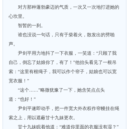
对方那种蓬勃豪迈的气质，一次又一次地打进她的
心坎里。
智暂的一刹。
谁也没说一句话，只有于柴着火，散发出的劈啪
声。
尹剑平用力地抖了一下衣服，一笑道：“只顾了我
自己，倒忘了姑娘你了，有了！”他抬头看见了一根吊
索：“这里有根绳子，我可以作个帘子，姑娘也可以宽
宽衣服！”
“这个……”略微犹豫了一下，她含笑点点头
道：“也好！”
尹剑平遂即动手，把一件宽大外衣权作帘幔挂在绳
索之上，用以遮蔽甘十九妹更衣。
甘十九妹睨着他道：“难道你里面的衣服没有湿？”