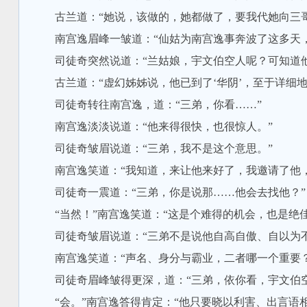
古兰道：“她说，该做的，她都做了，要我代她向三哥
南宫逸眉峰一皱道：“仙姑为南宫逸事奔波了这多天，
司徒奇突然说道：“兰姑娘，宇文伯空人呢？可知道他
古兰道：“虚幻姊姊说，他已到了‘华阴’，至于详细地
司徒奇转往南宫逸，道：“三弟，你看……”
南宫逸淡淡说道：“他来得很快，也很惊人。”
司徒奇皱眉说道：“三弟，我不是这个意思。”
南宫逸笑道：“我知道，来让他来好了，我邀请了他，
司徒奇一震道：“三弟，你是说那……他会去找他？”
“当然！”南宫逸笑道：“这是个难得的机会，也是绝佳
司徒奇皱眉说道：“三弟不是说他自高自傲、自以为不
南宫逸笑道：“声名、身分与霸业，二者哪一个重要？
司徒奇眉峰皱得更深，道：“三弟，依你看，宇文伯空
“会。”南宫逸答得肯定：“他只要晓以利害、出言语相