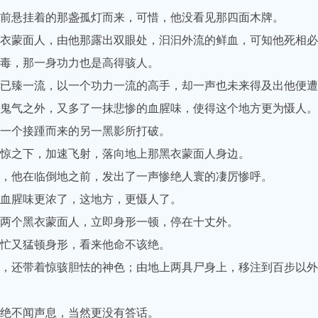
悬挂着的那盏孤灯而来，可惜，他没看见那四面木牌。
蒙面人，由他那露出双眼处，汩汩外流的鲜血，可知他死相必
毒，那一身功力也是高得骇人。
臻一流，以一个功力一流的高手，却一声也未来得及出他便遭
气之外，又多了一抹悲惨的血腥味，使得这个地方更为慑人。
一个接踵而来的另一黑影所打破。
惊之下，加速飞射，落向地上那黑衣蒙面人身边。
，他在临倒地之前，发出了一声惨绝人寰的凄厉惨呼。
血腥味更浓了，这地方，更慑人了。
两个黑衣蒙面人，立即身形一顿，停在十丈外。
忙又猛顿身形，看来他命不该绝。
还带着惊骇胆怯的神色；由地上两具尸身上，移注到百步以外，
绝不闻声息，当然更没有答话。