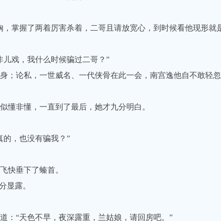
，掌握了两着厉害杀着，二哥且请放宽心，到时候看他现形就是
儿戏，我什么时候骗过二哥？”
；论私，一世威名、一代侠骨在此一会，南宫逸他自不敢轻忽
似懂非懂，一直到了最后，她才九分明白。
的，也没有骗我？”
飞快垂下了螓首。
分显露。
：“天色不早，夜深露重，兰姑娘，请回房吧。”