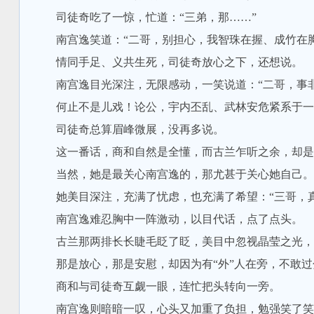
司徒奇吃了一惊，忙道：“三弟，那……”
南宫逸笑道：“二哥，别担心，我智珠在握、成竹在胸
情同手足、义共生死，司徒奇放心之下，还想说。
南宫逸目光深注，无限感动，一笑说道：“二哥，事非
何止不是儿戏！论公，宇内丕乱、武林安危紧系于一身
司徒奇总算眉峰微展，没再多说。
这一番话，商和自然是全懂，而古兰乍听之余，却是
当然，她是最关心南宫逸的，那尤甚于关心她自己。
她美目深注，充满了忧虑，也充满了希望：“三哥，真
南宫逸难忍胸中一阵激动，以目代话，点了点头。
古兰那两排长长睫毛眨了眨，美目中忽视晶莹之光，
那是放心，那是安慰，却因为有“外”人在旁，不敢过
商和与司徒奇互觑一眼，连忙把头转向一旁。
南宫逸则暗暗一叹，心头又加重了负担，勉强笑了笑道