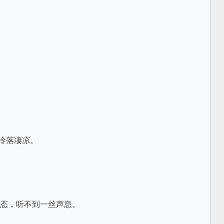
冷落凄凉。
态，听不到一丝声息。