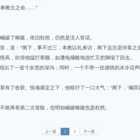
奉教主之命……”
喊破了喉咙，依旧枉然，仍然是没人答话。
，道：“阁下，事不过三，本教以礼来访，阁下这岂是待客之道
风，吹得他猛打寒颤，如遭电殛般地连忙又把脚缩了回去。
现出了一道寸余宽的深沟；同时，一个不带一丝感情的冰冷话声
了收获。惊魂甫定之下，他暗吁了一口大气：“阁下，‘幽冥四
不敢再有第二次冒险，也明知喊破喉咙也是枉然。
上一页
1
2
下一页