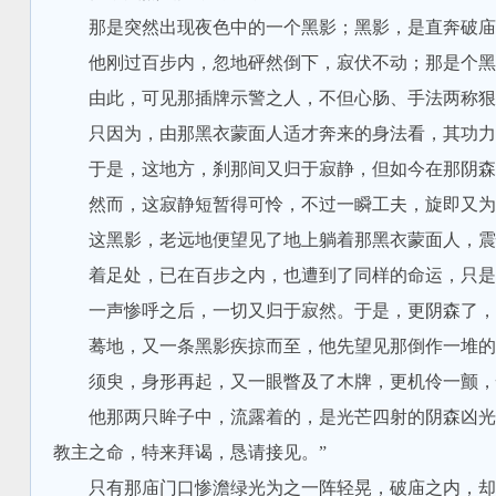
那是突然出现夜色中的一个黑影；黑影，是直奔破庙前
他刚过百步内，忽地砰然倒下，寂伏不动；那是个黑衣
由此，可见那插牌示警之人，不但心肠、手法两称狠
只因为，由那黑衣蒙面人适才奔来的身法看，其功力已
于是，这地方，刹那间又归于寂静，但如今在那阴森鬼
然而，这寂静短暂得可怜，不过一瞬工夫，旋即又为
这黑影，老远地便望见了地上躺着那黑衣蒙面人，震
着足处，已在百步之内，也遭到了同样的命运，只是
一声惨呼之后，一切又归于寂然。于是，更阴森了，
蓦地，又一条黑影疾掠而至，他先望见那倒作一堆的
须臾，身形再起，又一眼瞥及了木牌，更机伶一颤，
他那两只眸子中，流露着的，是光芒四射的阴森凶光，
教主之命，特来拜谒，恳请接见。”
只有那庙门口惨澹绿光为之一阵轻晃，破庙之内，却