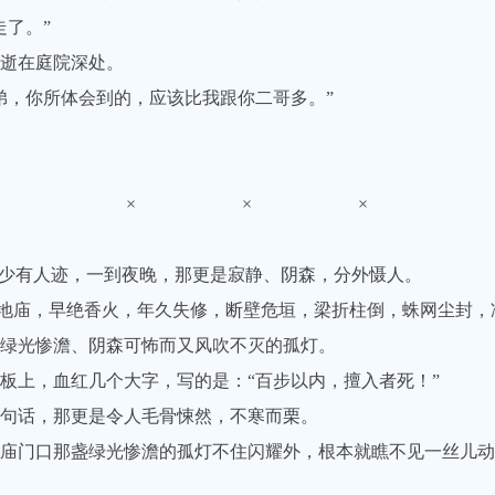
了。”
逝在庭院深处。
，你所体会到的，应该比我跟你二哥多。”
× × ×
少有人迹，一到夜晚，那更是寂静、阴森，分外慑人。
地庙，早绝香火，年久失修，断壁危垣，梁折柱倒，蛛网尘封，
绿光惨澹、阴森可怖而又风吹不灭的孤灯。
上，血红几个大字，写的是：“百步以内，擅入者死！”
句话，那更是令人毛骨悚然，不寒而栗。
门口那盏绿光惨澹的孤灯不住闪耀外，根本就瞧不见一丝儿动