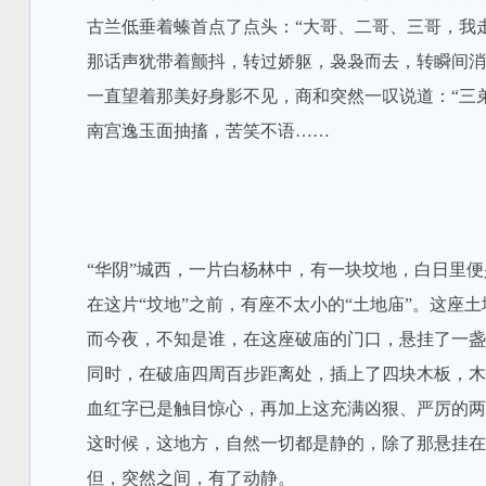
古兰低垂着螓首点了点头：“大哥、二哥、三哥，我走
那话声犹带着颤抖，转过娇躯，袅袅而去，转瞬间消
一直望着那美好身影不见，商和突然一叹说道：“三弟
南宫逸玉面抽搐，苦笑不语……
“华阴”城西，一片白杨林中，有一块坟地，白日里便
在这片“坟地”之前，有座不太小的“土地庙”。这座土
而今夜，不知是谁，在这座破庙的门口，悬挂了一盏
同时，在破庙四周百步距离处，插上了四块木板，木板
血红字已是触目惊心，再加上这充满凶狠、严厉的两
这时候，这地方，自然一切都是静的，除了那悬挂在庙
但，突然之间，有了动静。