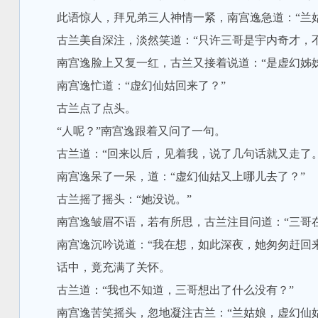
此语惊人，拜兄弟三人神情一紧，南宫逸急道：“兰姑
古兰美自深注，淡然笑道：“只许三哥是宇内奇才，不
南宫逸脸上又复一红，古兰又接着说道：“是虚幻姊姊
南宫逸忙道：“虚幻仙姑回来了？”
古兰点了点头。
“人呢？”南宫逸跟着又问了一句。
古兰道：“回来以后，见着我，说了几句话就又走了。
南宫逸呆了一呆，道：“虚幻仙姑又上哪儿去了？”
古兰摇了摇头：“她没说。”
南宫逸皱眉不语，若有所思，古兰注目问道：“三哥在
南宫逸沉吟说道：“我在想，如此深夜，她匆匆赶回来
话中，竟充满了关怀。
古兰道：“我也不知道，三哥想出了什么没有？”
南宫逸苦笑摇头，忽地凝注古兰：“兰姑娘，虚幻仙姑