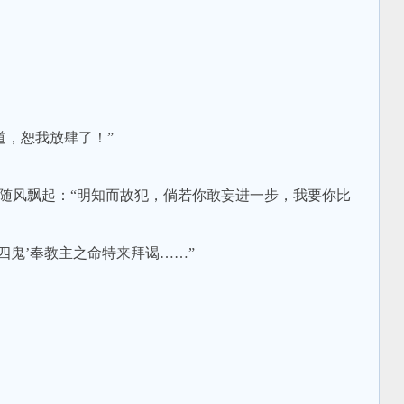
，恕我放肆了！”
随风飘起：“明知而故犯，倘若你敢妄进一步，我要你比
鬼’奉教主之命特来拜谒……”