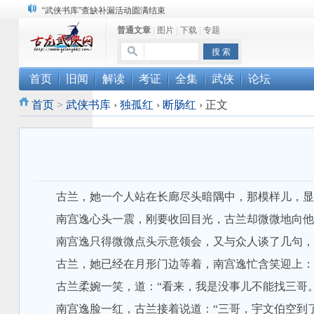
“武侠书库”查缺补漏活动圆满结束
普通文章
|
图片
|
下载
|
专题
《古龙小说原貌探究》修订版已上市
顾雪衣《古龙武侠小说知见录》上市
首页
旧闻
解读
考证
全集
武侠
论坛
首页
>
武侠书库
›
独孤红
›
断肠红
›
正文
古兰，她一个人站在长廊尽头暗隅中，那模样儿，显
南宫逸心头一震，刚要收回目光，古兰却微微地向他
南宫逸只得微微点头示意领会，又与众人谈了几句，
古兰，她已经在月形门边等着，南宫逸忙含笑迎上：“
古兰柔婉一笑，道：“看来，我是没事儿不能找三哥。
南宫逸脸一红，古兰接着说道：“三哥，宇文伯空到了