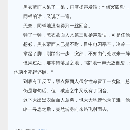
黑衣蒙面人呆了一呆，再度扬声发话：“‘幽冥四鬼’，
同样的话，又说了一遍。
无奈，同样地没有得到一丝回音。
顿了一顿，黑衣蒙面人又第三度扬声发话，可是任他
想必，黑衣蒙面人已是不耐，目中电闪寒芒，冷冷一笑
举起了脚，刚踏出一步，突然，不知由何处吹来一阵怪
怪风过处，那本待落足之地，“嗤”地一声无故自裂，
他两个死得还惨。”
到底有了反应，黑衣蒙面人虽拿性命冒了一次险，总算有
仍是那句话。但，破庙之中又没有了回音。
这下大出黑衣蒙面人意料，也大大地使他为了难，他
略一寻思之后，突然转身向来路飞射而去。