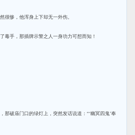
然很惨，他浑身上下却无一外伤。
了毒手，那插牌示警之人一身功力可想而知！
那破庙门口的绿灯上，突然发话说道：“‘幽冥四鬼’奉