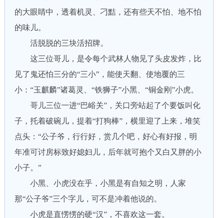
的大眼睛中，透着机灵、刁黠，还有些天不怕、地不怕
的味儿。
活脱脱的三块活招牌。
这三位哥儿，是令每个武林人物见了头皮发炸，比
见了鬼还怕三分的“三小”，能使天翻、使地覆的三
小：“玉麒麟”诸葛灵、“铁狮子”小黑、“铜金刚”小虎。
哥儿三位一进“巴峪关”，关口旁站起了个要饭叫化
子，托着破碗儿，提着“打狗棒”，横里迎了上来，堆笑
点头：“公子爷，行行好，赏几个吧，好心有好报，明
年准可讨房标致好媳妇儿，后年就可抱个又白又胖的小
小子。”
小黑、小虎没在乎，小黑是有自知之明，人家
那“公子爷”三个字儿，可不是冲着他说的。
小虎是直愣愣的硬“汉”，不喜欢这一套。