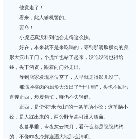
他竟走了！
看来，此人够机警的。
要命！
小虎还真没料到他会走得这么快。
好在，本来就不是来吃喝的，等到那满脸横肉的彪
形大汉出了门，小虎忙也站了起来，没吃没喝也得给
钱，丢下酒资，跟着向门外走出。
等到店家发现座位空了，人早就走得影儿没了。
那满脸横肉的彪形大汉出了“十里铺”，头也不回地
直奔正西，步履匆忙，唯仍不失轻健。
正西，是傍依“米仓山”的一条羊肠小径；这羊肠小
径，是人踩出来的，两旁野草高可没人膝盖。
夜幕早垂，今夜灰云掩月，看什么都是隐隐约约
的，不像昨夜冷辉遍洒大地那么清明。