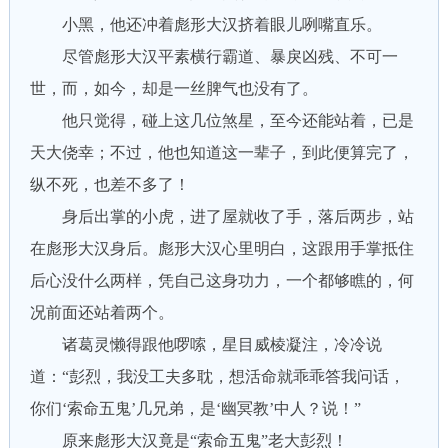
小黑，他还冲着彪形大汉挤着眼儿咧嘴直乐。
尽管彪形大汉平素横行霸道、暴戾凶残、不可一
世，而，如今，却是一丝脾气也没有了。
他只觉得，碰上这几位煞星，至今还能站着，已是
天大侥幸；不过，他也知道这一辈子，到此便算完了，
纵不死，也差不多了！
身后出掌的小虎，进了屋就收了手，落后两步，站
在彪形大汉身后。彪形大汉心里明白，这跟用手掌抵住
后心没什么两样，凭自己这身功力，一个都够瞧的，何
况前面还站着两个。
诸葛灵懒得跟他啰嗦，星目威棱凝注，冷冷说
道：“彭烈，我没工夫多耽，想活命就乖乖答我问话，
你们‘索命五鬼’几兄弟，是‘幽冥教’中人？说！”
原来彪形大汉竟是“索命五鬼”老大彭烈！