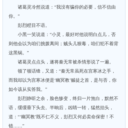
诸葛灵冷然说道：“我没有骗你的必要，信不信由
你。”
彭烈瞪目不语。
小黑一笑说道：“小灵，最好对他说明白点儿，否
则他会以为咱们挑拨离间；贼头儿狠毒，咱们犯不着背
这黑锅。”
诸葛灵点点头，遂将秦无常被杀情形说了一遍。
顿了顿话锋，又道：“秦无常虽死在宫寒冰之手，
而我却以为宫寒冰便是‘幽冥教’贼徒之首，是与否，你
如今该从实答我。”
彭烈静听之余，脸色惨变，终归一片煞白，默然不
语，缓缓垂下头去。半晌后，凶睛一转，猛然抬头，
道：“‘幽冥教’既不仁不义，彭烈又何必卖命保密！不
错……”