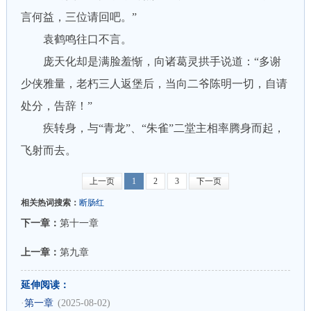
言何益，三位请回吧。”
袁鹤鸣往口不言。
庞天化却是满脸羞惭，向诸葛灵拱手说道：“多谢
少侠雅量，老朽三人返堡后，当向二爷陈明一切，自请
处分，告辞！”
疾转身，与“青龙”、“朱雀”二堂主相率腾身而起，
飞射而去。
上一页
1
2
3
下一页
相关热词搜索：
断肠红
下一章：
第十一章
上一章：
第九章
延伸阅读：
·
第一章
(2025-08-02)