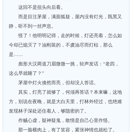
这回不是扭头向后看。
而是目注茅屋，满面狐疑，屋内没有灯光，既黑又
静，听不到一丝声息。
怪了！他明明记得，走的时候，灯还亮着，怎么如
今却已熄灭了？油刚装的，不虞油尽而灯枯，那么
是……
彪形大汉两道刀眉微微一挑，轻声发话：“老四，
这么早就睡了？”
茅屋中灯火倏然而亮，但却没人答话。
其实，灯亮了就够了，何须再答话？本来嘛，这地
方，别说在夜晚，就是大白天里，打林外经过，也绝难
发现林子深处还住着人，够隐密的了。
作贼心虚，疑神疑鬼，敢情是自己心里作怪。
那一脸横肉上，有了笑容，紧张神情也就松了。