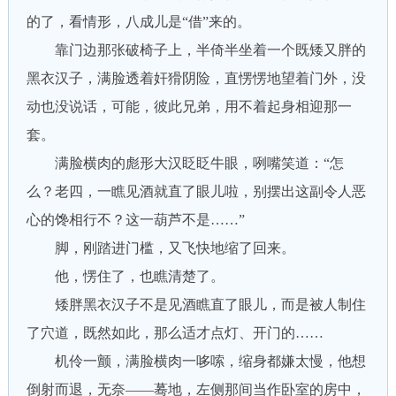
的了，看情形，八成儿是“借”来的。
靠门边那张破椅子上，半倚半坐着一个既矮又胖的
黑衣汉子，满脸透着奸猾阴险，直愣愣地望着门外，没
动也没说话，可能，彼此兄弟，用不着起身相迎那一
套。
满脸横肉的彪形大汉眨眨牛眼，咧嘴笑道：“怎
么？老四，一瞧见酒就直了眼儿啦，别摆出这副令人恶
心的馋相行不？这一葫芦不是……”
脚，刚踏进门槛，又飞快地缩了回来。
他，愣住了，也瞧清楚了。
矮胖黑衣汉子不是见酒瞧直了眼儿，而是被人制住
了穴道，既然如此，那么适才点灯、开门的……
机伶一颤，满脸横肉一哆嗦，缩身都嫌太慢，他想
倒射而退，无奈——蓦地，左侧那间当作卧室的房中，