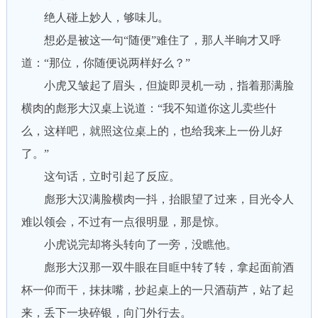
绝人碰上妙人，够味儿。
想必是被这一句“随便”难住了，那人半晌才又呼
道：“那位，你随便说两样好么？”
小虎又皱起了眉头，但旋即灵机一动，指着那满脸
横肉的彪形大汉桌上说道：“我不知道你这儿卖些什
么，这样吧，就照这位桌上的，也给我来上一份儿好
了。”
这句话，立时引起了反应。
彪形大汉满脸横肉一抖，抬眼望了过来，目光令人
难以领会，不过有一点很明显，那是惊。
小虎说完却将头转向了一旁，没瞧他。
彪形大汉那一双牛眼在目眶中转了转，拿起面前酒
杯一仰而干，抹抹嘴，抄起桌上的一只酒葫芦，站了起
来，丢下一块碎银，向门外行去。