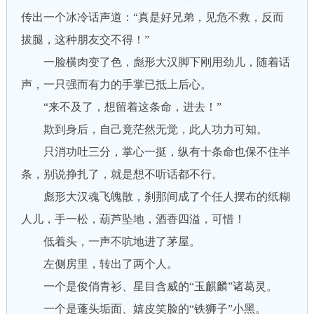
传出一个冰冷话声道：“真是好兄弟，见危不救，反而
拔腿，这种朋友交不得！”
一脸横肉变了色，彪形大汉脚下刚用劲儿，随着话
声，一只强而有力的手掌已抵上后心。
“来不及了，想留着这条命，进去！”
欺到身后，自己竟茫然无觉，此人功力可知。
只消功吐三分，掌心一挺，纵有十条命也保不住半
条，别说挣扎了，就是想不听话都不行。
彪形大汉魂飞魄散，刹那间成了个任人摆布的纸糊
人儿，手一松，葫芦坠地，酒香四溢，可惜！
低着头，一声不吭地进了茅屋。
左侧房里，转出了两个人。
一个是俊俏青衫、星目含威的“玉麒麟”诸葛灵。
一个是蓬头垢面、嬉皮笑脸的“铁狮子”小黑。