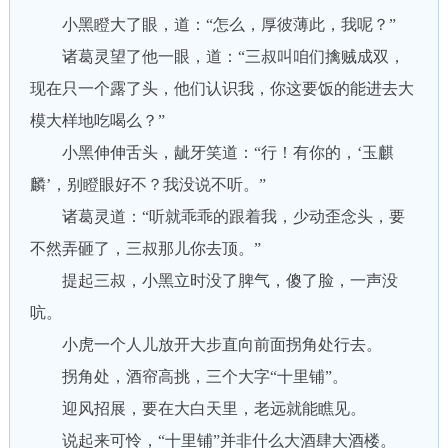
小黑瞪大了眼，道：“怎么，厚彼薄此，我呢？”
诸葛灵望了他一眼，道：“三叔叫咱们擒贼成双，
现在只一个露了头，他们认识我，你这要饭的能进去大
模大样地吃喝么？”
小黑伸伸舌头，龇牙笑道：“行！有你的，‘玉麒
麟’，别瞪眼好不？我没说不听。”
诸葛灵道：“听就乖乖的跟着我，少动歪念头，要
不然弄砸了，三叔那儿你去顶。”
提起三叔，小黑立时没了脾气，傻了脸，一声没
吭。
小虎一个人儿放开大步直向前面拐角处行去。
拐角处，酒帘高挑，三个大字“十里铺”。
迎风招展，要在大白天里，老远就能瞧见。
说起来可怜，“十里铺”并非什么大酒肆大酒楼。