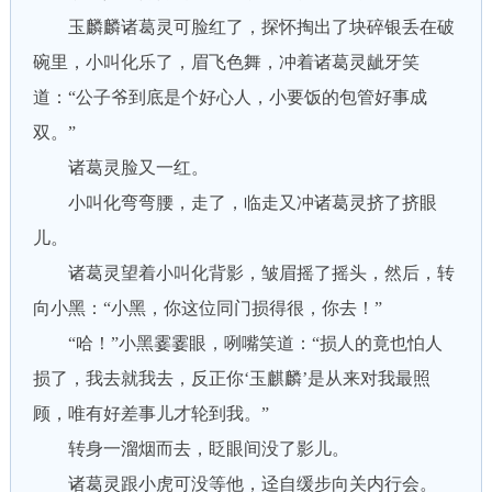
玉麟麟诸葛灵可脸红了，探怀掏出了块碎银丢在破
碗里，小叫化乐了，眉飞色舞，冲着诸葛灵龇牙笑
道：“公子爷到底是个好心人，小要饭的包管好事成
双。”
诸葛灵脸又一红。
小叫化弯弯腰，走了，临走又冲诸葛灵挤了挤眼
儿。
诸葛灵望着小叫化背影，皱眉摇了摇头，然后，转
向小黑：“小黑，你这位同门损得很，你去！”
“哈！”小黑霎霎眼，咧嘴笑道：“损人的竟也怕人
损了，我去就我去，反正你‘玉麒麟’是从来对我最照
顾，唯有好差事儿才轮到我。”
转身一溜烟而去，眨眼间没了影儿。
诸葛灵跟小虎可没等他，迳自缓步向关内行会。