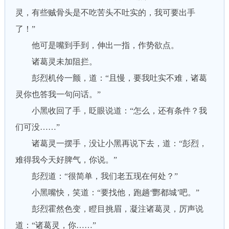
灵，有些贼骨头是不吃苦头不吐实的，我可要出手
了！”
他可是嘴到手到，伸出一指，作势欲点。
诸葛灵未加阻拦。
彭烈机伶一颤，道：“且慢，要我吐实不难，诸葛
灵你也答我一句问话。”
小黑收回了手，眨眼说道：“怎么，还有条件？我
们可没……”
诸葛灵一摆手，没让小黑再说下去，道：“彭烈，
难得我今天好脾气，你说。”
彭烈道：“很简单，我们老五现在何处？”
小黑嘴快，笑道：“要找他，跑趟‘酆都城’吧。”
彭烈霍然色变，瞪目挑眉，凝注诸葛灵，厉声说
道：“诸葛灵，你……”