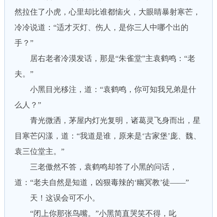
然拉住了小虎，心里却比谁都恼火，大眼睛暴射寒芒，
冷冷说道：“适才灭灯、伤人，是你三人中哪个出的
手？”
居右老者冷漠发话，那是“朱雀堂”主袁鹤鸣：“老
夫。”
小黑目光移注，道：“袁鹤鸣，你可知我兄弟是什
么人？”
青光微洒，茅屋内灯光复明，诸葛灵飞身而出，星
目寒芒闪漾，道：“我道是谁，原来是‘古家堡’庞、魏、
袁三位堂主。”
三老傲然不答，袁鹤鸣却答了小黑的问话，
道：“老夫自然是知道，凶狠毒辣的‘幽冥教’徒——”
天！这误会可不小。
“闭上你那张鸟嘴。”小黑简直哭笑不得，叱