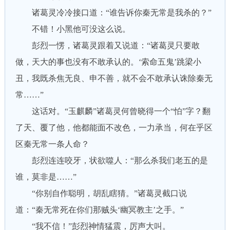
诸葛灵冷冷接口道：“谁告诉你秦无常是我杀的？”
不错！小黑他可没这么说。
彭烈一愣，诸葛灵跟着又说道：“诸葛灵只要敢
做，天大的事也没有不敢承认的。‘索命五鬼’跳梁小
丑，我既杀焦无良、申不善，就不会不敢承认诛除秦无
常……”
这话对。“玉麒麟”诸葛灵何曾晓得一个“怕”字？翻
了天、覆了他，他都能面不改色，一力承当，何在乎区
区秦无常一条人命？
彭烈连连咬牙，状欲噬人：“那么杀我们老五的是
谁，莫非是……”
“你别自作聪明，胡乱瞎猜。”诸葛灵截口说
道：“秦无常死在你们那贼头‘幽冥教主’之手。”
“我不信！”彭烈神情猛震，厉声大叫。