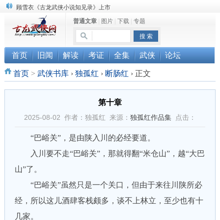
“武侠书库”查缺补漏活动圆满结束
普通文章
|
图片
|
下载
|
专题
《古龙小说原貌探究》修订版已上市
首页
旧闻
解读
考证
全集
武侠
论坛
首页
>
武侠书库
›
独孤红
›
断肠红
›
正文
第十章
2025-08-02 作者：独孤红 来源：
独孤红作品集
点击：
“巴峪关”，是由陕入川的必经要道。
入川要不走“巴峪关”，那就得翻“米仓山”，越“大巴
山”了。
“巴峪关”虽然只是一个关口，但由于来往川陕所必
经，所以这儿酒肆客栈颇多，谈不上林立，至少也有十
几家。