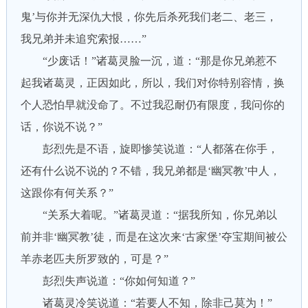
鬼’与你并无深仇大恨，你先后杀死我们老二、老三，
我兄弟并未追究索报……”
“少废话！”诸葛灵脸一沉，道：“那是你兄弟惹不
起我诸葛灵，正因如此，所以，我们对你特别容情，换
个人恐怕早就没命了。不过我忍耐仍有限度，我问你的
话，你说不说？”
彭烈先是不语，旋即惨笑说道：“人都落在你手，
还有什么说不说的？不错，我兄弟都是‘幽冥教’中人，
这跟你有何关系？”
“关系大着呢。”诸葛灵道：“据我所知，你兄弟以
前并非‘幽冥教’徒，而是在这次来‘古家堡’夺宝期间被公
羊赤老匹夫所罗致的，可是？”
彭烈失声说道：“你如何知道？”
诸葛灵冷笑说道：“若要人不知，除非己莫为！”