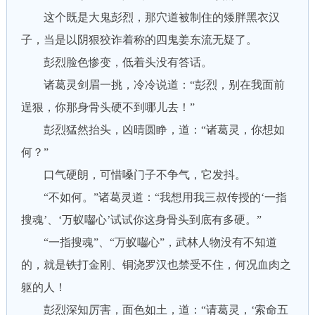
这个既是大鬼彭烈，那穴道被制住的矮胖黑衣汉
子，当是以阴狠狡诈着称的四鬼姜东流无疑了。
彭烈脸色惨变，低着头没有答话。
诸葛灵剑眉一挑，冷冷说道：“彭烈，别在我面前
逞狠，你那身骨头硬不到哪儿去！”
彭烈猛然抬头，凶晴圆睁，道：“诸葛灵，你想如
何？”
口气硬朗，可惜嗓门子不争气，它发抖。
“不如何。”诸葛灵道：“我想用我三叔传授的‘一指
搜魂’、‘万蚁囓心’试试你这身骨头到底有多硬。”
“一指搜魂”、“万蚁囓心”，武林人物没有不知道
的，就是铁打金刚、铜浇罗汉也禁受不住，何况血肉之
躯的人！
彭烈深知厉害，面色如土，道：“请葛灵，‘索命五