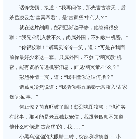
话锋微顿，接道：“我再问你，那先害古啸天，后
杀岳凌云之‘幽冥帝君’，是‘古家堡’中何人？”
就在这片刻间，彭烈已渐趋平静，他答得很狡
猾：“我兄弟刚入教不久，尚属外围，不知教中机密。”
“你很狡猾！”诸葛灵冷冷一笑，道：“可是在我面
前你最好少来这一套。只属外围，不参与‘幽冥教’机
密，能有资格传递机密消息，面见‘幽冥帝君’么？”
彭烈神情一震，道：“我不懂你这话何指？”
诸葛灵冷然说道：“我指你那五弟秦无常夜入‘古家
堡’那回事。”
何止惊？简直吓破了胆！彭烈犹图狡赖：“也许实
有此事，那可能是老五独获宠信，我跟老四却不知道，
他什么时候进‘古家堡’的，我……”
小黑乌溜溜的大眼睛二转，突然咧嘴笑道：“小