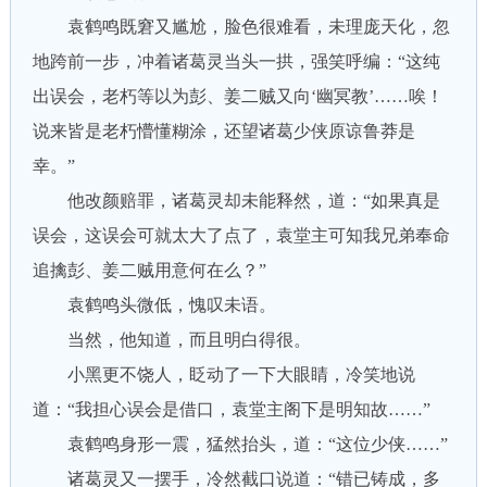
袁鹤鸣既窘又尴尬，脸色很难看，未理庞天化，忽
地跨前一步，冲着诸葛灵当头一拱，强笑呼编：“这纯
出误会，老朽等以为彭、姜二贼又向‘幽冥教’……唉！
说来皆是老朽懵懂糊涂，还望诸葛少侠原谅鲁莽是
幸。”
他改颜赔罪，诸葛灵却未能释然，道：“如果真是
误会，这误会可就太大了点了，袁堂主可知我兄弟奉命
追擒彭、姜二贼用意何在么？”
袁鹤鸣头微低，愧叹未语。
当然，他知道，而且明白得很。
小黑更不饶人，眨动了一下大眼睛，冷笑地说
道：“我担心误会是借口，袁堂主阁下是明知故……”
袁鹤鸣身形一震，猛然抬头，道：“这位少侠……”
诸葛灵又一摆手，冷然截口说道：“错已铸成，多