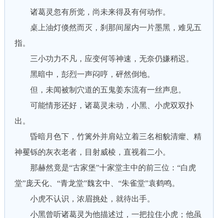
诸葛灵忽有所觉，尚未来得及有何动作。
桌上油灯倏然而灭，刹那间屋内一片墨黑，难见五
指。
三小功力不凡，应变何等神速，无奈仍嫌稍迟。
黑暗中，彭烈一声闷哼，砰然倒地。
但，未闻被制穴道的五鬼姜东流有一丝声息。
可能情形还好，诸葛灵未动，小黑、小虎双双扑
出。
昏暗月色下，竹篱外并肩站立着三名相貌清癯、精
神矍铄的灰衣老者，目射威棱，直视着二小。
那赫然竟是“古家堡”十家堂主中的前三位：“白虎
堂”庞天化、“青龙堂”魏玄中、“朱雀堂”袁鹤鸣。
小虎不认识，浓眉挑处，就待出手。
小黑曾听诸葛灵为他描述过，一把拉住小虎；他虽