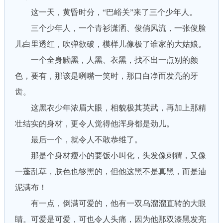
这一天，黄昏时分，“巴峪关”来了三个少年人。
三个少年人，一个青衫潇洒、俊俏风流，一张俊脸
儿白里透红，吹弹欲破，模样儿像极了谁家的大姑娘。
一个全身黝黑，人黑、衣黑，找不出一点别的颜
色，要有，那该是咧嘴一笑时，那口白净而发亮的牙
齿。
这黑衣少年浓眉大眼，相貌极其英武，再加上那精
壮结实的身材，更令人觉得他浑身都是劲儿。
最后一个，就令人不敢恭维了。
那是个身材瘦小的要饭小叫化，头发像刺猬，又像
一蓬乱草，肤色也够黑的，但他这黑不是真黑，而是油
泥满布！
有一点，倒满可爱的，他有一双乌溜溜直转的大眼
睛。可爱是可爱，可也令人头痛，因为他那双漆黑发亮