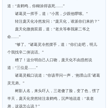
道：“袁鹤鸣，你糊涂得该死……”
诸葛灵一挥手，道：“小黑，少跟他啰嗦。”
转注庞天化冷然发问：“庞天化，谁派你们来的？”
庞天化微挑双眉，道：“老夫等奉我家二爷之
命……”
“够了。”诸葛灵冷然摆手，道：“你们走吧，明儿
个我找辛二侠说话。”
糟了！这分明自己人口吻，庞天化不由惑然说
道：“三位是……”
诸葛灵截口说道：“你该早问一声，‘抱璞山庄’诸葛
灵兄弟。”
树影人名，来头吓人，三老傻了脸，变了色，愣了
半天，庞天化突然转注袁鹤鸣，沉声地说道：“袁老
弟，这该怎么说？”