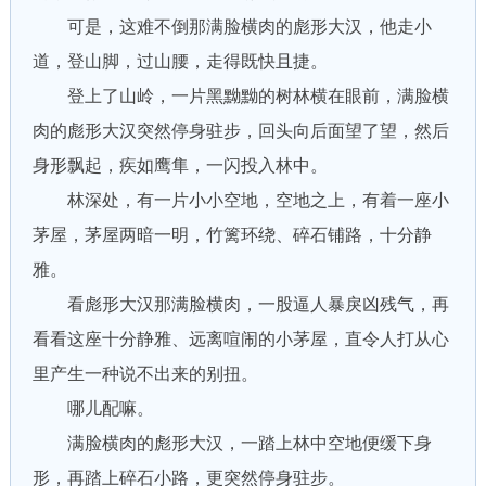
可是，这难不倒那满脸横肉的彪形大汉，他走小
道，登山脚，过山腰，走得既快且捷。
登上了山岭，一片黑黝黝的树林横在眼前，满脸横
肉的彪形大汉突然停身驻步，回头向后面望了望，然后
身形飘起，疾如鹰隼，一闪投入林中。
林深处，有一片小小空地，空地之上，有着一座小
茅屋，茅屋两暗一明，竹篱环绕、碎石铺路，十分静
雅。
看彪形大汉那满脸横肉，一股逼人暴戾凶残气，再
看看这座十分静雅、远离喧闹的小茅屋，直令人打从心
里产生一种说不出来的别扭。
哪儿配嘛。
满脸横肉的彪形大汉，一踏上林中空地便缓下身
形，再踏上碎石小路，更突然停身驻步。