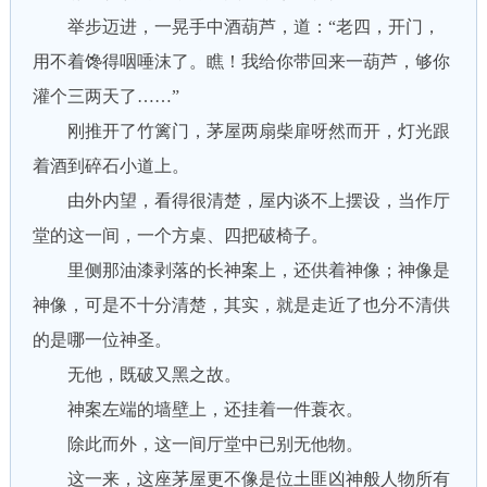
举步迈进，一晃手中酒葫芦，道：“老四，开门，
用不着馋得咽唾沫了。瞧！我给你带回来一葫芦，够你
灌个三两天了……”
刚推开了竹篱门，茅屋两扇柴扉呀然而开，灯光跟
着酒到碎石小道上。
由外内望，看得很清楚，屋内谈不上摆设，当作厅
堂的这一间，一个方桌、四把破椅子。
里侧那油漆剥落的长神案上，还供着神像；神像是
神像，可是不十分清楚，其实，就是走近了也分不清供
的是哪一位神圣。
无他，既破又黑之故。
神案左端的墙壁上，还挂着一件蓑衣。
除此而外，这一间厅堂中已别无他物。
这一来，这座茅屋更不像是位土匪凶神般人物所有