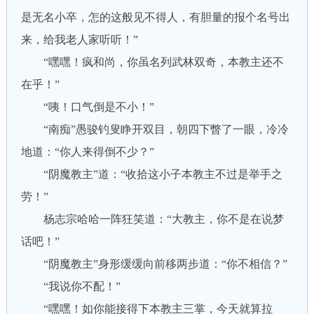
是无名小卒，怎的这般见不得人，有胆量的报个名号出
来，给我老人家听听！”
“嘿嘿！疯和尚，你虽名列武林双奇，本教主还不
在乎！”
“咦！口气倒是不小！”
“南痴”愚骏钓叟睁开双目，朝四下瞥了一眼，冷冷
地道：“你人来得倒不少？”
“阴魔教主”道：“收拾这小子本教主不过是举手之
劳！”
杨志宗哈哈一阵狂笑道：“大教主，你不是在说梦
话吧！”
“阴魔教主”身形缓缓向前移两步道：“你不相信？”
“我说你不配！”
“嘿嘿！如你能接得下本教主三掌，今天就算拉