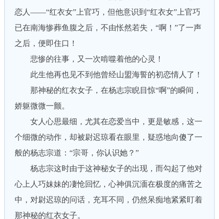
恋人——“红衣女”上官巧，但他意识到“红衣女”上官巧
已在南海惨葬鱼腹之后，不由怅然若失，“啊！”了一声
之后，便即住口！
悲惨的往事，又一次啃噬着他的心灵！
此生他再也见不到他曾经山盟海誓的初恋情人了！
那神秘的红衣女子，在杨志宗睨目惊“啊”的瞬间，
娇躯微微一颤。
女人心思最细，尤其在恋爱当中，更是敏感，这一
个细微的动作，却被尉迟琼看在眼里，疑惑地向傻了一
般的杨志宗道：“宗哥，你认识她？”
杨志宗这时由于这神秘女子的出现，而勾起了他对
心上人巧妹妹的凄怆回忆，心神俱沉湎在极度的痛苦之
中，对尉迟琼的问话，充耳不同，仍然呆痴地紧紧盯着
那神秘的红衣女子。