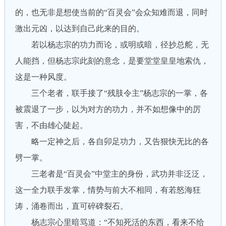
的，也无非是想使当前的“百灵会”会众知难而退，同时
激出元凶，以达到自己此来的目的。
若以杨志宗的功力而论，或明或暗，径抄总舵，无
人能挡，但杨志宗此刻的意念，是要堂堂皇皇地索仇，
这是一种风度。
三个老者，联手接了“残肢令主”杨志宗的一掌，各
被震退了一步，以为对方的功力，并不如想像中的厉
害，不由雄心陡起。
略一定神之后，各自卯足功力，又告狠快无比的各
劈一掌。
三老者是“百灵会”中堂主的身份，武功并非泛泛，
这一全力联手发掌，情势与前大不相同，有若怒海狂
涛，涌卷而出，直可碎碑裂石。
杨志宗心里暗骂道：“不知死活的东西，看来不给