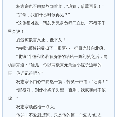
杨志宗也不由黯然颔首道：“琼妹，珍重再见！”
“宗哥，我们什么时候再见？”
“这倒很难说，请恕为兄身负师门血仇，不得不千
里奔波！”
尉迟琼欲言又止，低下头！
“南痴”愚骏钓叟扫了一眼两小，把目光转向北疯。
“北疯”半悟和尚若有所悟的哈哈一阵朗笑之后，向
杨志宗道：“娃儿，你以两极真元为这小妮子迫毒的
事，你还记得吧？”
杨志宗不由心中陡然一震，苦笑一声道：“记得！”
“那很好，别使小妮子失望，否则，我疯和尚不依
你！”
杨志宗颓然地一点头。
他并非不爱尉迟琼，只是他的第一个爱人“红衣