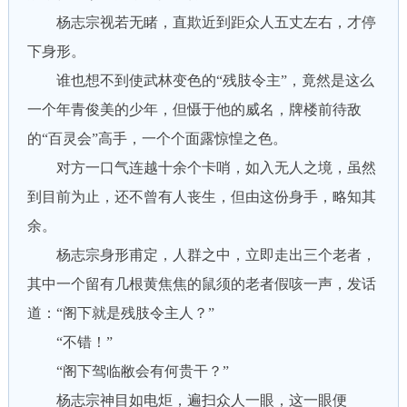
杨志宗视若无睹，直欺近到距众人五丈左右，才停
下身形。
谁也想不到使武林变色的“残肢令主”，竟然是这么
一个年青俊美的少年，但慑于他的威名，牌楼前待敌
的“百灵会”高手，一个个面露惊惶之色。
对方一口气连越十余个卡哨，如入无人之境，虽然
到目前为止，还不曾有人丧生，但由这份身手，略知其
余。
杨志宗身形甫定，人群之中，立即走出三个老者，
其中一个留有几根黄焦焦的鼠须的老者假咳一声，发话
道：“阁下就是残肢令主人？”
“不错！”
“阁下驾临敝会有何贵干？”
杨志宗神目如电炬，遍扫众人一眼，这一眼便