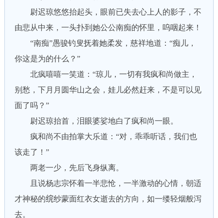
尉迟琼悠悠抬起头，眼前已失去心上人的影子，不
由悲从中来，一头扑到她公公南痴的怀里，呜咽起来！
“南痴”愚骏钓叟抚着她柔发，慈祥地道：“痴儿，
你这是为的什么？”
北疯嘻嘻一笑道：“琼儿，一切有我疯和尚做主，
别愁，下月月圆华山之会，娃儿必然赶来，不是可以见
面了吗？”
尉迟琼抬首，泪眼婆娑地白了疯和尚一眼。
疯和尚不由拍掌大乐道：“对，乖乖听话，我们也
该走了！”
两老一少，先后飞身纵离。
且说杨志宗怀着一半悲怆，一半激动的心情，朝适
才神秘的𬘫纱蒙面红衣女逝去的方向，如一缕轻烟般泻
去。