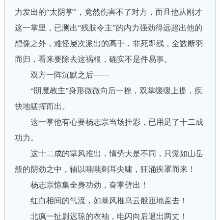
力发出的“太阴掌”，竟然伤害不了对方，而且他从刚才
这一掌里，已测出“残肢令主”的内力强劲得远超出他的
想像之外，难怪屡次派出的高手，非死即残，全数断羽
而归，看来要除去这祸根，确实不是件易事。
双方一阵沉默之后——
“阴魔教主”身形微微向后一挫，双掌缓缓上提，疾
快地猛挥而出。
这一掌他有心要杨志宗当场挂彩，已用足了十二成
功力。
这十二成的掌风推出，情势大是不同，只觉如山岳
般的阴劲之中，辅以嗤嗤刺耳尖啸，狂涌疾罩而来！
杨志宗惊集全身功劲，奋掌劈出！
红白相间的气流，如暴风推乌云般匝地盖去！
北疯一扯尉迟琼的衣袖，电闪向后退出两丈！