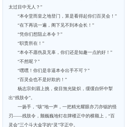
太过目中无人？”
“本令堂而皇之地登门，算是看得起你们百灵会！”
“在下再说一遍，阁下见不到本会长！”
“凭你们想阻止本令？”
“职责所在！”
“本令不愿伤及无辜，你们还是知趣一点的好！”
“不然呢？”
“嘿嘿！你们是非逼本令出手不可？”
“百灵会也不是好欺的！”
杨志宗剑眉上挑，俊目煞光陡炽，缓缓自怀中掣
出“残肢令”。
一扬手，“咳”地一声，一把精光耀眼亦刀亦锯的怪
刃——残肢令，颤巍巍地钉在牌楼正中的横额上，“百
灵会”三个斗大金字的“灵”字正中。