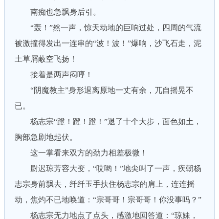
南痴也急飘身后引。
“轰！”然一声，惊天动地的巨响过处，四周的气流
被激撞得发出一连串的“波！波！”爆响，沙飞石走，泥
土草屑蔽空飞扬！
接着是两声闷哼！
“阴魔教主”身形退离原地一丈有余，兀自摇晃不
已。
杨志宗“蹬！蹬！蹬！”退了十个大步，面色如土，
胸部急剧地起伏。
这一掌看来双方的劲力相差极微！
尉迟琼芳容大变，“哎哟！”地尖叫了一声，疾朝杨
志宗身前飘去，纤纤玉手扶住杨志宗的肩上，连连摇
动，焦灼不已地唤道：“宗哥哥！宗哥哥！你没事吗？”
杨志宗无力地点了点头，感激地回答道：“琼妹，