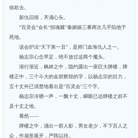
徐欺去。
新仇旧很，齐涌心头。
“百灵会”会长“招魂蝶”秦媚娘三番两次几乎陷他于
死地。
该会护法“天下第一丑”，是师门血海仇人之一。
杨志宗心念早定，绝不放过这两个魔头。
渐行渐近，枫林之中，隐约露出一座巨大牌楼，牌
楼正中，三个斗大的金碧辉煌的字，以杨志宗的目力，
五十丈外已清楚地看出是“百灵会”三个字。
杨志宗冷哂一声，一飘十丈，瞬眼已达牌楼之前不
及十丈之地。
蓦然——
牌楼之中，涌出一群人影，男女老少，不下百人之
众，作扇形展开，严阵以待。