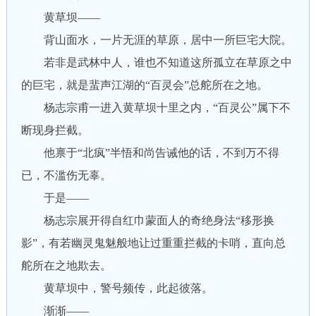
黄草坝——
背山面水，一片无涯的草原，居中一所巨宅大院。
若非是武林中人，谁也不知道这所孤立在草原之中
的巨宅，就是蜚声江湖的“百灵会”总舵所在之地。
杨志宗甫一进入黄草坝十里之内，“百灵公”属下不
断现身拦截。
他禀于“北疯”半悟和尚告诫他的话，不到万不得
已，不滥伤无辜。
于是——
杨志宗展开得自红巾蒙面人的奇绝身法“移形换
影”，有若幽灵鬼魅般地让过重重拦截的卡哨，直向总
舵所在之地欺去。
黄草坝中，警号频传，此起彼落。
渐渐——