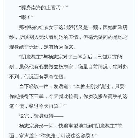
“葬身南海的上官巧！”
“哦！”
那神秘的红衣女子这时娇躯又是一颤，因她面罩𬘫
纱，所以别人无法看到她的表情，但毫无疑问的是她之
现身绝非无因，定有所为而来。
“阴魔教主”与杨志宗对了三掌之后，已知对方能
耐，虽然他有心要毁去杨志宗，衡量目前情况，绝对办
不到，何况还有双奇在侧。
当下轻咳一声，发话道：“本教主刚才说过，只要
你能接得下三掌，今天就此拉倒，你屡次惨杀高手的这
笔血债，错过今天再算！”
说完，转身就待——
杨志宗身形一闪，快逾电掣地欺到“阴魔教主”前
面，寒声道：“你想走，可没这么容易！”