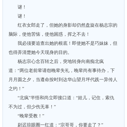
谜！
谜！
红衣女郎走了，但她的身影却仍然盘旋在杨志宗的
脑际，使他苦恼，使他困惑，挥之不去！
我必须要追查出她的根底！即使她不是巧妹妹，但
也得弄清楚她今天现身的目的。
杨志宗心念百转之后，突地转身向南痴北疯
道：“两位老前辈请怨晚辈失礼，晚辈尚有事待办，下
月月圆之夕，当遵命按时到达华山望月坪代践一异传人
之约！”
“北疯”半悟和尚立即接口道：“娃儿，记住，索仇
不为过，但少伤无辜！”
“晚辈受教！”
尉迟琼眼圈一红道：“宗哥哥，你要走了？”