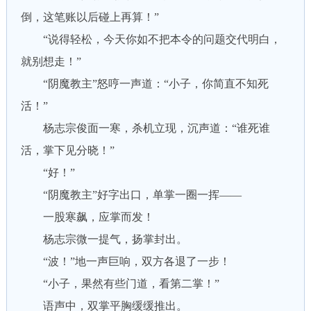
倒，这笔账以后碰上再算！”
“说得轻松，今天你如不把本令的问题交代明白，
就别想走！”
“阴魔教主”怒哼一声道：“小子，你简直不知死
活！”
杨志宗俊面一寒，杀机立现，沉声道：“谁死谁
活，掌下见分晓！”
“好！”
“阴魔教主”好字出口，单掌一圈一挥——
一股寒飙，应掌而发！
杨志宗微一提气，扬掌封出。
“波！”地一声巨响，双方各退了一步！
“小子，果然有些门道，看第二掌！”
语声中，双掌平胸缓缓推出。