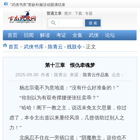
“武侠书库”查缺补漏活动圆满结束
普通文章
|
图片
|
下载
|
专题
《古龙小说原貌探究》修订版已上市
顾雪衣《古龙武侠小说知见录》上市
首页
旧闻
解读
考证
全集
武侠
论坛
首页
>
武侠书库
›
陈青云
›
残肢令
›
正文
第十三章 恨仇牵魂梦
2025-09-30 作者：陈青云 来源：
陈青云作品集
点击：
杨志宗毫不为意地道：“没有什么好准备的！”
“你别以为有双奇撑腰便张狂卖乖？”
“哈哈！阁下一教之主，说话未免太欠思量，你过
虑了，本令主出道以来屡经风浪，几曾借助过别人之
力！”
北疯忍不住在一旁插口道：“阴魔教主，谅你也不