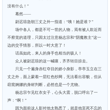
没有什么！”
蓦然——
尉迟琼急朝三丈之外一指道：“咦！她是谁？”
场中各人，都是不可一世的人物，焉有被人欺近而
不察觉的道理，只因太过注意杨志宗和“阴魔教主”这一
边的交手情形，所以一时大意了！
话虽如此，来人的身手也相当的骇人！
众人被尉迟琼的这一喊嚷，齐齐转目掠去。
只见一个遍身赤红夺目的娇小身影，亭亭玉立在三
丈之外，面上蒙着一层红色纱网，无法看出容貌，但从
窈窕婀娜的身材判断，必然也是一个尤物。
杨志宗乍见红衣女子，心头大震，脱口呼出了一
声：“啊！”
因为面前这人影对他太熟悉了，就是他至死不忘的