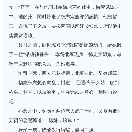
女”上官巧，在与他同赴南海求药的途中，惨死风涛之
中，她的死，同时带走了杨志宗全部的感情，他曾誓
言，恩仇了了之后，要投南海以殉红颜知己，所以他不
能爱尉迟琼。
数月之前，尉迟琼被“招魂蝶”秦媚娘劫持，给她服
了一粒“销魂蚀骨丹”，幸得北疯现身，惊走秦媚娘，命
杨志宗赶练两极真元，为她迫毒。
迫毒之际，两人肌肤相亲，北疯对此，早有成算。
杨志宗愈想心愈乱，忖道：“还是离开为妙，船到
桥头自然直，以后的事，现在无须去烦心，到时再说
吧！”
心念之中，匆匆向两位老人施了一礼，又复向低头
弄裙的尉迟琼道：“琼妹，珍重！”
身形一展，恍若夜行蝙蝠，连闪而没。