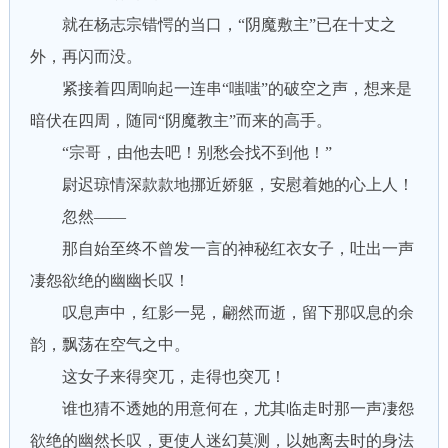
就在杨志宗错愕的当口，“阴魔敷主”已在十丈之
外，再闪而没。
紧接着四周响起一连串“嗤嗤”的破空之声，想来是
暗伏在四周，随同“阴魔教主”而来的高手。
“宗哥，由他去吧！别愁会找不到他！”
尉迟琼情深款款地挪近娇躯，安慰着她的心上人！
忽然——
那自始至终不曾发一言的神秘红衣女子，吐出一声
凄怨欲绝的幽幽长叹！
叹息声中，红影一晃，翩然而逝，留下那叹息的余
韵，飘荡在空气之中。
这女子来得突兀，走得也突兀！
谁也猜不透她的用意何在，尤其临走时那一声凄怨
欲绝的幽然长叹，更使人迷幻莫测，以她离去时的身法