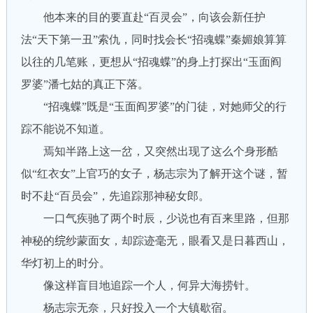
他本来的目的要直赴“百灵会”，向该会新任护
法“天下第一丑”索仇，同时找会长“招魂蝶”秦媚娘算算
以往的几笔账，更想从“招魂蝶”的身上打探出“玉面阎
罗婆”潘七姑的真正下落。
“招魂蝶”既是“玉面阎罗婆”的门徒，对她师父的行
踪不能说不知道。
焉知半路上这一岔，又突然出现了这么个身形酷
似“红衣女”上官巧的女子，杨志宗为了解开这个谜，暂
时不赴“百员会”，先追踪那神秘女郎。
一口气疾驰了两个时辰，少说也有百来里路，但那
神秘的𬘫纱蒙面女，却踪迹毫无，眼看又是日暮西山，
华灯初上的时分。
像这样盲目地追踪一个人，何异大海捞针。
杨志宗无奈，只好投入一个大镇歇宿。