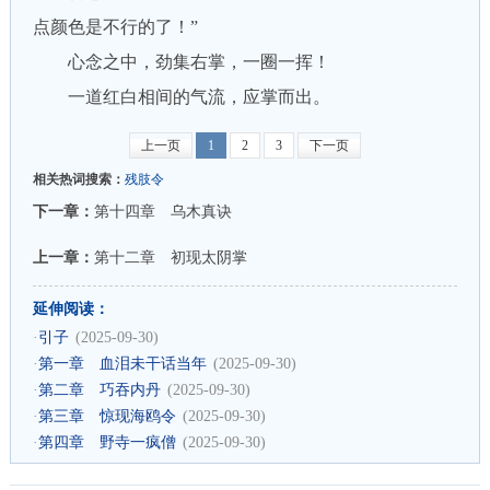
点颜色是不行的了！”
心念之中，劲集右掌，一圈一挥！
一道红白相间的气流，应掌而出。
上一页
1
2
3
下一页
相关热词搜索：
残肢令
下一章：
第十四章 乌木真诀
上一章：
第十二章 初现太阴掌
延伸阅读：
·
引子
(2025-09-30)
·
第一章 血泪未干话当年
(2025-09-30)
·
第二章 巧吞内丹
(2025-09-30)
·
第三章 惊现海鸥令
(2025-09-30)
·
第四章 野寺一疯僧
(2025-09-30)