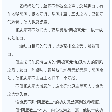
一团绵绵劲气，丝毫不带破空之声，悠然飘出，有
如地狱阴风，极地寒流。掌风未至，五丈之内，已觉寒
气刺骨，使人鼻息皆窒。
杨志宗可不敢托大，双掌贯足“两极真元”，以十成
功劲拍出。
一道红白相间的气流，以激荡排空之势，暴卷而
出。
但这汹涌如怒海波涛的“两极真元”触及对方的阴风
之后，发出一阵轻响，竟然被消卸得无影无踪，阴风余
劲，使杨志宗不由自主地打了一个寒战。
不但杨志宗大感意外，连南痴北疯这等高人，也为
之大惊失色。
谁也想不到“阴魔教主”的功力竟然高到这种程度。
但“阴魔教主”本人，内心也为之一震，他以十成功