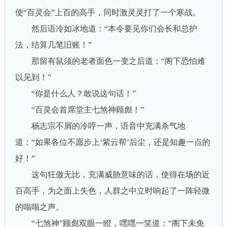
使“百灵会”上百的高手，同时激灵灵打了一个寒战。
然后语冷如冰地道：“本令要见你们会长和总护
法，结算几笔旧账！”
那留有鼠须的老者面色一变之后道：“阁下恐怕难
以见到！”
“你是什么人？敢说这句话！”
“百灵会首席堂主七煞神顾彪！”
杨志宗不屑的冷哼一声，语音中充满杀气地
道：“如果各位不愿步上‘紫云帮’后尘，还是知趣一点的
好！”
这句狂傲无比，充满威胁意味的话，使得在场的近
百高手，为之面上失色，人群之中立时响起了一阵轻微
的嗡嗡之声。
“七煞神”顾彪双眼一瞪，嘿嘿一笑道：“阁下未免