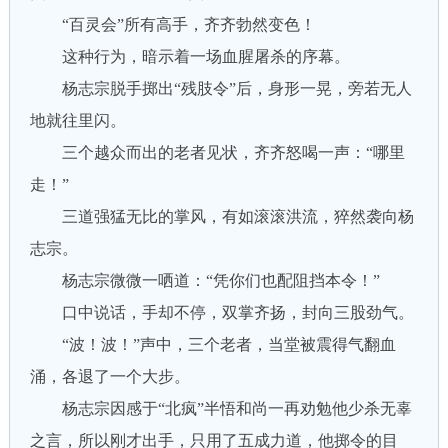
“百灵会”所有高手，齐齐勃然变色！
这种行为，暗示着一场血腥屠杀的序幕。
杨志宗脱手掷出“残肢令”后，身形一晃，旁若无人
地就往里闪。
三个越众而出的老者见状，齐齐怒喝一声：“哪里
走！”
三道强猛无比的掌风，有如滚滚洪流，猝然袭向杨
志宗。
杨志宗微微一哂道：“凭你们也配阻挡本令！”
口中说话，手却不停，双掌齐扬，封向三股劲气。
“波！波！”声中，三个老者，当堂被震得气翻血
涌，各退了一个大步。
杨志宗因感于“北疯”半悟和尚一再劝勉他少杀无辜
之言，所以刚才出手，只用了五成力道，他掷令的目