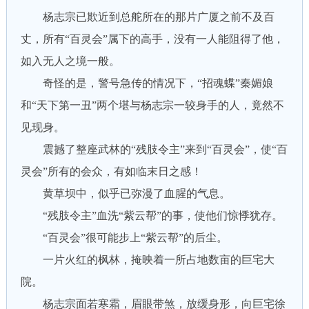
杨志宗已欺近到总舵所在的那片广厦之前不及百
丈，所有“百灵会”属下的高手，没有一人能阻得了他，
如入无人之境一般。
奇怪的是，警号急传的情况下，“招魂蝶”秦媚娘
和“天下第一丑”两个堪与杨志宗一较身手的人，竟然不
见现身。
震撼了整座武林的“残肢令主”来到“百灵会”，使“百
灵会”所有的会众，有如临末日之感！
黄草坝中，似乎已弥漫了血腥的气息。
“残肢令主”血洗“紫云帮”的事，使他们惊悸犹存。
“百灵会”很可能步上“紫云帮”的后尘。
一片火红的枫林，掩映着一所占地数亩的巨宅大
院。
杨志宗面若寒霜，眉眼带煞，放缓身形，向巨宅徐