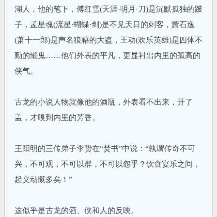
湖人，他的笔下，傅红雪(天涯·明月·刀)是沉默孤独的跛
子，孟星魂(流星·蝴蝶·剑)是不见天日的刺客，萧石逸
(萧十一郎)是声名狼藉的大盗，王动(欢乐英雄)是四体不
勤的懒鬼……他们外表的平凡，更显衬出内里的孤高的
侠气。
古龙的小说人物就像他的酒瓶，外表看不出来，开了
盖，才嗅到内里的芳香。
王阳明的三传弟子李贽在“焚书”中说：“孰谓传奇不可
兴，不可观，不可以群，不可以怨乎？饮食宴乐之间，
起义动慨多矣！”
这似乎是古龙的酒、侠和人的反映。