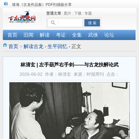
珠海《古龙作品集》PDF扫描版分享
普通文章
|
图片
|
下载
|
专题
三千藏书奉江湖 ， 诚邀侠友共赏鉴
“武侠书库”查缺补漏活动圆满结束
首页
旧闻
解读
考证
全集
武侠
论坛
首页
>
解读古龙
›
生平回忆
›
正文
林清玄 | 左手葫芦右手剑——与古龙扶醉论武
2026-06-02 作者：林清玄 来源：时报周刊 点击：