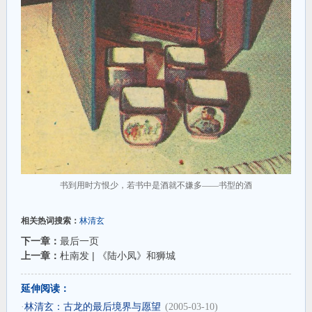
书到用时方恨少，若书中是酒就不嫌多——书型的酒
相关热词搜索：
林清玄
下一章：
最后一页
上一章：
杜南发 | 《陆小凤》和狮城
延伸阅读：
·
林清玄：古龙的最后境界与愿望
(2005-03-10)