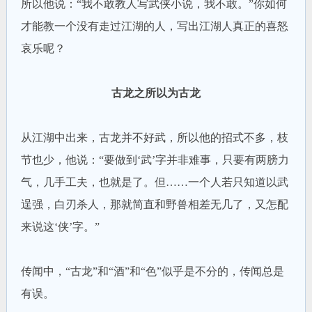
所以他说：“我不敢教人写武侠小说，我不敢。”你如何
才能教一个没有走过江湖的人，写出江湖人真正的喜怒
哀乐呢？
古龙之所以为古龙
从江湖中出来，古龙并不好武，所以他的招式不多，枝
节也少，他说：“要做到‘武’字并非难事，只要有两膀力
气，几手工夫，也就是了。但……一个人若只知道以武
逞强，白刃杀人，那就简直和野兽相差无几了，又怎配
来说这‘侠’字。”
传闻中，“古龙”和“酒”和“色”似乎是不分的，传闻总是
有误。