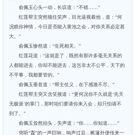
俞佩玉心头一动，长叹道：“不错……”
红莲帮主突然顿住笑声，目光逼视着他，道：“何
况瞧你神情，今日是否能入黄池之会，对你关系必定甚
大。”
俞佩玉惨然道：“生死相关。”
红莲花道：“这就是了，既然有那许多毫无关系的
人都能进去，你却不能进去，这岂非太不公平，天下的
不平事，我都要管的。”
俞佩玉垂首道：“帮主仗义，在下感激不尽。”
红莲帮主突又含笑接道：“更何况你不久就是‘先天
无极派’的掌门，那时咱们要请你来入会，却只怕请不
到了。”
俞佩玉耸然抬头，失声道：“你……你知道……”
突听“轰”的一声巨响，响声过后，帐篷外便传来一