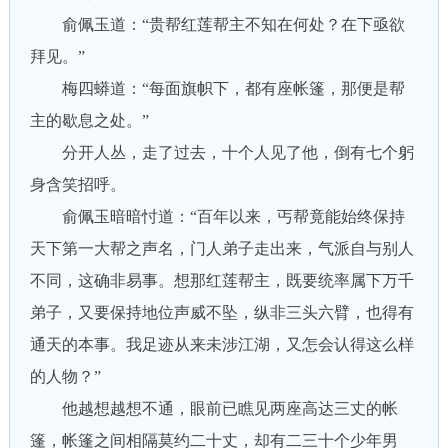
俞佩玉道：“贵帮红莲帮主不知在何处？在下亟欲
拜见。”
梅四蟒道：“每面旗帜下，都有座帐篷，那便是帮
主的歇息之处。”
分开人丛，走了过去，十个人见了他，倒有七个躬
身含笑招呼。
俞佩玉暗暗忖道：“百年以来，丐帮竟能始终保持
天下第一大帮之声名，门人弟子走出来，气派自与别人
不同，这确非易事。想那红莲帮主，既要统率属下万千
弟子，又要保持地位声威不坠，纵非三头六臂，也得有
通天的本事。我足迹从来未涉江湖，又怎会认得这么样
的人物？”
他越想越想不通，眼前已瞧见两座高达三丈的帐
篷，帐篷之间相隔莫约二十丈，却有二三十个少年男