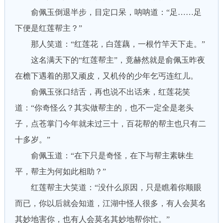
俞佩玉倒退半步，目定口呆，呐呐道：“足……足
下便是红莲帮主？”
那人笑道：“红莲花，白莲藕，一根竹竿天下走。”
这名满天下的“红莲帮主”，竟赫然就是俞佩玉昨夜
在檐下遇着的那又顽皮，又机伶的少年乞丐连红儿。
俞佩玉张口结舌，再也说不出话来，红莲花笑
道：“你奇怪么？其实做帮主的，也不一定全是老头
子，点苍掌门今年就未过三十，百花帮的帮主也只有二
十多岁。”
俞佩玉道：“在下只是奇怪，在下与帮主素昧生
平，帮主为何如此相助？”
红莲帮主大笑道：“没什么原因，只是瞧着你顺眼
而已，你以后就会知道，江湖中怪人很多，有人会莫名
其妙地害你，也有人会莫名其妙地帮你忙。”