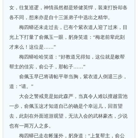
女，往复巡逻，神情虽然都是矫健英悍，装束打扮却各
各不同，想来亦是自十三派弟子中选出之精华。
梅四蟒还未走过去，已有个紫衣道人迎了过来，目
光上下打量了俞佩玉一眼，躬身笑道：“梅老前辈此刻
才来么！这位是……”
梅四蟒哈哈笑道：“好教道兄得知，这位就是敝帮
帮主的佳宾，俞公子，那帖子……”
俞佩玉早已将请帖平举当胸，紫衣道人倒退三步，
道：“请。”
大会之警戒竟是如此森严，当真令人难以擅越雷池
一步，俞佩玉这才知道自己的确是个幸运儿，回首望
去，此刻在外面巡游观望，无法入会的武林豪杰，少说
也有一两万人之多。
梅四蟒已走在帐篷外，躬身道：“上复帮主，俞公