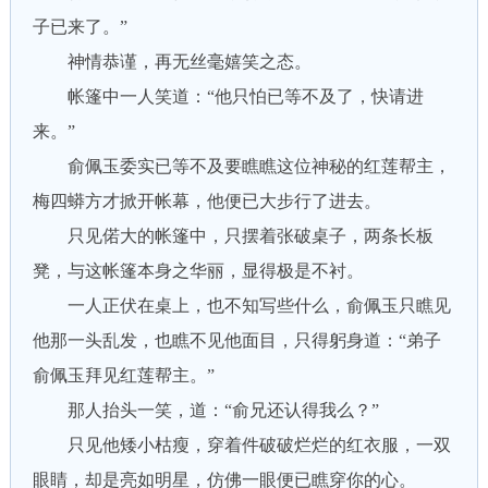
子已来了。”
神情恭谨，再无丝毫嬉笑之态。
帐篷中一人笑道：“他只怕已等不及了，快请进
来。”
俞佩玉委实已等不及要瞧瞧这位神秘的红莲帮主，
梅四蟒方才掀开帐幕，他便已大步行了进去。
只见偌大的帐篷中，只摆着张破桌子，两条长板
凳，与这帐篷本身之华丽，显得极是不衬。
一人正伏在桌上，也不知写些什么，俞佩玉只瞧见
他那一头乱发，也瞧不见他面目，只得躬身道：“弟子
俞佩玉拜见红莲帮主。”
那人抬头一笑，道：“俞兄还认得我么？”
只见他矮小枯瘦，穿着件破破烂烂的红衣服，一双
眼睛，却是亮如明星，仿佛一眼便已瞧穿你的心。