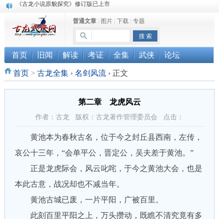
顾雪衣《古龙武侠小说知见录》上市
普通文章
|
图片
|
下载
|
专题
“武侠书库”查缺补漏活动圆满结束
首页
旧闻
解读
考证
全集
武侠
论坛
首页
>
古龙全集
›
名剑风流
›
正文
第二章 龙虎风云
作者：古龙 版权：古龙著作管理委员会 点击：
黄池本为春秋古名，位于今之封丘县西南，左传，
哀公十三年，“会单平公，晋定公，吴夫差于黄池。”
正是龙虎际会，风云叱咤，于今之黄池大会，也是
本此古意，战况却也不减当年。
黄池古城已废，一片平阳，广被百里。
此刻百里平阳之上，万头攒动，既瞧不清究竟有多