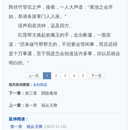
阵丝竹管弦之声，接着，一人大声道：“黄池之会开
始，恭请各派掌门人入座。”
语声宛若洪钟，远及四方。
红莲帮主挽起俞佩玉的手，走出帐篷，一面笑
道：“历来做丐帮帮主的，不但要会管闲事，而且还得
是个万事通，至于我是怎会知道这许多事，你以后就会
明白的。”
上一页
1
2
3
4
5
下一页
相关热词搜索：
名剑风流
下一章：
第三章 阴险毒辣
上一章：
第一章 祸从天降
延伸阅读：
·
第一章 祸从天降
(2023-11-10)