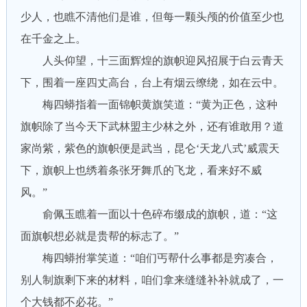
少人，也瞧不清他们是谁，但每一颗头颅的价值至少也
在千金之上。
人头仰望，十三面辉煌的旗帜迎风招展于白云青天
下，围着一座四丈高台，台上有烟云缭绕，如在云中。
梅四蟒指着一面锦帜黄旗笑道：“黄为正色，这种
旗帜除了当今天下武林盟主少林之外，还有谁敢用？道
家尚紫，紫色的旗帜便是武当，昆仑‘天龙八式’威震天
下，旗帜上也绣着条张牙舞爪的飞龙，看来好不威
风。”
俞佩玉瞧着一面以十色碎布缀成的旗帜，道：“这
面旗帜想必就是贵帮的标志了。”
梅四蟒拊掌笑道：“咱们丐帮什么事都是穷凑合，
别人制旗剩下来的材料，咱们拿来缝缝补补就成了，一
个大钱都不必花。”