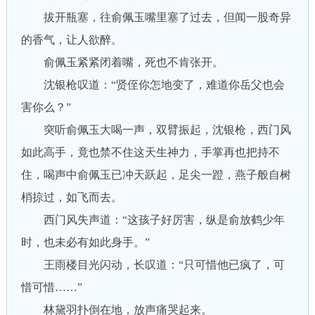
拔开瓶塞，往俞佩玉嘴里塞了过去，但闻一股奇异
的香气，让人欲醉。
俞佩玉紧紧闭着嘴，死也不肯张开。
沈银枪叹道：“贤侄你怎地变了，难道你岳父也会
害你么？”
突听俞佩玉大喝一声，双臂振起，沈银枪，西门风
如此高手，竟也禁不住这天生神力，手掌再也把持不
住，喝声中俞佩玉已冲天跃起，足尖一蹬，燕子般自树
梢掠过，如飞而去。
西门风失声道：“这孩子好厉害，纵是俞放鹤少年
时，也未必有如此身手。”
王雨楼目光闪动，长叹道：“只可惜他已疯了，可
惜可惜……”
林黛羽扑倒在地，放声痛哭起来。