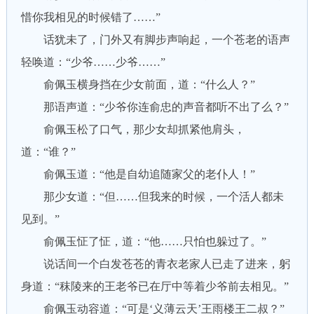
惜你我相见的时候错了……”
话犹未了，门外又有脚步声响起，一个苍老的语声
轻唤道：“少爷……少爷……”
俞佩玉横身挡在少女前面，道：“什么人？”
那语声道：“少爷你连俞忠的声音都听不出了么？”
俞佩玉松了口气，那少女却抓紧他肩头，
道：“谁？”
俞佩玉道：“他是自幼追随家父的老仆人！”
那少女道：“但……但我来的时候，一个活人都未
见到。”
俞佩玉怔了怔，道：“他……只怕也躲过了。”
说话间一个白发苍苍的青衣老家人已走了进来，躬
身道：“秣陵来的王老爷已在厅中等着少爷前去相见。”
俞佩玉动容道：“可是‘义薄云天’王雨楼王二叔？”