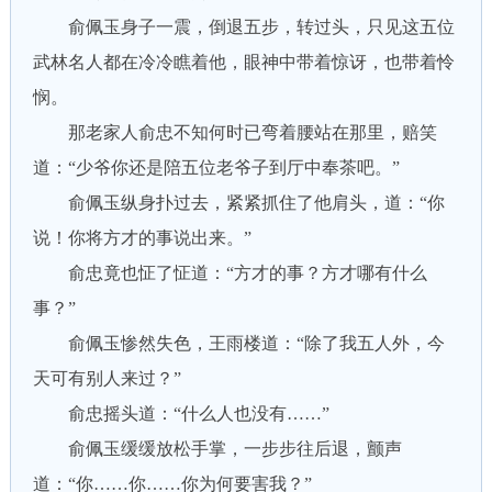
俞佩玉身子一震，倒退五步，转过头，只见这五位
武林名人都在冷冷瞧着他，眼神中带着惊讶，也带着怜
悯。
那老家人俞忠不知何时已弯着腰站在那里，赔笑
道：“少爷你还是陪五位老爷子到厅中奉茶吧。”
俞佩玉纵身扑过去，紧紧抓住了他肩头，道：“你
说！你将方才的事说出来。”
俞忠竟也怔了怔道：“方才的事？方才哪有什么
事？”
俞佩玉惨然失色，王雨楼道：“除了我五人外，今
天可有别人来过？”
俞忠摇头道：“什么人也没有……”
俞佩玉缓缓放松手掌，一步步往后退，颤声
道：“你……你……你为何要害我？”