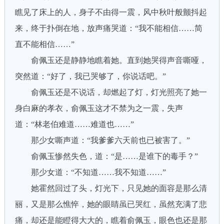
瞧见了床上的人，身子不由得一震，风中秋叶般颤抖起
来，终于扑倒在地，放声痛哭道：“我不能相信……简
直不能相信……”
俞佩玉还是静静地瞧着她。直到她哭得声音嘶哑，
突然道：“好了，我已哭够了，你说话吧。”
俞佩玉还是不说话，却燃起了灯，灯光照亮了她一
身白麻的孝衣，俞佩玉这才不禁为之一震，失声
道：“林老伯难道……难道也……”
那少女嘶声道：“我爹爹六天前也已被害了。”
俞佩玉惨然失色，道：“是……是谁下的毒手？”
那少女道：“不知道……我不知道……”
她霍然回过了头，灯光下，只见她的面容是那么清
丽，又是那么憔悴，她的眼睛虽已哭红，虽然充满了悲
痛，却还是能瞪得大大的，瞧着俞佩玉，眼色也还是那