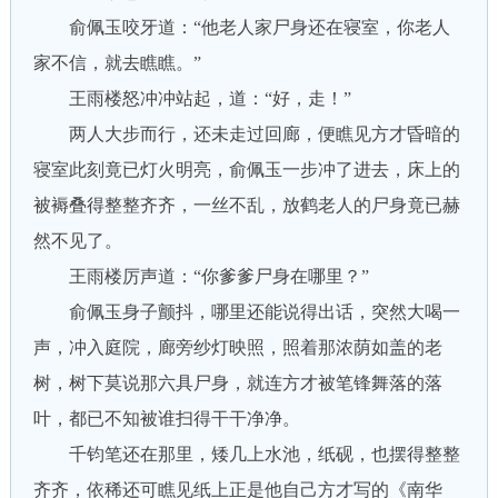
俞佩玉咬牙道：“他老人家尸身还在寝室，你老人
家不信，就去瞧瞧。”
王雨楼怒冲冲站起，道：“好，走！”
两人大步而行，还未走过回廊，便瞧见方才昏暗的
寝室此刻竟已灯火明亮，俞佩玉一步冲了进去，床上的
被褥叠得整整齐齐，一丝不乱，放鹤老人的尸身竟已赫
然不见了。
王雨楼厉声道：“你爹爹尸身在哪里？”
俞佩玉身子颤抖，哪里还能说得出话，突然大喝一
声，冲入庭院，廊旁纱灯映照，照着那浓荫如盖的老
树，树下莫说那六具尸身，就连方才被笔锋舞落的落
叶，都已不知被谁扫得干干净净。
千钧笔还在那里，矮几上水池，纸砚，也摆得整整
齐齐，依稀还可瞧见纸上正是他自己方才写的《南华