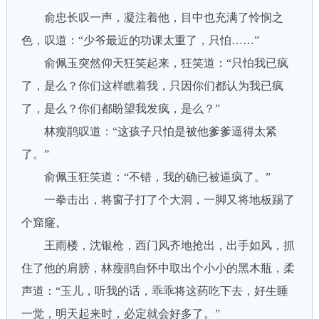
俞忠长叹一声，凝注着他，目中也充满了怜悯之
色，叹道：“少爷最近的功课太重了，只怕……”
俞佩玉突然仰天狂笑起来，狂笑道：“只怕我已疯
了，是么？你们这样瞧着我，只因你们都认为我已疯
了，是么？你们都盼望我发疯，是么？”
林瘦鹃叹道：“这孩子只怕是被他爹爹逼得太紧
了。”
俞佩玉狂笑道：“不错，我的确已被逼疯了。”
一拳击出，将窗子打了个大洞，一脚又将地板踢了
个窟窿。
王雨楼，沈银枪，西门风齐地抢出，出手如风，抓
住了他的肩膀，林瘦鹃自怀中取出个小小的黑木瓶，柔
声道：“玉儿，听我的话，乖乖将这药吃下去，好生睡
一觉，明天起来时，必定就会好多了。”