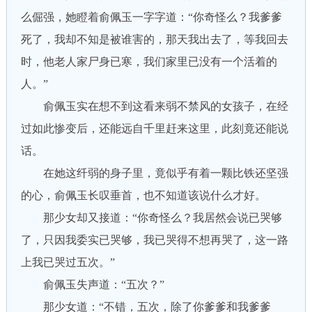
么倔强，她瞪着俞佩玉一字字道：“你奇怪么？我爹爹
死了，我却不知是被谁害的，那天我出去了，等我回去
时，他老人家尸身已寒，我们家里已没有一个活着的
人。”
俞佩玉实在想不到这看来弱不禁风的女孩子，在经
过如此惨变后，还能远自千里赶来这里，此刻竟还能说
话。
在她这纤弱的身子里，竟似乎有着一颗比铁还坚强
的心，俞佩玉长叹垂首，也不知道该说什么才好。
那少女却又接道：“你奇怪么？我居然会说已哭够
了，只因我委实已哭够，我已哭得不想再哭了，这一路
上我已哭过五次。”
俞佩玉失声道：“五次？”
那少女道：“不错，五次，除了你爹爹和我爹爹