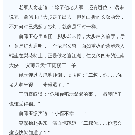
老家人俞忠道：“除了他老人家，还有哪位？”话未
说完，俞佩玉已大步走了出去，但见曲折的长廊两旁，
不知何时已燃起了纱灯，就像是平时一样。
俞佩玉心里奇怪，脚步却未停，大步冲入前厅，厅
中竟是灯火通明，一个浓眉长髯，面如重枣的紫袍老人
端坐在梨花椅上，正是侠名遍江湖，仁义传四海的江南
大侠，“义薄云天”王雨楼王二爷。
佩玉奔过去跪地拜倒，哽咽道：“二叔，你……你
老人家来得……来得迟了。”
王雨楼叹道：“你和你那老爹爹的事，二叔我听了
也难受得很。”
俞佩玉惨声道：“小侄不幸……”
突然抬起头来，满面惊诧道：“二叔你……你怎会
这么快就知道了？”