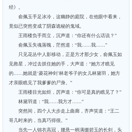
经》。
俞佩玉手足冰冷，这幽静的庭院，在他眼中看来，
竟似已突然变成了阴森诡秘的鬼域。
王雨楼负手而立，沉声道：“你还有什么话说？”
俞佩玉失魂落魄，茫然道：“我……我……”
只见花丛中人影移动，正是方才那少女，俞佩玉如
见救星，冲过去抓住她的手，大声道：“她方才瞧见
的……她就是‘菱花神剑’林老爷子的女儿林黛羽，她方
才亲眼瞧见了我爹爹的尸身。”
王雨楼目光如炬，厉声道：“你可是真的瞧见了？”
林黛羽道：“我……我方才……”
突然间，四个人大步走上曲廊，齐声笑道：“王二
哥几时来的，当真巧得很。”
当先一人锦衣高冠，腰悬一柄满缀碧玉的长剑，头