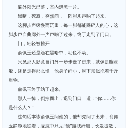
窗外阳光已落，室内黝黑一片。
黑暗，死寂，突然间，一阵脚步声响了起来。
这脚步声缓慢而沉重，每一脚都能踩碎人的心，这
脚步声自曲廊外一声声响了过来，终于走到了门口。
门，轻轻被推开——
俞佩玉还是跪在黑暗中，动也不动。
只见那人影竟自门外一步步走了进来，就像是幽灵
般，还是走得那么慢，他身子纤小，脚下却似拖着千斤
重物。
俞佩玉终于站了起来。
那人一惊，倒掠而出，退到门口，道：“你……你
是什么人？”
这句话本该俞佩玉问他的，他却先问了出来，俞佩
玉静静地瞧着，朦胧中只见“他”腰肢纤细，长发披散，