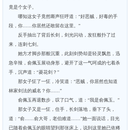
竟是个女子。
哪知这女子竟然嘶声狂呼道：“好恶贼，好毒的手
段，你……你居然还敢留在这里。”
反手抽出了背后长剑，剑光闪动，发狂般扑了过
来，连刺七剑。
她方才脚步那般沉重，此刻剑势却是轻灵飘忽，迅
急辛辣，俞佩玉展动身形，避开了这一气呵成的七着杀
手，沉声道：“菱花剑？”
那女子怔了一怔，冷笑道：“恶贼，你居然也知道
林家剑法的威名？你……”
俞佩玉再退数步，叹了口气，道：“我是俞佩玉。”
那女子又是一怔，住手，长剑落地，垂下了头，
道：“俞……俞大哥，老伯难道……”她一面说话，目光
已随着俞佩玉的眼睛望到那张床上，说到这里她已依稀