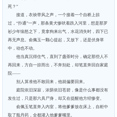
死？”
接道，衣袂带风之声，一个接着一个自桥上掠
过，“扑通”一声，那条黄犬惨吠着跌入河里，想是那罗
衫少年恼怒之下，竟拿狗来出气，水花消失时，四下已
再无声息。俞佩玉一颗心提起，又放下，还是伏身草
中，动也不动。
他当真沉得住气，直到了盏茶时分，确定那些人不
再回来，方自一掠而出，不奔别处，却笔直奔回自家庭
院——
别人算准他不敢回来，他就偏要回来。
庭院依旧深寂，浓荫依旧苍碧，像是什么事都没有
发生过，只是那六具尸身，却又在提醒他方经惨变。
俞佩玉笔直奔入内室，将他爹爹放在床上，自柜中
取了瓶丹药，全都灌入他爹爹嘴里。