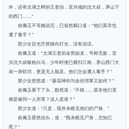
外，还有太湖之畔的王老伯，宜兴城的沈大叔，茅山下
的西门……”
俞佩玉不等她说完，已耸然截口道：“他们莫非也
遭了毒手？”
那少女目光茫然移向灯光，没有说话。
俞佩玉道：“太湖王老伯金剪如龙，号称无敌，宜
兴沈大叔银枪白马，少年时便已横扫江南，茅山西门大
叔一身软功，更是无人能及。他们怎会遭人毒手？”
那少女悠悠道：“菱花神剑与金丝绵掌又如何？”
俞佩玉垂下了头，黯然道：“不错……莫非他们竟
都是被同一人所害？这人是谁？”
那少女道：“只是，我并未瞧见他们的尸身。”
俞佩玉霍然抬头，道：“既未瞧见尸身，怎知已
死？”