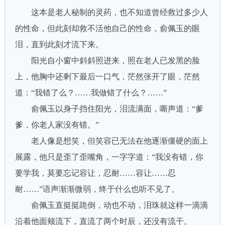
这本是老人秘制的灵药，也不知道曾经救过多少人
的性命，但此刻却救不活他自己的性命，俞佩玉的眼
泪，直到此刻才流下来。
阳光自小窗中斜斜照进来，照在老人已发黑的脸
上，他胸中还剩下最后一口气，茫然张开了眼，茫然
道：“我错了么？……我做错了什么？……”
俞佩玉以身子挡住阳光，泪流满面，嘶声道：“爹
爹，你老人家没有错。”
老人像是想笑，但笑容已无法在他逐渐僵硬的面上
展露，他只是歪了歪嘴角，一字字道：“我没有错，你
要学我，莫要忘记容让，忍耐……容让……忍
耐……”语声渐渐微弱，终于什么也听不见了。
俞佩玉直挺挺跪倒，动也不动，泪珠就这样一滴滴
沿着他面颊流下，直流了两个时辰，还没有流干。