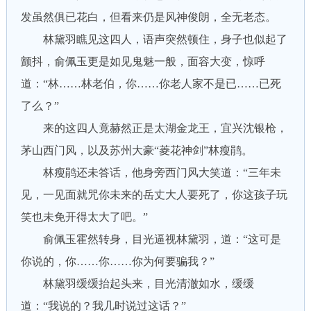
发虽然俱已花白，但看来仍是风神俊朗，全无老态。
林黛羽瞧见这四人，语声突然顿住，身子也似起了
颤抖，俞佩玉更是如见鬼魅一般，面容大变，惊呼
道：“林……林老伯，你……你老人家不是已……已死
了么？”
来的这四人竟赫然正是太湖金龙王，宜兴沈银枪，
茅山西门风，以及苏州大豪“菱花神剑”林瘦鹃。
林瘦鹃还未答话，他身旁西门风大笑道：“三年未
见，一见面就咒你未来的岳丈大人要死了，你这孩子玩
笑也未免开得太大了吧。”
俞佩玉霍然转身，目光逼视林黛羽，道：“这可是
你说的，你……你……你为何要骗我？”
林黛羽缓缓抬起头来，目光清澈如水，缓缓
道：“我说的？我几时说过这话？”