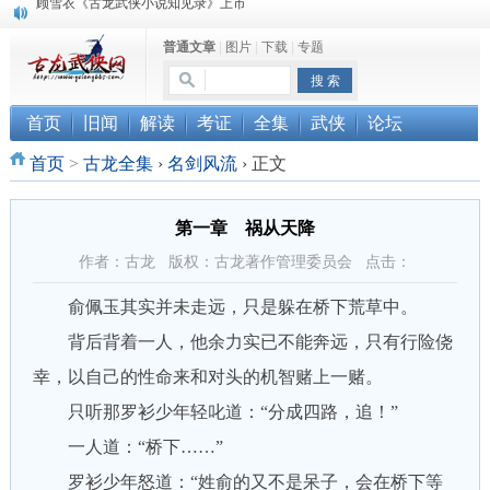
“武侠书库”查缺补漏活动圆满结束
普通文章
|
图片
|
下载
|
专题
《古龙小说原貌探究》修订版已上市
顾雪衣《古龙武侠小说知见录》上市
首页
旧闻
解读
考证
全集
武侠
论坛
首页
>
古龙全集
›
名剑风流
›
正文
第一章 祸从天降
作者：古龙 版权：古龙著作管理委员会 点击：
俞佩玉其实并未走远，只是躲在桥下荒草中。
背后背着一人，他余力实已不能奔远，只有行险侥
幸，以自己的性命来和对头的机智赌上一赌。
只听那罗衫少年轻叱道：“分成四路，追！”
一人道：“桥下……”
罗衫少年怒道：“姓俞的又不是呆子，会在桥下等