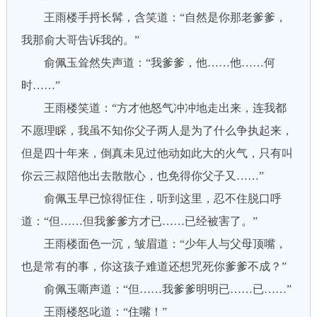
王雨楼手捋长髯，含笑道：“自然是你那老爹爹，
我那俞大哥告诉我的。”
俞佩玉耸然失声道：“我爹爹，他……他……何
时……”
王雨楼笑道：“方才他怒气冲冲地走出来，连我都
不愿理睬，我虽不知你父子两人是为了什么争执起来，
但是四十年来，倒真未见过他动如此大的火气，只有叫
你云三叔陪他出去散散心，也免得你父子又……”
俞佩玉早已惊得怔住，听到这里，忍不住脱口呼
道：“但……但我爹爹方才已……已经被害了。”
王雨楼面色一沉，皱眉道：“少年人与父母顶嘴，
也是常有的事，你这孩子难道还想咒死你爹爹不成？”
俞佩玉嘶声道：“但……我爹爹明明已……已……”
王雨楼怒叱道：“住嘴！”