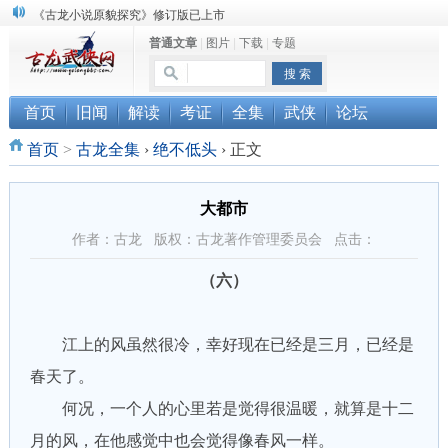
《古龙小说原貌探究》修订版已上市
普通文章
|
图片
|
下载
|
专题
顾雪衣《古龙武侠小说知见录》上市
“武侠书库”查缺补漏活动圆满结束
首页
旧闻
解读
考证
全集
武侠
论坛
首页
>
古龙全集
›
绝不低头
›
正文
大都市
作者：古龙 版权：古龙著作管理委员会 点击：
（六）
江上的风虽然很冷，幸好现在已经是三月，已经是
春天了。
何况，一个人的心里若是觉得很温暖，就算是十二
月的风，在他感觉中也会觉得像春风一样。