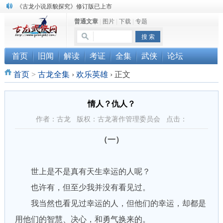
顾雪衣《古龙武侠小说知见录》上市
普通文章
|
图片
|
下载
|
专题
“武侠书库”查缺补漏活动圆满结束
首页
旧闻
解读
考证
全集
武侠
论坛
首页
>
古龙全集
›
欢乐英雄
›
正文
情人？仇人？
作者：古龙 版权：古龙著作管理委员会 点击：
（一）
世上是不是真有天生幸运的人呢？
也许有，但至少我并没有看见过。
我当然也看见过幸运的人，但他们的幸运，却都是
用他们的智慧、决心，和勇气换来的。