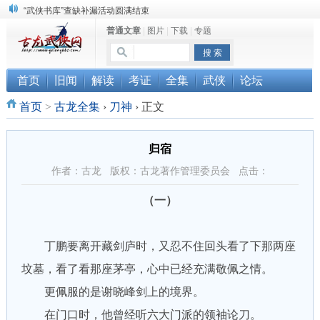
“武侠书库”查缺补漏活动圆满结束
普通文章
|
图片
|
下载
|
专题
《古龙小说原貌探究》修订版已上市
顾雪衣《古龙武侠小说知见录》上市
首页
旧闻
解读
考证
全集
武侠
论坛
首页
>
古龙全集
›
刀神
›
正文
归宿
作者：古龙 版权：古龙著作管理委员会 点击：
（一）
丁鹏要离开藏剑庐时，又忍不住回头看了下那两座
坟墓，看了看那座茅亭，心中已经充满敬佩之情。
更佩服的是谢晓峰剑上的境界。
在门口时，他曾经听六大门派的领袖论刀。