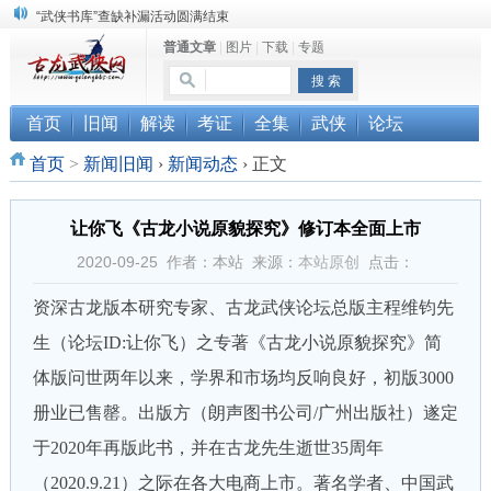
“武侠书库”查缺补漏活动圆满结束
普通文章
|
图片
|
下载
|
专题
珠海《古龙作品集》PDF扫描版分享
三千藏书奉江湖 ， 诚邀侠友共赏鉴
首页
旧闻
解读
考证
全集
武侠
论坛
首页
>
新闻旧闻
›
新闻动态
›
正文
让你飞《古龙小说原貌探究》修订本全面上市
2020-09-25 作者：本站 来源：
本站原创
点击：
资深古龙版本研究专家、古龙武侠论坛总版主程维钧先
生（论坛ID:让你飞）之专著《古龙小说原貌探究》简
体版问世两年以来，学界和市场均反响良好，初版3000
册业已售罄。出版方（朗声图书公司/广州出版社）遂定
于2020年再版此书，并在古龙先生逝世35周年
（2020.9.21）之际在各大电商上市。著名学者、中国武