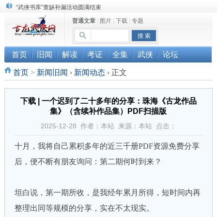
“武侠书库”查缺补漏活动圆满结束
普通文章
|
图片
|
下载
|
专题
珠海《古龙作品集》PDF扫描版分享
三千藏书奉江湖 ， 诚邀侠友共赏鉴
首页
旧闻
解读
考证
全集
武侠
论坛
首页
>
新闻旧闻
›
新闻动态
›
正文
下载 | 一个迟到了二十多年的分享：珠海《古龙作品
集》（含续补作品集）PDF扫描版
2025-12-28 作者：本站 来源：本站 点击：
十月，我将自己累积多年的近三千册PDF资源免费分享
后，便不断有朋友询问：第二期何时到来？
坦白说，第一期所收，是我经年累月所得，短时间内再
整理出同等规模的分享，实在不太现实。