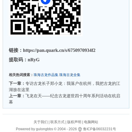
链接：https://pan.quark.cn/s/6750970934f2
提取码：nRyG
相关热词搜索：
珠海古龙作品集
珠海古龙全集
下一章：
专访古龙长子郑小龙：我落户在杭州，我把古龙的江
湖放在这里
上一章：
飞龙在天——纪念古龙逝世四十周年系列活动在杭启
幕
关于我们
|
联系方式
|
版权声明
|
电脑网站
Powered by
gulongbbs
©
2004 -
2026
鲁ICP备06032231号