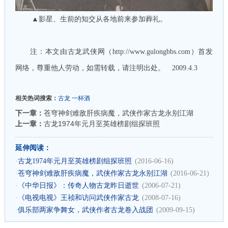
▲影星、生前的知交从各地前来参加葬礼。
注：本文由古龙武侠网（
http://www.gulongbbs.com
）首发
网络，尊重他人劳动，如需转载，请注明出处。 2009.4.3
相关热词搜索：
古龙
一杯酒
下一章：
苍穹神剑难敌肝疾病魔，武侠作家古龙永别江湖
上一章：
古龙1974年元月至英雄榜剧组探班照
延伸阅读：
·
古龙1974年元月至英雄榜剧组探班照
(2016-06-16)
·
苍穹神剑难敌肝疾病魔，武侠作家古龙永别江湖
(2016-06-21)
·
《中华日报》：传奇人物古龙昨日逝世
(2006-07-21)
·
《电视电视》王祯和访问武侠作家古龙
(2008-07-16)
·
俱乐部两家争舞女，武侠作者古龙卷入战团
(2009-09-15)