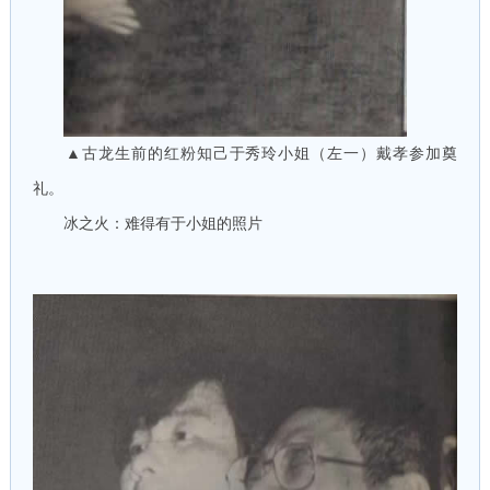
▲古龙生前的红粉知己于秀玲小姐（左一）戴孝参加奠
礼。
冰之火：难得有于小姐的照片