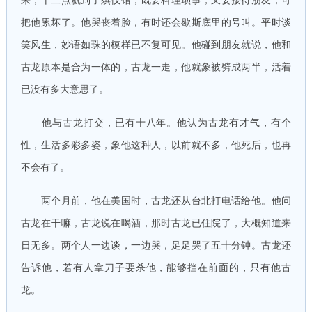
来，十二点就到了殡仪馆，既要料理琐事，又要接待朋友，可
把他累坏了。他哭丧着脸，有时还会歇斯底里的号叫。平时谈
笑风生，妙语如珠的模样已不复可见。他碰到朋友就说，他和
古龙原本是合为一体的，古龙一走，他就象被劈成两半，活着
已没有多大意思了。
他与古龙打交，已有十八年。他认为古龙有才气，有个
性，生活多彩多姿，象他这种人，以前就不多，他死后，也再
不会有了。
两个月前，他在美国时，古龙还从台北打电话给他。他问
古龙在干嘛，古龙说在喝酒，那时古龙已住院了，大概知道来
日无多。两个人一边谈，一边哭，足足哭了五十分钟。古龙还
告诉他，若有人拿刀子要杀他，能够挡在前面的，只有他古
龙。