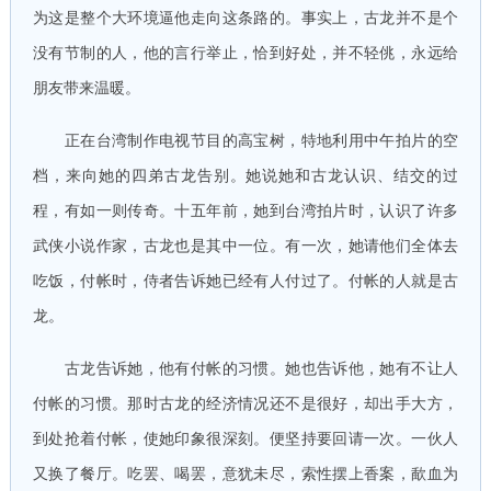
为这是整个大环境逼他走向这条路的。事实上，古龙并不是个
没有节制的人，他的言行举止，恰到好处，并不轻佻，永远给
朋友带来温暖。
正在台湾制作电视节目的高宝树，特地利用中午拍片的空
档，来向她的四弟古龙告别。她说她和古龙认识、结交的过
程，有如一则传奇。十五年前，她到台湾拍片时，认识了许多
武侠小说作家，古龙也是其中一位。有一次，她请他们全体去
吃饭，付帐时，侍者告诉她已经有人付过了。付帐的人就是古
龙。
古龙告诉她，他有付帐的习惯。她也告诉他，她有不让人
付帐的习惯。那时古龙的经济情况还不是很好，却出手大方，
到处抢着付帐，使她印象很深刻。便坚持要回请一次。一伙人
又换了餐厅。吃罢、喝罢，意犹未尽，索性摆上香案，歃血为