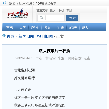
三千藏书奉江湖 ， 诚邀侠友共赏鉴
普通文章
|
图片
|
下载
|
专题
“武侠书库”查缺补漏活动圆满结束
珠海《古龙作品集》PDF扫描版分享
首页
旧闻
解读
考证
全集
武侠
论坛
首页
>
新闻旧闻
›
报刊旧闻
›
正文
敬大侠最后一杯酒
2009-04-03 作者：林昭堂 来源：网络首发 点击：
古龙告别江湖
好友都来送行
古大侠好走——
你这一去可寂寞了这里的书剑道友
我要三劝到得那边立刻就对酒报仇