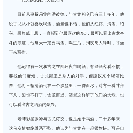
一代大侠从此消失在人间
目前从事贸易业的潘彼德，与古龙相交已有三十多年。他
说古龙从小就喜欢喝酒，酒量也不错，他们从红露、清酒、绍
兴、黑牌威士忌，一直喝到他最喜欢的XO，最可以看出古龙奋
斗的痕迹，他每天一定要喝酒。喝过后，到夜阑人静时，才坐
下来写作。
他记得有一次和古龙在圆环夜市喝酒，有些酒客看不惯，
要找他们麻烦，古龙那里是别人的对手，便建议来个喝酒比
赛。他将三瓶清酒倒在一个脸盆里，一仰而尽，对方一看甘拜
下风，架也不打了，含羞而退。酒就这样解了他们的大危。也
可以看出古龙喝酒的豪兴。
老牌影星张冲与古龙订交，也是始于喝酒，二十多年来，
这份友情始终维系不坠。他认为与古龙在一起很愉快。可是自