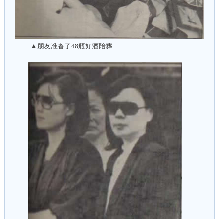
▲朋友准备了48瓶好酒陪葬