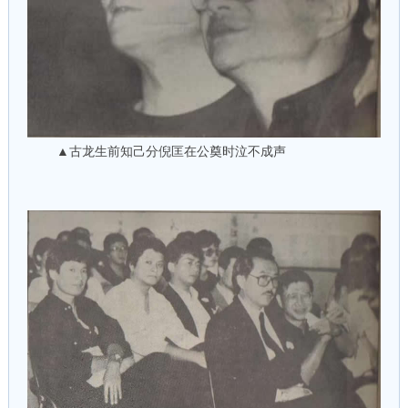
▲古龙生前知己分倪匡在公奠时泣不成声