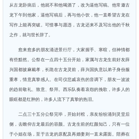
从古龙卧病后，他就不和他喝酒了，改为逼他写稿。他常邀古
龙下午到他家，逼他写稿后，再与他小饮，他一直希望古龙在
写作上能再突破。可惜事与愿违，古龙还来不及写出他的千秋
之作，就与世长辞了。
愈来愈多的朋友涌进景行厅，大家握手、寒暄，但神情都
有些黯然。公祭在一点四十五分开始，家属与古龙生前好友薛
兴国都披麻戴孝，长跪在古龙灵前，薛兴国执意以弟子身份服
重孝，情意真挚感人。在司仪悲戚哀伤的音调下，朋友一波波
的趋前敬礼、致意、祭拜。西乐队奏着哀怨的挽歌，许多人的
眼眶都是红肿的，许多人流下了真挚的热泪。
二点三十五分公祭完毕，开始封棺，亲友纷纷涌到灵堂后
侧，去瞻仰古龙最后的容颜。古龙生前的红颜知己，只有一位
于小姐在场，至于古龙的原配及再婚妻则一直未露面。陪葬在