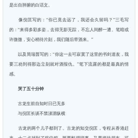
是出自肺腑的白话文。
像倪匡写的：“你已竟去远了，我还会久留吗？”三毛写
的：“来得多彩多姿，去得无影无踪，不忘人间醉一遭。笔暗或
许微微，安心稍待片刻，我们随后带酒来。”
以及简瑞普写的：“你这一去可寂寞了这里的书剑道友，我
要三劝到得那边立刻就对酒报仇。”笔下流露的都是最真的情
感。
哭了五十分钟
古龙生前自知时日已无多
与倪匡长谈不禁涕泗纵横
古龙的两个儿子都到了。古龙的知交倪匡，专程从香港赶