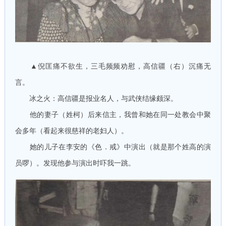
▲倪匡痛不欲生，三毛频频劝慰，高信疆（右）沉痛无
言。
冰之火：高信疆是报业名人，与武侠结缘颇深。
他的妻子（姓柯）后来信主，我曾和她在同一处教会中聚
会多年（看起来很慈祥的老妇人）。
她的儿子在李安的《色．戒》中演出（就是那个姓高的演
员啰）。发现他参与演出时吓我一跳。