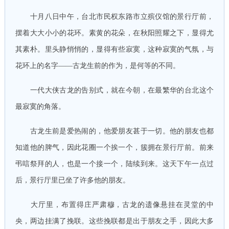
十月八日中午，台北市民权东路市立殡仪馆的景行厅前，
摆着大大小小的花环。素黄的花朵，在秋阳照耀之下，显得尤
其素朴。里头静悄悄的，显得有些寂寞，这种寂寞的气氛，与
花环上的名字——古龙生前的作为，是何等的不同。
一代大侠古龙的告别式，就在今朝，在最繁华的台北这个
最寂寞的角落。
古龙生前是爱热闹的，他爱朋友甚于一切。他的朋友也都
知道他的脾气，因此花圈一个挨一个，簇拥在景行厅前。前来
弔唁祭拜的人，也是一个接一个，陆续到来。这天下午一点过
后，景行厅里已坐了许多他的朋友。
大厅里，布置得庄严肃穆，古龙的遗像悬挂在灵堂的中
央，两边挂满了挽联。这些挽联都是出于朋友之手，因此大多