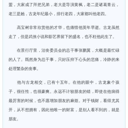
盟，大家成了拜把兄弟，老大是导演黄枫，老二是诸葛青云，
老三是她，古龙年纪最小，排行老四，大家都叫他老四。
高宝树非常欣赏他的才华，也痛惜他英年早逝。古龙虽然
走了，但是武侠小说和影艺界留下的盛名，也不枉他此生了。
在景行厅里，治丧委员会的总干事张鹏翼，大概是最忙碌
的人了。既然身为总干事，只好压抑下心头的悲痛，冷静的来
处理繁杂的丧事。
他与古龙相交，已有十五年。在他的眼中，古龙象个孩
子，很任性，也很豪爽。永远不计较朋友的错，即使在他病得
最厉害的时候，也不愿增加朋友的麻烦。对于钱财，看得尤其
开，从不想拥有，因此他唯一的财富，是别人看不到的，就是
朋友。