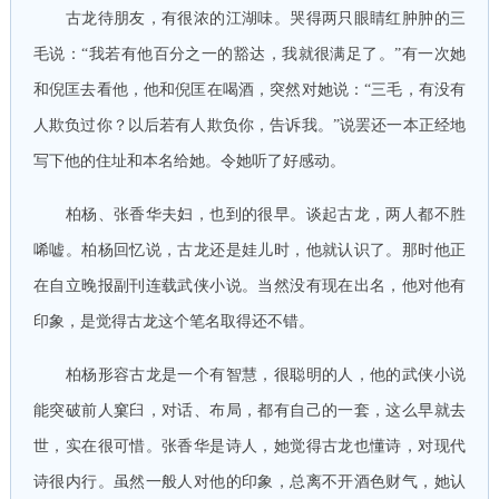
古龙待朋友，有很浓的江湖味。哭得两只眼睛红肿肿的三
毛说：“我若有他百分之一的豁达，我就很满足了。”有一次她
和倪匡去看他，他和倪匡在喝酒，突然对她说：“三毛，有没有
人欺负过你？以后若有人欺负你，告诉我。”说罢还一本正经地
写下他的住址和本名给她。令她听了好感动。
柏杨、张香华夫妇，也到的很早。谈起古龙，两人都不胜
唏嘘。柏杨回忆说，古龙还是娃儿时，他就认识了。那时他正
在自立晚报副刊连载武侠小说。当然没有现在出名，他对他有
印象，是觉得古龙这个笔名取得还不错。
柏杨形容古龙是一个有智慧，很聪明的人，他的武侠小说
能突破前人窠臼，对话、布局，都有自己的一套，这么早就去
世，实在很可惜。张香华是诗人，她觉得古龙也懂诗，对现代
诗很内行。虽然一般人对他的印象，总离不开酒色财气，她认