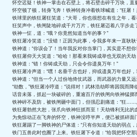
怀空迟疑！铁神一掌击在石壁上，将石壁击碎千万块，直射向
怀空顿了顿，转身飞奔！铁神转身冲着铁球喊道：“狂屠！
铁球里的铁狂屠狂笑道：“大哥，你也很想在有生之年，看看
狂笑声中，铁闸陡地碎成千片万片，铁狂屠迈着八字步走了出
铁神一怔，道：“哦？你竟然知道当年的事？”
铁狂屠冷笑道：“没错！正因为此事，令我多年来一直耿耿于
铁神道：“你误会了！当年我反对你当掌门，其实是不想你让
铁狂屠仰天大笑道：“哈哈！那看来我铸成举也无双的天劫，
铁神道：“错！你铸成天劫，只会令你遗臭万年！”
铁狂屠冷声道：“嘿！名垂千古也好，抑或遗臭万年也好，我
铁神道：“但当一个人过份地倚仗武器，而武器的力量又远远
“劫数，”铁狂屠冷哼道：“说得对！武林浩劫即将因我而降临
话音未落，抓起一块破碎的，重逾百斤的铁闸向铁神猛掷
铁神碎不及防，被铁闸砸中面门，但强忍剧痛道：“狂……
铁狂屠勃然大恕，张爪向铁神狂抓而至！天劫锋利无比的血
为免惊动正在飞奔的怀空，铁神没哼半声，便己被抓碎面门
铁狂屠踢了一脚铁神的尸体道：“只有你知道天劫的弱点，所
铁门五兽此时也圈了上来。铁狂屠下令道：“给我把怀空那