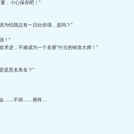
要，小心保存吧！”
为怕我总有一日比你强，是吗？”
强！”
求进，不难成为一个名垂”什古的铸造大师！”
管是恶名美名？”
会……不得……善终…