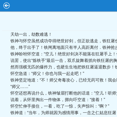
天劫一出，劫数难逃！
铁神与怀空虽然成功夺得绝世好剑，但正欲逃走，铁狂屠
他，终于出手了！铁闸离地面只有半人高距离付．铁神抢步
铁神吩咐怀空道：“空儿！绝世好剑决不能落在狂屠手上！你
说罢，使出“炼铁手”最后一击，双爪旋舞着抓向铁狂屠的胸
然而强横无匹的爆炸力，也硬生生地把铁狂屠逼退数步！铁闸
怀空急道：“师父！你也与我一起走吧！”
铁神坚定地道：“不！师父奇毒攻心，已经无药可救！我会以
“师父……”
怀空还想再说什么，铁神皱眉打断他的话道：“空儿！听师
说着，从怀里掏出一件物体，掷向吓空道：“接着！”
怀空忙伸手接住，一看，吃了一惊，失声惊叫：“啊？”
铁神道：“当年，为师就因为感情用事，一念之仁姑息狂屠，