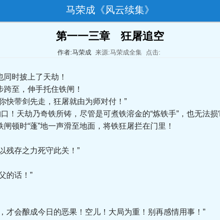
马荣成《风云续集》
第一一三章 狂屠追空
作者:马荣成
来源:马荣成全集
点击:
也同时披上了天劫！
跨至，伸手托住铁闸！
快带剑先走，狂屠就由为师对付！”
口！天劫乃奇铁所铸，尽管是可煮铁溶金的“炼铁手”，也无法损
顿时“蓬”地一声滑至地面，将铁狂屠拦在门里！
残存之力死守此关！”
父的话！”
才会酿成今日的恶果！空儿！大局为重！别再感情用事！”