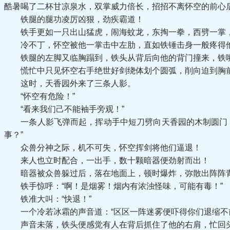
酷暑喝了二杯甘凉泉水，双掌威力倍长，招招不离怀空的前心
铁腿的腿功凌厉凶狠，劲疾霸道！
铁手更如一只出山猛虎，闹海蚊龙，东掏一拳，西劈一掌，
冷不丁，怀空被他一掌击中左肋，直如铁锤击身一般疼得他
铁腿的左脚又临胸蹋到，铁头从背后向他的背门撞来，铁嘴
慌忙中只见怀空右手绝世好剑绕体划个圆弧，削向迫到胸前
这时，天香园外来了三条人影。
“怀空有危险！”
“看来我们己不能袖手旁观！”
一条人影飞弹而起，挥动手中短刀劈向天香园的木制圆门，
事？”
众兽分神之际，机不可失，怀空挥剑将他们逼退！
来人也立时配合，一出手，数十颗暗器便劲射而出！
暗器被众兽躲过后，落在地面上，顿时爆炸，弥散出阵阵
铁手惊呼：“啊！是烟雾！烟内有浓浊怪味，可能有毒！”
铁准大叫：“快退！”
一个冷若冰霜的声音道：“区区一阵迷雾便吓得你们退缩不前
声音未落，铁头便感觉有人在背后抓住了他的右肩，忙回头