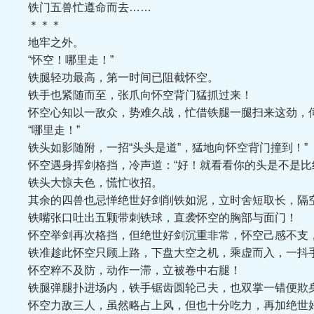
铁门五兽忙遵命而去……
＊＊＊
地牢之外。
“怀空！哪里走！”
铁腿轻功最高，第一时间已阻截怀空。
铁手也紧随而至，张爪向怀空背门猛抓过来！
怀空心知以一敌众，势难久战，忙借铁腿一腿扫来这劲，
“哪里走！”
铁头如影随附，一招“头头是道”，猛地向怀空背门撞到！”
怀空遇身挥剑格挡，冷声道：“好！就看看你的头是不是比绝
铁头大惊夫色，慌忙收招。
其余的四兽也忌惮绝世好剑削铁如泥，立时舍短取长，隔
铁嘴张口吐出五颗带刺铁球，直袭怀空的胸部与面门！
怀空举剑再次格挡，但绝世好剑沉重非常，怀空己感不支，
铁准趁此怀空只顾上路，下盘大空之机，乘虚而入，一抖手
怀空粹不及防，动作一滞，立被卷中右腿！
铁腿弹腿扑进场内，铁手锯齿圆轮己夫，也双掌一错便欺身
怀空力敌三人，虽然略占上风，但也十分吃力，再加绝世好