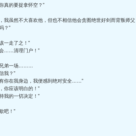
真的要捉拿怀空？”
我虽然不大喜欢他，但也不相信他会贪图绝世好剑而背叛师父
吗？”
该一走了之！”
……清理门户！”
兄弟一场………
信我？”
你在我身边，我便感到绝对安全……”
你应该明白的！”
我的一切决定！”
歇吧！”