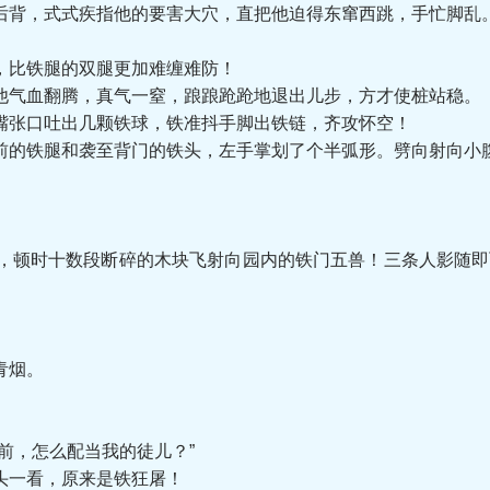
后背，式式疾指他的要害大穴，直把他迫得东窜西跳，手忙脚乱
比铁腿的双腿更加难缠难防！
气血翻腾，真气一窒，踉踉跄跄地退出儿步，方才使桩站稳。
张口吐出几颗铁球，铁准抖手脚出铁链，齐攻怀空！
的铁腿和袭至背门的铁头，左手掌划了个半弧形。劈向射向小腹
顿时十数段断碎的木块飞射向园内的铁门五兽！三条人影随即飞
青烟。
，怎么配当我的徒儿？”
一看，原来是铁狂屠！