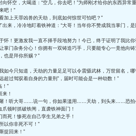
怀空，大喝道：“空几，你去吧！”为师刚才给你的东西异常重
来吧！”
加上天罪凶兽的天劫，到底如何惊世可怕吧？”
来，冷冷地盯着铁神道：“大哥！当年你不赞成我当掌门，是因
怀！更激发我一直不择手段地努力！今已，终于证明了我比你
掌门杂务分心！你拥有一双铸造巧手，只要能专心一竟他向铸造
也是拜你所赐？”
如今只知道，天劫的力量足足可以令震慑武林，万世留名，哪
超过驾驭着自身的力量刑”，届时可能会是一种劫数！”
！”
而来！
屠！听大哥……说一句，你如果滥用……天劫，到头来……恐拍
爪顿时抓破铁闸，直袭铁神面门！
而死！惨死在自己孪生兄弟之手！
以你非死不可！”
厮捉回来！”