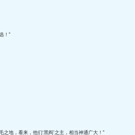
选！”
地，看来，他们‘黑阎’之主，相当神通广大！”