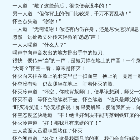
一人道：“敷了这些药后，很快便会没事的！”
另一人道：“但你背上的伤口比较深，千万不要乱动！”
怀空点头道：“谢谢！”
一人道：“无需道谢！你还有内伤在身，还是尽快运功调息，
忽然，远处数丈外传来轻微的“悉悉”声！
一人大喝道：“什么人？”
喝声中向声音发出的地方掷出手中的短刀。
很快，便传来“当”的一声，是短刀掉在地上的声音！一个身
“大哥？”怀空一看，原来是怀灭！
怀灭向来挂在脸上的邪笑早已一扫而空，换上的，竟是一脸
怀空没有动，仍盘腿坐在地上，盯着怀灭的脸。
怀灭冷声道：“怀空，你敢背叛师门，便早该想到，师父一定
怀灭不语，等怀空继续说下去。怀空续道：“他只是师父的孪
“吓灭冷笑道：“你无须多说！如果要解释，便随我回去，向
怀空态度坚决地道：“不！绝世好剑决不能再落到铁狂屠的手
怀灭冷声道：“好！那我只有来硬的了！”
三人蒙面人迅退职围堵住了怀灭！
怀空朗声道：“各位！这是我两兄弟的事，我们会自行解决，