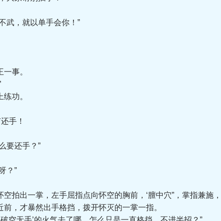
武，就以单手会你！”
王一事。
”
上练功。
有还手！
么要还手？”
呀？”
拍出一掌，左手屈指点向怀空的胸前，‘膻中穴”，掌指兼施，
前，才暴然出手格挡，拨开怀灭的一掌一指。
破空无手’的火气去了哪。怎么只是一直格挡，不进半招？”