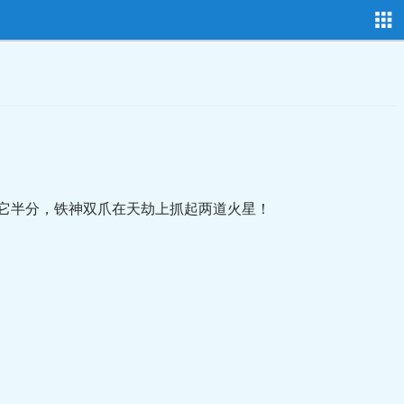
它半分，铁神双爪在天劫上抓起两道火星！