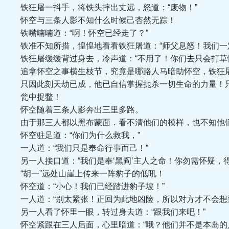
铁狂屠一抖手，将铁头摔出丈远，怒道：“废物！”
怀空与三条人影不知什么时候己杏然无踪！
铁嘴喃喃道：“啊！怀空已经走了？”
铁准不知所措，惶惶地看看铁狂屠道：“师父息怒！我们一定
铁狂屠缓缓背过身去，冷声道：“不用了！你们去只会打草惊
追拿怀空之事横生枝节，究竟是哪路人马暗助怀空，铁狂屠
只因此刻天劫已成，他已自信掌握扼杀一切生命的力量！只
瓮中捉鳖！
怀空随着三条人影奔出三里多路。
由于那三人都以黑布蒙面．看不清他们的模样，也不知他
怀空驻足道：“你们为什么救我，”
一人道：“我们只是奉命行事而己！”
另一人接口道：“我们是奉‘黑阎’主人之命！你勿需怀疑，得
“胡一”远处山崖上传来一阵豹子的低吼！
怀空道：“小心！我们已经踏进豹子坡！”
一人道：“别太紧张！正回为此地凶险，所以对方才不会想到
另一人看了怀里一眼，转过身去道：“跟我们来吧！”
怀空紧跟在三人后面，心里暗道：“哦？他们并不是本岛的人