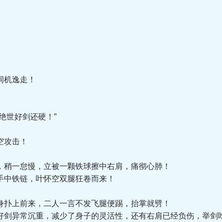
伺机逸走！
世好剑还硬！”
空攻击！
稍一怠慢，立被一颗铁球擦中右肩，痛彻心肺！
中铁链，叶怀空双腿狂卷而来！
扑上前来，二人一言不发飞腿便踢，抬掌就劈！
剑异常沉重，减少了身子的灵活性，还有右肩已经负伤，举剑吃