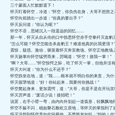
三个蒙面人忙默默退下！
怀灭盯着怀空，冷道：“怀空，你负伤在身，大哥不想胜之不
怀空向前踏出一步道：“你真的要出手？”
怀灭反问道：“你认为呢？”
怀空不语，思绪沉入一段遥远的回忆……
那一年，怀灭从自从伶的口中惊悉怀空赤手空拳歼灭血豹
“怎么可能？怀空怎能击杀血豹王？难道他真的比我更强？
震惊，疑惑。激动，驱策着怀灭奔至教场。怀空正地教场
怀灭扬掌向怀空猛劈而来，厉喝道：“怀空！接我一掌！”
“啊？大哥……”怀空惊愕之际，吃了怀灭一掌，但他并没
怀灭大叫道：“你为什么不还手？”
怀空跌坐在地，道：“我……根本就不明白你的来意，为什
怀灭倔犟地道：“好！你站起来，我要何你挑战！”
怀空爬起身来，更加震愕，道：“大哥，你是不是在开玩笑
怀灭厉声道：“废话少说！接招吧！”
说罢，右手小臂一弯，由内向外划起一道弧形，轻飘飘地怀空
怀空不躲不闪，稳如磐石般屹立原地，等怀灭的掌指到了近
怀灭没想到怀空竟如此轻视他，不禁怒发如狂：“妈的！你‘