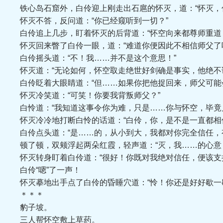
铁心岛石窟外，白伶迎上刚走出石扈的怀灭，道：“怀灭，你
怀灭不答，反问道：“你已经窥听到一切？”
白伶追上几步，盯着怀灭的后背道：“怀空向来都尊师重道，
怀灭回来瞥了白伶一眼，道：“难道你便因此不相信师父了
白伶摇头道：“不！我……并不是这个意思！”
怀灭道：“无论如何，怀空取走绝世好剑确是事实，他绝不
白伶眨着大眼睛道：“但……如果你把他捉回来，师父可能会
怀灭冷笑道：“可笑！你要我背叛师父？”
白怜道：“我知道这事令你为难，只是……你与怀空，毕竟
怀灭冷冷地打断白怜的话道：“白伶，你，是不是一直都相
白伶点头道：“是……的，从小到大，我都对你完全信任，有
顿了顿，双颊浮起两朵红霞，轻声道：“灭，我……的心意，
怀灭转身盯着白伶道：“很好！你既对我绝对信任，便该支持
白伶“嗯”了一声！
怀灭摹地出手点了白伶的昏睡穴道：“怜！你还是好好歇一
＊＊＊
豹子坡。
三人帮怀空敷上草药。