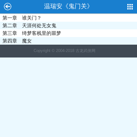
温瑞安《鬼门关》
第一章 谁关门？
第二章 天涯何处无女鬼
第三章 绮梦客栈里的噩梦
第四章 魔女
Copyright © 2004-2018 古龙武侠网