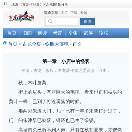
珠海《古龙作品集》PDF扫描版分享
普通文章
|
图片
|
下载
|
专题
三千藏书奉江湖 ， 诚邀侠友共赏鉴
“武侠书库”查缺补漏活动圆满结束
首页
旧闻
解读
考证
全集
武侠
论坛
首页
>
古龙全集
›
铁胆大侠魂
›
正文
第一章 小店中的怪客
作者：古龙 版权：古龙著作管理委员会 点击：
秋，木叶萧萧。
街上的尽头，有座巨大的宅院，看来也正和枝头的
黄叶一样，已到了将近凋落的时候。
那两扇朱漆大门，几乎已有一年多未曾打开过了，
门上的朱漆早已剥落，铜环也已生了绿锈。
高墙内久已听不到人声，只有在秋初夏末，才偶然