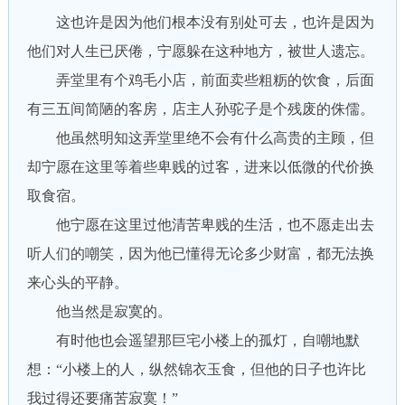
这也许是因为他们根本没有别处可去，也许是因为
他们对人生已厌倦，宁愿躲在这种地方，被世人遗忘。
弄堂里有个鸡毛小店，前面卖些粗粝的饮食，后面
有三五间简陋的客房，店主人孙驼子是个残废的侏儒。
他虽然明知这弄堂里绝不会有什么高贵的主顾，但
却宁愿在这里等着些卑贱的过客，进来以低微的代价换
取食宿。
他宁愿在这里过他清苦卑贱的生活，也不愿走出去
听人们的嘲笑，因为他已懂得无论多少财富，都无法换
来心头的平静。
他当然是寂寞的。
有时他也会遥望那巨宅小楼上的孤灯，自嘲地默
想：“小楼上的人，纵然锦衣玉食，但他的日子也许比
我过得还要痛苦寂寞！”