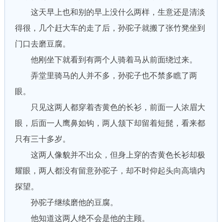
这天早上也和别的早上没什么两样，生意还是清淡
得很，几个赶大车的走了后，孙驼子就搬了张竹凳坐到
门口去磨豆腐。
他刚坐下就看到有两个人骑着马从前面绕过来。
弄堂里骑马的人并不多，孙驼子也不禁多瞧了两
眼。
只见这两人都穿着杏黄色的长衫，前面一人浓眉大
眼，后面一人鹰鼻如钩，两人颔下却留着短髭，看来都
只有三十多岁。
这两人像貌并不出众，但身上穿的杏黄色长衫却极
耀眼，两人都没有留意孙驼子，却不时仰起头向高墙内
探望。
孙驼子继续磨他的豆腐。
他知道这两人绝不会是他的主顾。