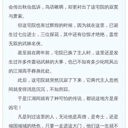
会传出秋虫低诉，鸟语啾啁，却更衬出了这宅院的寂寞
与萧索。
但这宅院也有过辉煌的时候，因为就在这里，已诞
生过七位进士，三位探花，其中还有位惊才绝艳，盖世
无双的武林名侠。
甚至就在两年前，宅院已换了主人时，这里还是发
生过许多件轰动武林的大事，也已不知有多少叱咤风云
的江湖高手葬身此处。
此后，这宅院就突然沉寂了下来，它两代主人忽然
间就变得消息沉沉，不知所踪。
于是江湖间就有了种可怕的传说，都说这地方是座
凶宅！
凡是到过这里的人，无论他是高僧，是奇士，还是
倾国倾城的绝色，只要一走进这大门，他们这一生就不