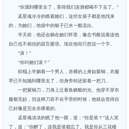
“你溜到哪里去了，害得我们连酒都喝不下去了。”
孟星魂冷冷的瞧着她们，这些女孩子都是他找来
的，为她们，他袋中的银子已水一般流出。
半天前，他还会躺在她们怀里，像念书般说着连他
自己也不相信的甜言蜜语。现在他却只想说一个字。
“滚！”
“你叫她们滚？”
软榻上半躺着一个男人，赤裸的上身如紫铜，衣服
早已不知抛到哪里去了，但身旁却还留着一把刀。
一把紫铜刀，刀身上泛着鱼鳞般的光。他穿不穿衣
服都无妨，但这柄刀若不在手旁的时候，他就会觉得自
己好像是完全赤裸着的。
孟星魂淡淡的瞧了他一眼，道：“你是谁？”这人笑
了，道：“你醉了，连我是谁都忘了。我是你从三花楼