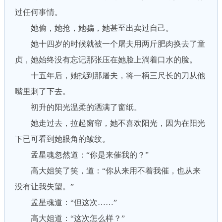
过任何事情。
她偷，她抢，她骗，她甚至出卖过自己。
她十四岁的时候就被一个屠夫用两斤肥肉换去了童
贞，她始终没有忘记那张压在她脸上淌着口水的脸。
十五年后，她找到那屠夫，将一柄三尺长的刀从他
嘴里刺了下去。
初升的阳光温柔的洒满了窗纸。
她走过去，拉起窗帘，她不喜欢阳光，因为在阳光
下已可看到她眼角的皱纹。
孟星魂忽然道：“你是来催我的？”
高大姐笑了笑，道：“你从来用不着我催，也从来
没有让我失望。”
孟星魂道：“但这次……”
高大姐道：“这次怎么样？”