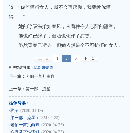
道：“你若懂得女人，就不会再厌倦，我要教你懂
得……”
她的呼吸温柔如春风，带着种令人心醉的甜香。
她也许已醉了，但酒也化作了甜香。
虽然青春已逝去，但她依然是个不可抗拒的女人。
上一页
1
2
3
下一页
相关热词搜索：
流星
蝴蝶
剑
下一章：
老伯一言判曲直
上一章：
第一部 流星
延伸阅读：
·
楔子
(2020-04-19)
·
第一部 流星
(2020-04-22)
·
老伯一言判曲直
(2020-04-22)
·
铁腕掌下难逃过
(2020-04-22)