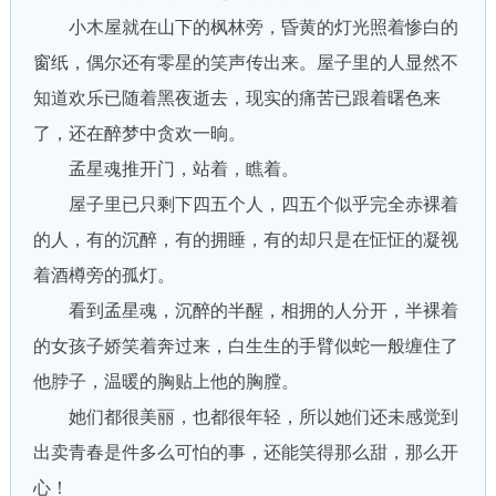
小木屋就在山下的枫林旁，昏黄的灯光照着惨白的
窗纸，偶尔还有零星的笑声传出来。屋子里的人显然不
知道欢乐已随着黑夜逝去，现实的痛苦已跟着曙色来
了，还在醉梦中贪欢一晌。
孟星魂推开门，站着，瞧着。
屋子里已只剩下四五个人，四五个似乎完全赤裸着
的人，有的沉醉，有的拥睡，有的却只是在怔怔的凝视
着酒樽旁的孤灯。
看到孟星魂，沉醉的半醒，相拥的人分开，半裸着
的女孩子娇笑着奔过来，白生生的手臂似蛇一般缠住了
他脖子，温暖的胸贴上他的胸膛。
她们都很美丽，也都很年轻，所以她们还未感觉到
出卖青春是件多么可怕的事，还能笑得那么甜，那么开
心！