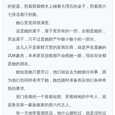
的瓷器，照着那紫檀木上铺着大理石的桌子，照着那六
七张流着汗的脸。
她心里觉得很满意。
这是她的屋子，屋子里所有的一切，全都是她的，
而这屋子，只不过是她财产中极小极小的一部分。
这几人不是家财万贯的富商巨商，就是声名显赫的
武林豪杰，本来甚至连瞧都不会瞧她一眼，现在却全都
是她的朋友。
她知道她只要开口，他们就会去为她做任何事，因
为他们也同样有求于她，她也随时准备答应他们各种奇
怪的要求。
迎门坐着的一个留着短髭、穿着锦袍的中年人，就
是鲁东第一豪族秦家的第六代主人。
有一天他带着酒意说，他什么都吃过，就是没吃过