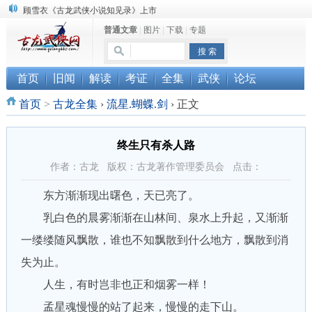
顾雪衣《古龙武侠小说知见录》上市
普通文章
|
图片
|
下载
|
专题
“武侠书库”查缺补漏活动圆满结束
《古龙小说原貌探究》修订版已上市
首页
旧闻
解读
考证
全集
武侠
论坛
首页
>
古龙全集
›
流星.蝴蝶.剑
›
正文
终生只有杀人路
作者：古龙 版权：古龙著作管理委员会 点击：
东方渐渐现出曙色，天已亮了。
乳白色的晨雾渐渐在山林间、泉水上升起，又渐渐
一缕缕随风飘散，谁也不知飘散到什么地方，飘散到消
失为止。
人生，有时岂非也正和烟雾一样！
孟星魂慢慢的站了起来，慢慢的走下山。