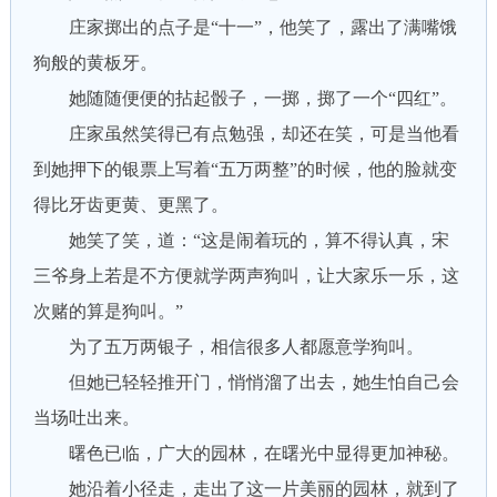
庄家掷出的点子是“十一”，他笑了，露出了满嘴饿
狗般的黄板牙。
她随随便便的拈起骰子，一掷，掷了一个“四红”。
庄家虽然笑得已有点勉强，却还在笑，可是当他看
到她押下的银票上写着“五万两整”的时候，他的脸就变
得比牙齿更黄、更黑了。
她笑了笑，道：“这是闹着玩的，算不得认真，宋
三爷身上若是不方便就学两声狗叫，让大家乐一乐，这
次赌的算是狗叫。”
为了五万两银子，相信很多人都愿意学狗叫。
但她已轻轻推开门，悄悄溜了出去，她生怕自己会
当场吐出来。
曙色已临，广大的园林，在曙光中显得更加神秘。
她沿着小径走，走出了这一片美丽的园林，就到了