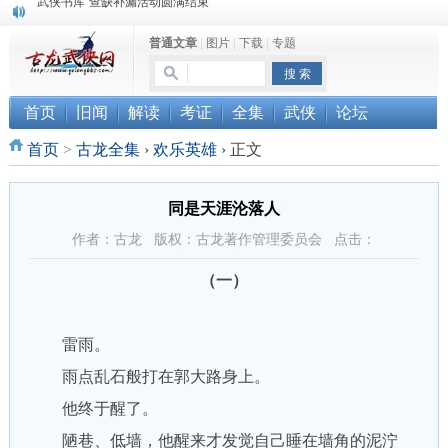
《古龙小说原貌探究》修订版已上市
普通文章
|
图片
|
下载
|
专题
顾雪衣《古龙武侠小说知见录》上市
“武侠书库”查缺补漏活动圆满结束
首页
旧闻
解读
考证
全集
武侠
论坛
首页
>
古龙全集
›
欢乐英雄
›
正文
同是天涯沦落人
作者：古龙 版权：古龙著作管理委员会 点击：
（一）
雷雨。
雨点乱石般打在郭大路身上。
他终于醒了。
陋巷、低墙，他醒来才发觉自己睡在墙角的泥泞