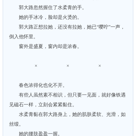
郭大路忽然握住了水柔青的手。
她的手冰冷，脸却是火烫的。
郭大路正想拉她，还没有拉她，她已“嘤咛”一声，
倒入他怀里。
窗外是盛夏，窗内却是浓春。
× × ×
春色浓得化也化不开。
有些人虽然素不相识，但只要一见面，就好像铁遇
见磁石一样，立刻会紧紧黏住。
水柔青黏在郭大路身上，她的肌肤柔软、光滑，如
丝缎。
她的腰肢盈盈一握。