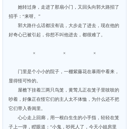
她转过身，走进了那扇小门，又回头向郭大路招了
招手：“来呀。”
郭大路什么话都没有说，大步走了进去，现在他的
好奇心已被引起，你想不叫他进去，都很难了。
× × ×
门里是个小小的院子，一棚紫藤花在暴雨中看来，
显得怪可怜的。
屋檐下挂着三两只鸟笼，黄莺儿正在笼子里吱吱的
吵着，好像正在怪它们的主人太不体恤，为什么还不把
它们带入香闺里。
心心走上回廊，用一根白生生的小手指，轻轻在笼
子上一弹，瞪眼道：“小鬼，吵死人了，今天小姐房里