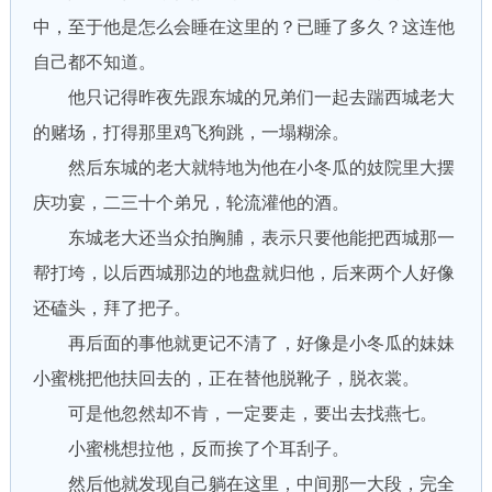
中，至于他是怎么会睡在这里的？已睡了多久？这连他
自己都不知道。
他只记得昨夜先跟东城的兄弟们一起去踹西城老大
的赌场，打得那里鸡飞狗跳，一塌糊涂。
然后东城的老大就特地为他在小冬瓜的妓院里大摆
庆功宴，二三十个弟兄，轮流灌他的酒。
东城老大还当众拍胸脯，表示只要他能把西城那一
帮打垮，以后西城那边的地盘就归他，后来两个人好像
还磕头，拜了把子。
再后面的事他就更记不清了，好像是小冬瓜的妹妹
小蜜桃把他扶回去的，正在替他脱靴子，脱衣裳。
可是他忽然却不肯，一定要走，要出去找燕七。
小蜜桃想拉他，反而挨了个耳刮子。
然后他就发现自己躺在这里，中间那一大段，完全