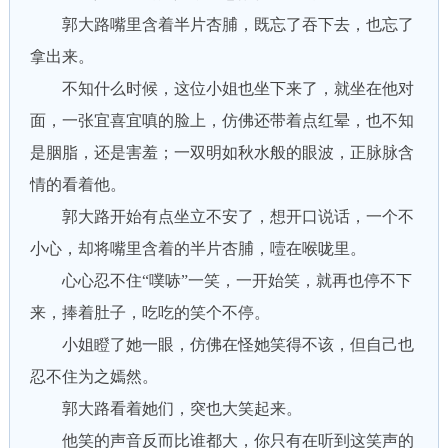
郭大路嘴里含着半片杏脯，既忘了吞下去，也忘了
拿出来。
不知什么时候，这位小姐也坐下来了，就坐在他对
面，一张宜喜宜嗔的脸上，仿佛还带着点红晕，也不知
是胭脂，还是害羞；一双明如秋水般的眼波，正脉脉含
情的看着他。
郭大路开始有点坐立不安了，想开口说话，一个不
小心，却将嘴里含着的半片杏脯，噎在喉咙里。
心心忍不住“噗哧”一笑，一开始笑，就再也停不下
来，捧着肚子，吃吃的笑个不停。
小姐瞪了她一眼，仿佛在怪她笑得不该，但自己也
忍不住为之嫣然。
郭大路看着她们，突也大笑起来。
他笑的声音反而比谁都大，你只有在听到这笑声的