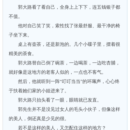
郭大路看了看自己，全身上上下下，连五钱银子都
不值。
他对自己笑了笑，索性找了张最舒服、最干净的椅
子坐下来。
桌上有壶茶，还是新泡的。几个小碟子里，摆着很
精美的茶食。
郭大路替自己倒了碗茶，一边喝茶，一边吃杏脯，
就好像是这地方的老客人似的，一点也不客气。
然后，他就听到一阵“叮叮当当”的环珮声，心心终
于扶着她们家的小姐进来了。
郭大路只抬头看了一眼，眼睛就已发直。
郭先生并不是没见过女人的毛头小伙子，但像这样
的美人，倒还真是少见的很。
若不是这样的美人，又怎配住这样的地方？